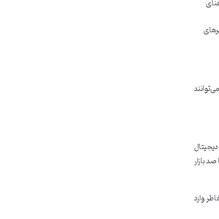
عنای
یرهای
ی‌توانند
 دیجیتال
د بازار
اطر وارد