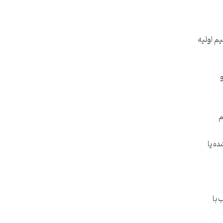
یم اولیه
و
م
ده یا
 با