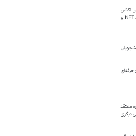
یس اکشن
پیشرفته، مدیریت سرمایه و ریسک‌های بازار، روانشناسی ترید، آشنایی با کیف پول‌ها و صرافی‌های معتبر، و مفاهیم نوین مانند NFT و
انشجویان
حرفه‌ای
ره معتقد
سی دیگری