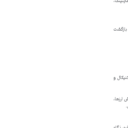
اینینگ،
 بازگشت
کنیکال و
 ارزها،
ط قوت: بروزرسانی مداوم محتوا با آخرین تغییرات بازار، پشتیبانی و مشاوره دلسوزانه توسط تیمی ۱۵ نفره، نگاه