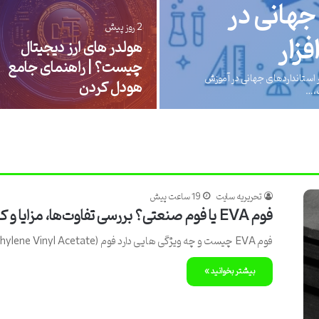
ور سریع و
24 ساعت پیش
دوربین مداربسته و نقش آ
در مدیریت بهتر کسب‌ و
م پور) کتاب گلبرگ انگلیسی هفتم
کارها
تحریریه سایت
19 ساعت پیش
فوم EVA یا فوم صنعتی؟ بررسی تفاوت‌ها، مزایا و کاربردها
فوم EVA چیست و چه ویژگی هایی دارد فوم EVA (Ethylene Vinyl Acetate) یک نوع…
بیشتر بخوانید »