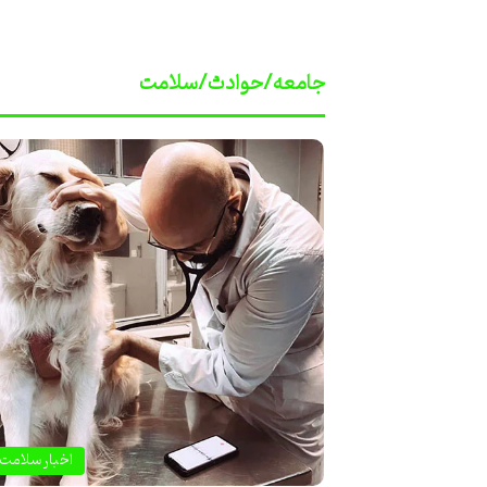
جامعه/حوادث/سلامت
اخبار سلامت