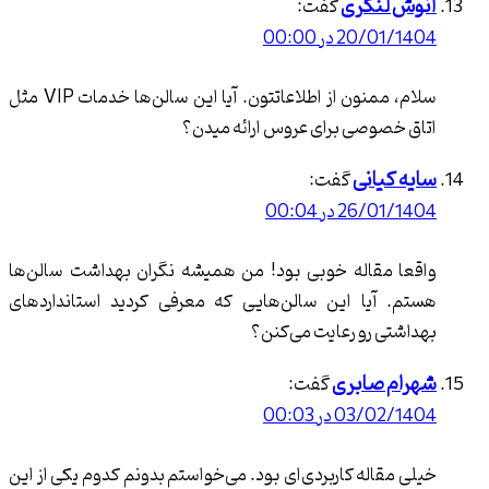
 لنگری
گفت:
20/ در 00:00
سالن زیبایی عاطفه انتظاری
سلام، ممنون از اطلاعاتتون. آیا این سالن‌ها خدمات VIP مثل
این سالن با تیمی متخصص و با
خصوصی برای عروس ارائه میدن؟
تجربه، خدماتی عالی در زمینه
کیانی
گفت:
تغییرات زیبایی مو و دیگر خدمات
زیبایی ارائه می‌دهد. استفاده از
26/ در 00:04
تکنیک‌های روز دنیا و محصولات
باکیفیت، این سالن را به یکی از
 مقاله خوبی بود! من همیشه نگران بهداشت سالن‌ها
بهترین انتخاب‌ها تبدیل کرده است.
 آیا این سالن‌هایی که معرفی کردید استانداردهای
از ویژگی‌های برجسته سالن عاطفه
تی رو رعایت می‌کنن؟
انتظاری می‌توان به مشاوره تخصصی
و به ‌کارگیری روش‌های پیشرفته برای
م صابری
گفت:
ارائه بهترین نتایج اشاره کرد.
03/ در 00:03
مقاله کاربردی‌ای بود. می‌خواستم بدونم کدوم یکی از این