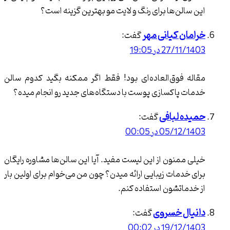
در منطقه سعادت آباد
الن‌ها برای رنگ و لایت مو بهترین گزینه است؟
تهران
ن کیانی مهر
گفت:
27 در 19:05
آیا به دنبال سالن زیبایی حرفه ‌ای و
متناسب با نیازهای خاص خود در
سعادت آباد هستید؟ در اینجا بهترین
 فوق‌العاده‌ای بود! فقط اگر ممکنه بگید کدوم سالن
سالن‌ها را معرفی می‌کنیم که خدمات
 پاکسازی پوست با دستگاه‌های جدید رو انجام میده؟
مختلفی از جمله تغییرات حرفه ‌ای در
زیبایی شما ارائه می‌دهند. در این
ه لبافی
گفت:
بهترین
مقاله به معرفی 7 تا از
05/ در 00:05
سالن زیبایی در سعادت آباد
پرداخته‌ایم.
ممنون از این لیست مفید. آیا این سالن‌ها مشاوره رایگان
خدمات زیبایی ارائه میدن؟ چون من می‌خوام برای اولین بار
ماتشون استفاده کنم.
ال خسروی
گفت:
19 در 00:02