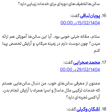
ها تخفیف‌های دوره‌ای برای خدمات زیبایی داره؟
 لبافی
گفت:
15/ در 00:00
خدمات سالن زیبایی عاطفه انتظاری
شامل:
 مقاله خیلی خوبی بود. آیا این سالن‌ها آموزش هم ارائه
– کوتاهی و مدل‌دهی به مو
 چون دوست دارم در زمینه میکاپ و آرایش تخصص پیدا
– کراتین و درمان موهای آسیب ‌دیده
 صحرایی
گفت:
– شینیون و بافت‌های متنوع
29/ در 00:00
– میکاپ حرفه ‌ای عروس و مجالس
 از معرفی سالن‌های خوب. من دنبال سالن‌هایی هستم
مات ترکیبی مثل ماساژ و اسپا همراه با آرایش انجام بدن.
– خدمات تخصصی پوست و
ی تجربه‌ای داره؟
پاکسازی
ن وکیلی
گفت: