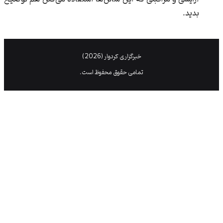
خبرگزاری کردوار (2026)
تمامی حقوق محفوظ است.
خدمات سالن زیبایی مادام تاتی
شامل:
– استایل‌دهی و کوتاهی مو
– کراتین و پروتئین‌ تراپی
– شینیون و مدل‌های مختلف بافت
– میکاپ عروس و آرایش مجلسی
– خدمات تخصصی ناخن و