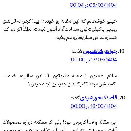
اگر به دنبال سالن زیبایی حرفه ‌ای و
05/ در 00:04
باکیفیت در سعادت آباد هستید،
سالن عاطفه انتظاری گزینه‌ای عالی
خوشحالم که این مقاله رو خوندم! پیدا کردن سالن‌های
برای شماست.
ی باکیفیت توی سعادت‌آباد آسون نیست. لطفاً اگر ممکنه
سالن زیبایی مادام تاتی
 تماس سالن‌ها رو هم بگید.
سالن مادام تاتی یکی از انتخاب‌های
ر شاهسون
گفت:
پرطرفدار در منطقه سعادت آباد است.
12/ در 00:00
این سالن با استفاده از تکنیک‌های
پیشرفته و محصولات درجه یک
 ممنون از مقاله مفیدتون. آیا این سالن‌ها خدمات
جهانی، خدماتی متمایز در زمینه
شن مژه با تکنیک‌های جدید رو انجام میدن؟
زیبایی ارائه می‌دهد. خدمات مختلف
این سالن شامل تغییرات حرفه ‌ای مو
ک خورشیدی
گفت:
و درمان‌های تخصصی برای مو و
19/ در 00:00
پوست می‌شود.
قاله واقعاً کاربردی بود! ولی اگر ممکنه درباره محصولات
ی و مراقبتی که این سالن‌ها استفاده می‌کنن هم توضیح