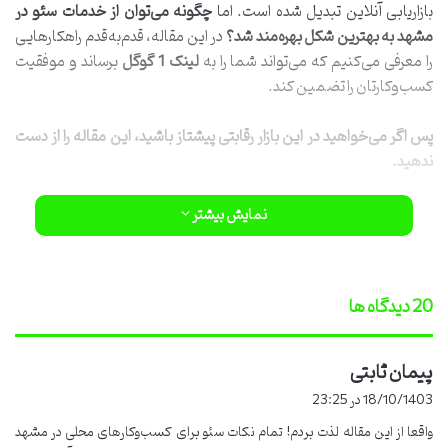
بازاریابی آنلاین تبدیل شده است. اما
چگونه می‌توان از خدمات سئو در
مشهد به بهترین شکل بهره‌مند شد؟
در این مقاله، قدم‌به‌قدم راهکارهایی
را معرفی می‌کنیم که می‌تواند شما را به
لینک 1 گوگل
برساند و موفقیت
کسب‌وکارتان را تضمین کند.
پس اگر می‌خواهید در این بازار رقابتی پیشتاز باشید، این مقاله را از دست
ندهید.
چرا سئو در مشهد مهم است؟
نمایش بیشتر
سئو به معنای بهبود جایگاه سایت شما در نتایج جستجو است. مثلا اگر
کسی در گوگل «
خدمات سئو مشهد
» را جستجو کند با سایتی مواجه می
‫20 دیدگاه ها
شود که از تکنیک های سئو استفاده کرده و در صفحه اول قرار گرفته است.
هر چه سایت شما بالاتر باشد احتمال کلیک کاربران بیشتر است
.
پیمان ثابتی
گ
مراحل اصلی سئو حرفه ای
ف
18/10/1403 در 23:25
ت
تحقیق کلمات کلیدی
(Keyword Research)
واقعا از این مقاله لذت بردم! تمام نکات سئو برای کسب‌وکارهای محلی در مشهد
: