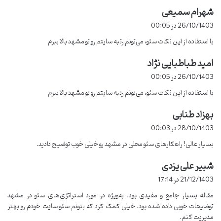
شهرام سمیعی
گ
بهینه سازی تصاویر :
کاهش حجم تصاویر و اضافه کردن متن
ف
جایگزین (alt).
26/10/1403 در 00:05
ت
با استفاده از این نکات سئو، می‌تونم رتبه سایتم رو تو مشهد بالا ببرم
:
تولید محتوای ارزشمند
امید طباطبایی نژاد
گ
تولید محتوا باید براساس نیازهای مخاطبان باشد. محتوای باکیفیت باعث
ف
26/10/1403 در 00:05
می شود بازدیدکنندگان سایت بیشتر درگیر شوند و زمان بیشتری بمانند.
ت
با استفاده از این نکات سئو، می‌تونم رتبه سایتم رو تو مشهد بالا ببرم
:
بهینه سازی فنی سایت
(Technical SEO)
بهزاد طنابی
گ
ف
کارهای فنی شامل :
28/10/1403 در 00:03
ت
بسیار عالی! راهکارهای سئو محلی در مشهد رو خیلی خوب توضیح دادید.
:
افزایش سرعت بارگذاری سایت.
شبیر علی یزدی
گ
استفاده از ساختار URL مناسب.
ف
21/12/1403 در 17:14
افزودن
نقشه سایت
XML
.
ت
مقاله بسیار جامع و مفیدی بود. به‌ویژه در مورد استراتژی‌های سئو در مشهد
:
خدمات سئو در مشهد چه تفاوتی دارد؟
توضیحات خوبی داده شده بود. خیلی کمک کرد که بتونم سئو سایت خودم رو بهتر
مدیریت کنم.