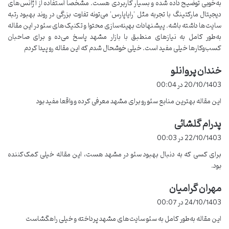
به‌خوبی توضیح داده شده و بسیار کاربردی هست. مشخصا استفاده از آژانس‌های
دیجیتال مارکتینگ با تجربه مثل 'رایاپارس' می‌تونه تفاوت بزرگی در روند بهبود رتبه
اولین قدم در هر پروژه سئو
تحقیق کلمات کلیدی
است. این مرحله شامل
سایت‌ها داشته باشه. پیشنهادات بهینه‌سازی محتوا و تکنیک‌های سئو در این مقاله
شناسایی عباراتی است که مشتریان بالقوه شما بیشتر جستجو می کنند.
به‌طور کامل به نیازهای منطبق با بازار مشهد پاسخ می‌ده و برای صاحبان
کسب‌وکارها خیلی مفید است. خیلی خوشحال شدم که این مقاله رو پیدا کردم
ابزار پیشنهادی
توضیحات
خندان پروانلو
گ
Google Keyword
رایگان و مناسب برای شروع تحلیل کلمات
ف
20/10/1403 در 00:04
Planner
کلیدی.
ت
این مقاله بهترین منابع سئو رو برای مشهد معرفی کرده و واقعا مفید بود
:
ابزاری پیشرفته برای کشف کلمات با رقابت
Ahrefs
پدرام گلشائی
گ
پایین.
ف
22/10/1403 در 00:03
ت
بهینه سازی داخلی سایت
(On-Page SEO)
برای کسی که به دنبال بهبود سئو در مشهد هست، این مقاله خیلی کمک‌کننده
:
بود.
در این مرحله به بهبود ساختار و محتوای صفحات سایت می پردازیم. مثال
مهران گرامیان
هایی از کارهایی که انجام می شود :
گ
ف
24/10/1403 در 00:07
ت
عنوان های جذاب :
استفاده از کلمات کلیدی در عنوان صفحات.
این مقاله به‌طور کامل به سئو سایت‌های مشهد پرداخته و خیلی راهگشاست
:
متا توضیحات :
توضیح مختصر ولی گیرا برای هر صفحه.