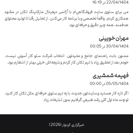
22/04/1404 در 16:19
سوالاتی که باید بپرسید :
ت
من برای سئوی سایت فروشگاهی‌ام با آژانس دیجیتال مارکتینگ تکان در مشهد
:
همکاری کردم. واقعاً تخصصی و با برنامه کار می‌کنن. از تحلیل رقبا تا تولید محتوای
آیا نمونه کار دارید؟
هدفمند، همه چیز دقیق و حرفه‌ای بود.
چه زمانی می توانم نتایج را ببینم؟
مهران خویینی
گ
از چه ابزارهایی استفاده می کنید؟
ف
30/04/1404 در 00:05
آیا گزارش دهی ماهیانه دارید؟
ت
ممنون بابت راهنمای جامع و مفیدتون. انتخاب شرکت سئو کار آسونی نیست.
:
جدول مقایسه شرکت های سئو
خودم بعد از تحقیق زیاد با تیم تکان کار کردم و نتیجه‌اش خیلی بهتر از انتظارم بود.
فهیمه شمشیری
گ
شرکت
خدمات اصلی
مزیت رقابتی
ف
05/05/1404 در 00:00
ت
شرکت
تحقیق کلمات کلیدی بک
سابقه ۵ ساله در مشهد
اگر تازه کار هستید و سایت‌تون جدیده، با یه تیم سئوی حرفه‌ای مثل تکان کار کنید.
:
الف
لینک
تو چند ماه اول کلی رشد طبیعی گرفتیم بدون تبلیغات زیاد
شرکت
قیمت مناسب و گزارش دهی
تحلیل رقبا تولید محتوا
ب
دقیق
خبرگزاری کردوار (2026)