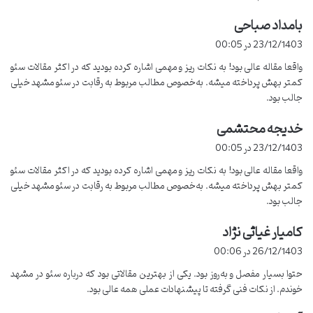
مشهد به عنوان یکی از بزرگ ترین شهرهای ایران دارای بازار پررونقی برای
بامداد صباحی
گ
کسب وکارهای آنلاین است.
آژانس های سئو مشهد
به دلیل آشنایی با
ف
23/12/1403 در 00:05
بازار محلی و نیازهای کسب وکارها خدمات هدفمندتری ارائه می دهند.
ت
واقعا مقاله عالی بود! به نکات ریز و مهمی اشاره کرده بودید که در اکثر مقالات سئو
:
مزایای همکاری با آژانس دیجیتال
کمتر بهش پرداخته میشه. به‌خصوص مطالب مربوط به رقابت در سئو مشهد خیلی
جالب بود.
مارکتینگ تکان در مشهد
خدیجه محتشمی
گ
سئو در مشهد
ف
اگر به دنبال خدمات حرفه‌ای
هستید، انتخاب یک آژانس
23/12/1403 در 00:05
ت
محلی مانند
آژانس دیجیتال مارکتینگ تکان
می‌تواند برای شما مزایای
واقعا مقاله عالی بود! به نکات ریز و مهمی اشاره کرده بودید که در اکثر مقالات سئو
:
بی‌نظیری به همراه داشته باشد. در ادامه، دلایل انتخاب تکان و مزایای
کمتر بهش پرداخته میشه. به‌خصوص مطالب مربوط به رقابت در سئو مشهد خیلی
همکاری با این آژانس بررسی شده است:
جالب بود.
کامیار غیاثی نژاد
گ
1.
آشنایی با رقبا و بازار محلی
ف
26/12/1403 در 00:06
ت
آژانس تکان با سابقه فعالیت در مشهد و همکاری با برندهای محلی مانند
حتوا بسیار مفصل و به‌روز بود. یکی از بهترین مقالاتی بود که درباره سئو در مشهد
:
زیتون آرشیا و اطلس ماشین پلیمر، به‌خوبی از
استراتژی‌های رقبا
و نیازهای
خوندم. از نکات فنی گرفته تا پیشنهادات عملی همه عالی بود.
بازار مشهد آگاه است. تیم حرفه‌ای تکان می‌داند که چگونه از تحلیل رقبا