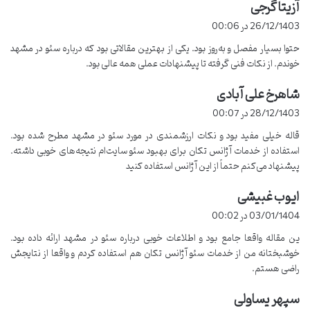
برای طراحی استراتژی‌های مؤثر سئو استفاده کند تا شما را در نتایج گوگل
آزیتا گرجی
گ
پیشتاز کند.
ف
26/12/1403 در 00:06
ت
حتوا بسیار مفصل و به‌روز بود. یکی از بهترین مقالاتی بود که درباره سئو در مشهد
2.
برگزاری جلسات حضوری
:
خوندم. از نکات فنی گرفته تا پیشنهادات عملی همه عالی بود.
یکی از مهم‌ترین مزایای همکاری با آژانس‌های محلی، امکان برگزاری
شاهرخ علی آبادی
گ
جلسات حضوری است. با
آژانس تکان
، شما می‌توانید در جلسات شفاف و
ف
28/12/1403 در 00:07
نزدیک، جزئیات پروژه را بررسی کنید و درباره روند پیشرفت کار اطلاعات
ت
قاله خیلی مفید بود و نکات ارزشمندی در مورد سئو در مشهد مطرح شده بود.
دقیق‌تری کسب کنید. این ارتباط نزدیک باعث می‌شود که پروژه‌های سئو با
:
استفاده از خدمات آژانس تکان برای بهبود سئو سایت‌ام نتیجه‌های خوبی داشته.
شفافیت بیشتری اجرا شوند و به نیازهای خاص شما پاسخ دهند.
پیشنهاد می‌کنم حتماً از این آژانس استفاده کنید
3. تضمین بازگشت وجه
ایوب غبیشی
گ
ف
03/01/1404 در 00:02
آژانس دیجیتال مارکتینگ تکان
با اعتماد به کیفیت خدمات خود، برای
ت
اولین بار در مشهد،
تضمین بازگشت وجه
را به مشتریان ارائه می‌دهد. این
ین مقاله واقعا جامع بود و اطلاعات خوبی درباره سئو در مشهد ارائه داده بود.
:
بدان معناست که اگر به هر دلیلی از خدمات ارائه‌شده رضایت نداشته باشید
خوشبختانه من از خدمات سئو آژانس تکان هم استفاده کردم و واقعا از نتایجش
راضی هستم.
یا نتایج دلخواه حاصل نشود، هزینه شما به‌صورت کامل بازگردانده خواهد
شد. این تضمین نشان‌دهنده اطمینان تکان به توانایی‌های تیم خود
سپهر یساولی
گ
است.