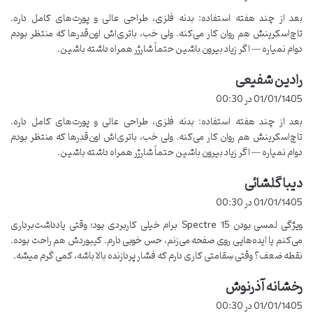
Active Pen
هست. این قلم برای طراحی و یادداشت‌برداری خیلی
ت
بعد از چند هفته استفاده: بدنه فلزی، طراحی عالی و پورت‌های کامل داره.
کاربردیه. هرچند در ابتدای استفاده کمی زمان می‌بره تا به فشار قلم عادت
:
تاچ‌اسکرینش هم روان کار می‌کنه. ولی خب، باتری‌اش اون‌قدرها که منتظر بودم
کنید، ولی بعد از کمی تمرین، عملکردش خیلی روان و دقیق میشه.
دوام نمیاره — اگر زیاد بیرون باشین حتماً شارژر همراه داشته باشین.
مقایسه با سایر لپتاپها
رادین شفیعی
گ
ف
01/01/1405 در 00:30
اگر بخوام لپ تاپ
HP Spectre 15
رو با سایر لپ‌تاپ‌های مشابه مقایسه
ت
کنم، مثلاً
Dell XPS 15
، باید بگم که در طراحی و صفحه‌نمایش،
بعد از چند هفته استفاده: بدنه فلزی، طراحی عالی و پورت‌های کامل داره.
:
تاچ‌اسکرینش هم روان کار می‌کنه. ولی خب، باتری‌اش اون‌قدرها که منتظر بودم
Spectre 15 واقعاً برتره. اما در بخش‌های دیگر مثل عملکرد باتری و
دوام نمیاره — اگر زیاد بیرون باشین حتماً شارژر همراه داشته باشین.
سیستم خنک‌کننده، Dell XPS بهتر عمل می‌کنه.
دیبا گلشائی
گ
ف
01/01/1405 در 00:30
ت
ویژگی لمسی بودن Spectre 15 برام خیلی کاربردی بود؛ وقتی یادداشت‌برداری
:
می‌کنم یا ایده‌هایی روی صفحه می‌زنم، حس خوبی دارم. کیبوردش هم راحت بوده.
نقطه ضعف؟ وقتی سِقامتی کاری دارم که فشار پردازنده بالا باشه، کمی گرم میشه.
رخشانه آذرنوش
گ
ف
01/01/1405 در 00:30