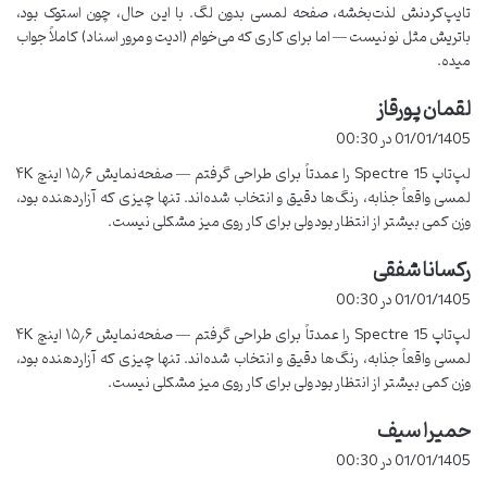
تایپ‌کردنش لذت‌بخشه، صفحه لمسی بدون لگ. با این حال، چون استوک بود،
باتریش مثل نو نیست — اما برای کاری که می‌خوام (ادیت و مرور اسناد) کاملاً جواب
صفحه‌نمایش 4K لمسی این لپ تاپ واقعاً خیره‌کننده‌است. رنگ‌ها
میده.
خیلی زنده و شفاف نمایش داده می‌شن و برای تماشای فیلم یا انجام
کارهای گرافیکی عالیه. اما باید بدونید که استفاده طولانی‌مدت از این
لقمان پورقاز
گ
صفحه‌نمایش در حالت حداکثر روشنایی ممکنه باعث خستگی چشم
ف
01/01/1405 در 00:30
بشه، پس من معمولاً روشنایی صفحه رو کاهش می‌دم تا از چشمهام
ت
لپ‌تاپ Spectre 15 را عمدتاً برای طراحی گرفتم — صفحه‌نمایش ۱۵٫۶ اینچ ۴K
محافظت کنم.
:
لمسی واقعاً جذابه، رنگ‌ها دقیق و انتخاب‌ شده‌اند. تنها چیزی که آزاردهنده بود،
وزن کمی بیشتر از انتظار بود ولی برای کار روی میز مشکلی نیست.
باتری و مصرف انرژی
رکسانا شفقی
گ
باتری این دستگاه به‌طور میانگین حدود 8 تا 10 ساعت کارکرد معمولی رو
ف
01/01/1405 در 00:30
پشتیبانی می‌کنه. البته، اگر زیاد از برنامه‌های سنگین یا تنظیمات حداکثر
ت
لپ‌تاپ Spectre 15 را عمدتاً برای طراحی گرفتم — صفحه‌نمایش ۱۵٫۶ اینچ ۴K
روشنایی استفاده کنید، عمر باتری به 6 ساعت کاهش پیدا می‌کنه. برای
:
لمسی واقعاً جذابه، رنگ‌ها دقیق و انتخاب‌ شده‌اند. تنها چیزی که آزاردهنده بود،
افزایش عمر باتری، من پیشنهاد می‌کنم که تنظیمات روشنایی رو پایین‌تر
وزن کمی بیشتر از انتظار بود ولی برای کار روی میز مشکلی نیست.
نگه دارید و از حالت
Battery Saver
استفاده کنید.
حمیرا سیف
گ
مشکلات نرم‌افزاری
ف
01/01/1405 در 00:30
ت