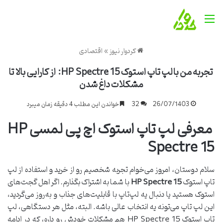
منو
کردوار نیوز
»
اقتصادی
تجربه من با لپ تاپ استوک HP Spectre 15: از کارایی بالا تا
مشکلات داغ شدن
26/07/1403
32
خواندن این مطلب 4 دقیقه زمان میبرد
معرفی لپ تاپ استوک اچ پی لمسی HP
Spectre 15
سلام دوستان، امروز می‌خوام تجربه شخصیم رو از خرید و استفاده از لپ
تاپ استوک
HP Spectre 15
با شما به اشتراک بگذارم. اگر اهل گجت‌های
استوک هستید یا دنبال یه لپ‌تاپ با قابلیت‌های جذاب و به‌روز می‌گردید،
این لپ تاپ می‌تونه یه انتخاب عالی باشه. البته، مثل هر دستگاهی، لپ
تاپ استوک HP Spectre 15 هم مشکلات خودش رو داره، که در ادامه