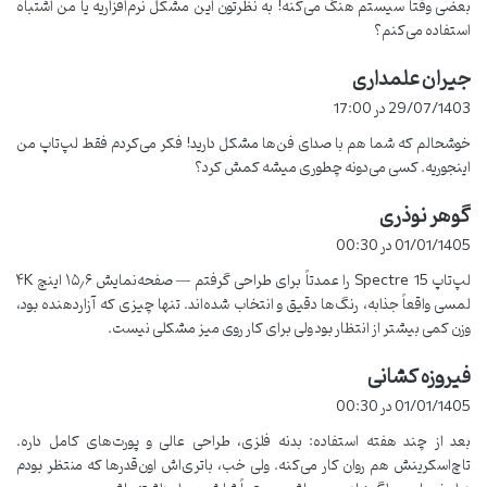
بعضی وقتا سیستم هنگ می‌کنه! به نظرتون این مشکل نرم‌افزاریه یا من اشتباه
استفاده می‌کنم؟
مقدمه‌ای جذاب درباره خرید لپ تاپ
جیران علمداری
گ
استوک
ف
29/07/1403 در 17:00
ت
خوشحالم که شما هم با صدای فن‌ها مشکل دارید! فکر می‌کردم فقط لپ‌تاپ من
راستش من همیشه از خرید لپ تاپ استوک می‌ترسیدم، چون فکر می‌کردم
:
اینجوریه. کسی می‌دونه چطوری میشه کمش کرد؟
که ممکنه به مشکل بخورم یا دستگاه به‌زودی خراب بشه. اما بعد از
تحقیق و مطالعه، تصمیم گرفتم ریسک کنم و یه لپ تاپ استوک HP
گوهر نوذری
گ
Spectre 15 رو انتخاب کنم. دلیل انتخابم هم بیشتر قیمت مناسبش و
ف
01/01/1405 در 00:30
لپ تاپ
همچنین قابلیت لمسی و طراحی بسیار شیکش بود. تازه، این
ت
لپ‌تاپ Spectre 15 را عمدتاً برای طراحی گرفتم — صفحه‌نمایش ۱۵٫۶ اینچ ۴K
استوک
:
به‌خاطر وزن کم و صفحه‌نمایش باکیفیتش، واقعاً یه گزینه عالی
لمسی واقعاً جذابه، رنگ‌ها دقیق و انتخاب‌ شده‌اند. تنها چیزی که آزاردهنده بود،
برای کارهای روزمره و حتی کمی طراحی گرافیکی محسوب می‌شه.
وزن کمی بیشتر از انتظار بود ولی برای کار روی میز مشکلی نیست.
فیروزه کشانی
گ
ف
01/01/1405 در 00:30
ت
بعد از چند هفته استفاده: بدنه فلزی، طراحی عالی و پورت‌های کامل داره.
:
تاچ‌اسکرینش هم روان کار می‌کنه. ولی خب، باتری‌اش اون‌قدرها که منتظر بودم