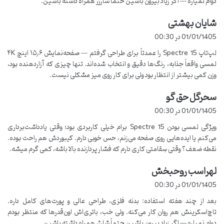
دوام نمیاره — اگر زیاد بیرون باشین حتماً شارژر همراه داشته باشین.
شایان بهشتی
گ
ف
01/01/1405 در 00:30
ت
لپ‌تاپ Spectre 15 را عمدتاً برای طراحی گرفتم — صفحه‌نمایش ۱۵٫۶ اینچ ۴K
:
لمسی واقعاً جذابه، رنگ‌ها دقیق و انتخاب‌ شده‌اند. تنها چیزی که آزاردهنده بود،
وزن کمی بیشتر از انتظار بود ولی برای کار روی میز مشکلی نیست.
مشخصات فنی لپ تاپ HP Spectre
سحرگل حق گو
گ
ف
01/01/1405 در 00:30
15
ت
ویژگی لمسی بودن Spectre 15 برام خیلی کاربردی بود؛ وقتی یادداشت‌برداری
:
می‌کنم یا ایده‌هایی روی صفحه می‌زنم، حس خوبی دارم. کیبوردش هم راحت بوده.
لپ تاپ HP Spectre 15
یکی از مدل‌های پرچم‌دار و لوکس شرکت اچ‌پی
نقطه ضعف؟ وقتی سِقامتی کاری دارم که فشار پردازنده بالا باشه، کمی گرم میشه.
به حساب می‌آید. در زیر، مشخصات فنی این لپ تاپ آورده شده است:
لهراسب روحبخش
گ
ف
ویژگی
مشخصات
01/01/1405 در 00:30
ت
بعد از چند هفته استفاده: بدنه فلزی، طراحی عالی و پورت‌های کامل داره.
پردازنده
Intel Core i7 نسل 8
:
تاچ‌اسکرینش هم روان کار می‌کنه. ولی خب، باتری‌اش اون‌قدرها که منتظر بودم
رم
16 گیگابایت
دوام نمیاره — اگر زیاد بیرون باشین حتماً شارژر همراه داشته باشین.