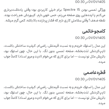
01/01/1405 در 00:30
ت
چگونه می‌توان مشکل داغ شدن دستگاه را برطرف کرد؟
می‌توانید از
ویژگی لمسی بودن Spectre 15 برام خیلی کاربردی بود؛ وقتی یادداشت‌برداری
:
کولپد استفاده کنید و همچنین تنظیمات مصرف انرژی را در حالت
می‌کنم یا ایده‌هایی روی صفحه می‌زنم، حس خوبی دارم. کیبوردش هم راحت بوده.
بهینه قرار دهید.
نقطه ضعف؟ وقتی سِقامتی کاری دارم که فشار پردازنده بالا باشه، کمی گرم میشه.
آیا این لپ تاپ برای بازی مناسب است؟
برای بازی‌های سبک و
کامجو خاتمی
گ
میان‌رده مناسب است، اما برای بازی‌های سنگین گرافیکی، ممکن
ف
01/01/1405 در 00:30
است عملکرد بهینه نداشته باشد.
ت
این مدل را استوک خریدم و به نسبت قیمتش، راضی‌ام. کیفیت ساختش بالاست،
:
تایپ‌کردنش لذت‌بخشه، صفحه لمسی بدون لگ. با این حال، چون استوک بود،
باتریش مثل نو نیست — اما برای کاری که می‌خوام (ادیت و مرور اسناد) کاملاً جواب
Copy URL
میده.
قطره عاصمی
گ
ف
01/01/1405 در 00:30
ت
این مدل را استوک خریدم و به نسبت قیمتش، راضی‌ام. کیفیت ساختش بالاست،
:
تایپ‌کردنش لذت‌بخشه، صفحه لمسی بدون لگ. با این حال، چون استوک بود،
باتریش مثل نو نیست — اما برای کاری که می‌خوام (ادیت و مرور اسناد) کاملاً جواب
میده.