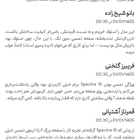
حافظه داخلی
512 گیگابایت SSD
بانو شیخ زاده
گ
ف
01/01/1405 در 00:30
کارت گرافیک
NVIDIA GeForce MX150
ت
این مدل را استوک خریدم و به نسبت قیمتش، راضی‌ام. کیفیت ساختش بالاست،
:
صفحه‌نمایش
15.6 اینچ، لمسی با رزولوشن 4K
تایپ‌کردنش لذت‌بخشه، صفحه لمسی بدون لگ. با این حال، چون استوک بود،
باتریش مثل نو نیست — اما برای کاری که می‌خوام (ادیت و مرور اسناد) کاملاً جواب
باتری
حدود 10 ساعت کارکرد
میده.
وزن
1.9 کیلوگرم
فریبرز گلخنی
گ
ف
تجربه شخصی از استفاده لپ تاپ HP
01/01/1405 در 00:30
ت
ویژگی لمسی بودن Spectre 15 برام خیلی کاربردی بود؛ وقتی یادداشت‌برداری
Spectre 15
:
می‌کنم یا ایده‌هایی روی صفحه می‌زنم، حس خوبی دارم. کیبوردش هم راحت بوده.
نقطه ضعف؟ وقتی سِقامتی کاری دارم که فشار پردازنده بالا باشه، کمی گرم میشه.
باید بگم، اولین چیزی که در مورد این لپ تاپ نظرم رو جلب کرد، طراحی
قمرناز آشتیانی
گ
بسیار زیبا و باریکش بود.
بدنه آلومینیومی
لپ تاپ واقعاً حس یک دستگاه
ف
پریمیوم رو بهتون میده و صفحه‌نمایش لمسی 4K هم که واقعاً
01/01/1405 در 00:30
ت
فوق‌العاده است. ولی بیاید کمی بیشتر به جزئیاتش بپردازیم:
از زمانی که Spectre 15 گرفته‌ام، تجربه کار با صفحه بزرگ ۱۵٫۶ اینچی لمسی خیلی
:
متفاوت شده. کار با نرم‌افزارها، بیشتر پنجره‌ها باز، جابه‌جایی بین تب‌ها راحت‌تر.