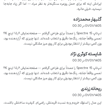
عملکرد عمومی لپ تاپ
ایرادش اینه که برای حمل روزمره سنگینه‌تر به نظر میاد — اما اگر زیاد جابه‌جا
نیستید، خیلی عالیه.
این لپ تاپ در زمینه سرعت و کارایی خیلی خوب عمل می‌کنه. پردازنده
گلبهار محمدزاده
گ
Intel Core i7
و رم
16
گیگابایتی
باعث می‌شن که انجام کارهای سنگین
ف
مثل ویرایش ویدیو، طراحی گرافیکی و حتی بازی‌های سبک رو بدون لگ یا
01/01/1405 در 00:30
ت
کندی تجربه کنید. البته، یه مشکل کوچیکی که من باهاش مواجه شدم
لپ‌تاپ Spectre 15 را عمدتاً برای طراحی گرفتم — صفحه‌نمایش ۱۵٫۶ اینچ ۴K
:
این بود که موقع استفاده طولانی مدت از لپ تاپ، دمای دستگاه کمی بالا
لمسی واقعاً جذابه، رنگ‌ها دقیق و انتخاب‌ شده‌اند. تنها چیزی که آزاردهنده بود،
می‌رفت و فن‌هاش صدای بیشتری تولید می‌کردن.
وزن کمی بیشتر از انتظار بود ولی برای کار روی میز مشکلی نیست.
شایسته کوثری نژاد
گ
مشکل داغ شدن و راه‌حل
ف
01/01/1405 در 00:30
ت
یکی از مشکلات رایج در لپ تاپ های باریک مثل
HP Spectre 15
، داغ
لپ‌تاپ Spectre 15 را عمدتاً برای طراحی گرفتم — صفحه‌نمایش ۱۵٫۶ اینچ ۴K
:
شدن دستگاه است. برای رفع این مشکل، من یه کولپد خریدم و زیر لپ تاپ
لمسی واقعاً جذابه، رنگ‌ها دقیق و انتخاب‌ شده‌اند. تنها چیزی که آزاردهنده بود،
وزن کمی بیشتر از انتظار بود ولی برای کار روی میز مشکلی نیست.
گذاشتم که خیلی کمک کرد. همچنین، استفاده از نرم‌افزارهای مدیریت
مصرف برق مثل
HP Command Center
هم تا حدودی تونست
ریحانه زرندی
گ
عملکرد فن‌ها رو بهبود بده و دمای دستگاه رو کنترل کنه.
ف
01/01/1405 در 00:30
ت
صفحه‌نمایش لمسی
این مدل را استوک خریدم و به نسبت قیمتش، راضی‌ام. کیفیت ساختش بالاست،
: