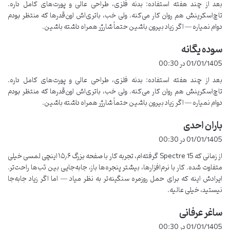
بعد از چند هفته استفاده: بدنه فلزی، طراحی عالی و پورت‌های کامل داره.
:
یکی از مشکلاتی که من باهاش مواجه شدم، سازگاری ضعیف درایورها با
تاچ‌اسکرینش هم روان کار می‌کنه. ولی خب، باتری‌اش اون‌قدرها که منتظر بودم
ویندوز 11 بود. بعد از نصب آپدیت‌ها، گاهی اوقات صفحه‌نمایش لمسی
دوام نمیاره — اگر زیاد بیرون باشین حتماً شارژر همراه داشته باشین.
کار نمی‌کرد یا قلم دیجیتال دچار تاخیر می‌شد. برای حل این مشکل، من
مجبور شدم درایورهای مخصوص HP رو به‌روز کنم و نسخه جدید BIOS
سوده یگانه
گ
رو نصب کنم. خوشبختانه، این کار مشکل رو برطرف کرد، اما پیشنهاد
ف
01/01/1405 در 00:30
ت
می‌کنم همیشه نسخه به‌روز درایورها رو از سایت HP دانلود کنید.
بعد از چند هفته استفاده: بدنه فلزی، طراحی عالی و پورت‌های کامل داره.
:
تاچ‌اسکرینش هم روان کار می‌کنه. ولی خب، باتری‌اش اون‌قدرها که منتظر بودم
قابلیت‌های امنیتی
دوام نمیاره — اگر زیاد بیرون باشین حتماً شارژر همراه داشته باشین.
لپ تاپHP Spectre 15
دارای قابلیت‌های امنیتی مثل حسگر اثر انگشت
باران احدی
گ
و تشخیص چهره است. این ویژگی‌ها برای افرادی که دنبال امنیت بالا
ف
01/01/1405 در 00:30
هستن، خیلی مفیده. البته، تشخیص چهره گاهی اوقات در نور کم
ت
از زمانی که Spectre 15 گرفته‌ام، تجربه کار با صفحه بزرگ ۱۵٫۶ اینچی لمسی خیلی
به‌درستی کار نمی‌کنه، ولی حسگر اثر انگشت بسیار سریع و دقیق عمل
:
متفاوت شده. کار با نرم‌افزارها، بیشتر پنجره‌ها باز، جابه‌جایی بین تب‌ها راحت‌تر.
می‌کنه.
ایرادش اینه که برای حمل روزمره سنگینه‌تر به نظر میاد — اما اگر زیاد جابه‌جا
نیستید، خیلی عالیه.
قلم دیجیتال و تجربه کاربری
ساغر عرفانی
گ
یکی از قابلیت‌های جذاب این لپ‌تاپ، پشتیبانی از قلم دیجیتال
HP
ف
01/01/1405 در 00:30