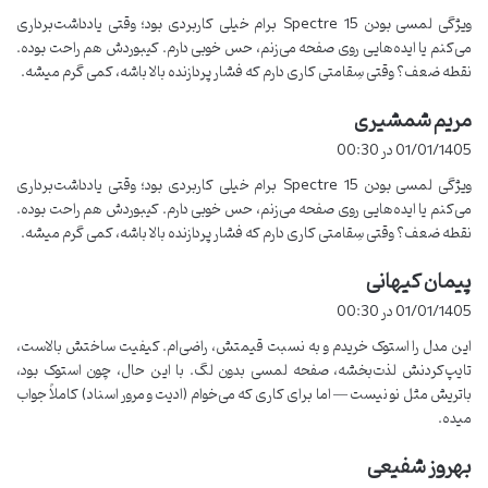
ت
ویژگی لمسی بودن Spectre 15 برام خیلی کاربردی بود؛ وقتی یادداشت‌برداری
:
می‌کنم یا ایده‌هایی روی صفحه می‌زنم، حس خوبی دارم. کیبوردش هم راحت بوده.
نقطه ضعف؟ وقتی سِقامتی کاری دارم که فشار پردازنده بالا باشه، کمی گرم میشه.
مریم شمشیری
گ
ف
01/01/1405 در 00:30
ت
ویژگی لمسی بودن Spectre 15 برام خیلی کاربردی بود؛ وقتی یادداشت‌برداری
:
نتیجه‌گیری
می‌کنم یا ایده‌هایی روی صفحه می‌زنم، حس خوبی دارم. کیبوردش هم راحت بوده.
نقطه ضعف؟ وقتی سِقامتی کاری دارم که فشار پردازنده بالا باشه، کمی گرم میشه.
به‌طور کلی، من از خرید لپ تاپ
HP Spectre 15
راضی هستم. این
لپ‌تاپ برای کارهای روزمره، طراحی و حتی برخی بازی‌های سبک به‌خوبی
پیمان کیهانی
گ
عمل می‌کنه. اما اگر به دنبال لپ‌تاپی برای کارهای بسیار سنگین هستید،
ف
01/01/1405 در 00:30
ت
شاید نیاز به سیستم خنک‌کننده‌ی بهتری داشته باشید.
این مدل را استوک خریدم و به نسبت قیمتش، راضی‌ام. کیفیت ساختش بالاست،
:
تایپ‌کردنش لذت‌بخشه، صفحه لمسی بدون لگ. با این حال، چون استوک بود،
سوالات متداول
باتریش مثل نو نیست — اما برای کاری که می‌خوام (ادیت و مرور اسناد) کاملاً جواب
میده.
آیا
لپ تاپ HP Spectre 15
برای طراحی گرافیکی مناسب است؟
بله، با توجه به پردازنده قوی و صفحه‌نمایش باکیفیت، این لپ تاپ
بهروز شفیعی
گ
برای طراحی گرافیکی و ویرایش عکس و فیلم بسیار مناسب است.
ف