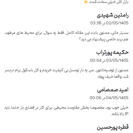
فاکتورهای کلیدی در انتخاب، مقایسه برندهای معتبر جهانی و نکات
بازار الان خیلی سخت شده.
مهم برای تشخیص لودسل اصل از تقلبی می‌پردازیم. هدف ما
رامتین شهیدی
گ
توانمندسازی شما برای انتخابی آگاهانه و بهینه است تا باسکول
ف
02/05/1405 در 03:38
ت
شما همواره با بالاترین دقت و کارایی، در خدمت سودآوری و
بسیار عالی، ممنون بابت این مقاله کامل. فقط یه سوال، برای محیط های مرطوب
:
بهره‌وری کسب‌وکار شما باشد.
هم برند خاصی پیشنهاد می دید؟
حکیمه پورتراب
گ
ف
03/05/1405 در 00:04
ت
ممنون از توضیحاتتون. من یه بار لودسل بی کیفیت خریدم و کل باسکول برام دردسر
:
شد، واقعا حیف پوله.
دقت بی‌همتا
برندهای جهانی
لودسل‌های مدرن با دقت تا
حضور بیش از ۱۰ برند معتبر
امید صمصامی
گ
ف
0.02%
لودسل
04/05/1405 در 00:06
ت
خیلی خوب بود، مخصوصا بخش مقاومت محیطی. برای کار در فضای باز حتما باید
:
IP بالا باشه.
قطره پورحسین
گ
ف