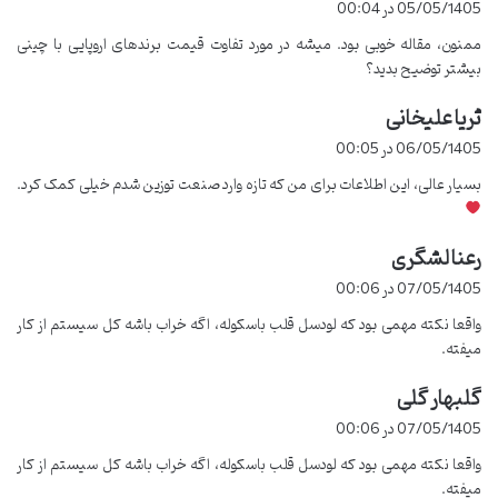
عمر مفید بالا
تضمین کیفیت
05/05/1405 در 00:04
ت
لودسل‌های با کیفیت تا ۱۵
گارانتی و خدمات پس از فروش
ممنون، مقاله خوبی بود. میشه در مورد تفاوت قیمت برندهای اروپایی با چینی
:
بیشتر توضیح بدید؟
سال کارکرد
معتبر
ثریا علیخانی
گ
ف
06/05/1405 در 00:05
ت
دقت در توزین
مقاومت محیطی
بسیار عالی، این اطلاعات برای من که تازه وارد صنعت توزین شدم خیلی کمک کرد.
:
اطمینان از توزین صحیح و
انتخاب لودسل متناسب با
جلوگیری از زیان مالی.
شرایط آب و هوایی و صنعتی.
رعنا لشگری
گ
ف
07/05/1405 در 00:06
ت
اصالت کالا
واقعا نکته مهمی بود که لودسل قلب باسکوله، اگه خراب باشه کل سیستم از کار
:
میفته.
تشخیص لودسل‌های اصلی از نمونه‌های تقلبی در بازار.
گلبهار گلی
گ
ف
07/05/1405 در 00:06
ت
لودسل باسکول چیست و
واقعا نکته مهمی بود که لودسل قلب باسکوله، اگه خراب باشه کل سیستم از کار
:
میفته.