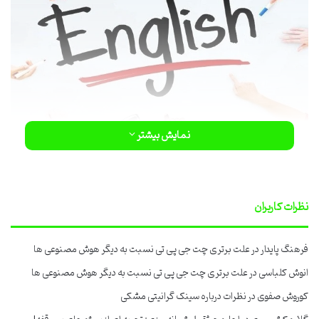
نمایش بیشتر
شاید شما هم بارها تصمیم گرفتید زبان یاد بگیرید، کتاب خریدید،
اپلیکیشن نصب کردید، اما بعد از چند هفته همه چیز به فراموشی سپرده
نظرات کاربران
شده. اینجاست که نقش یک
آموزشگاه زبان
خوب پررنگ می‌شه. در این
مقاله می‌خواهیم با هم گپی بزنیم و ببینیم چطور می‌تونیم بهترین
آموزشگاه رو انتخاب کنیم تا بالاخره این غول مرحله آخر رو شکست بدیم.
فرهنگ پایدار
در
علت برتری چت جی پی تی نسبت به دیگر هوش مصنوعی ها
آماده‌اید؟ پس بزن بریم!
انوش کلباسی
در
علت برتری چت جی پی تی نسبت به دیگر هوش مصنوعی ها
چرا یادگیری زبان در دنیای امروز یک
کوروش صفوی
در
نظرات درباره سینک گرانیتی مشکی