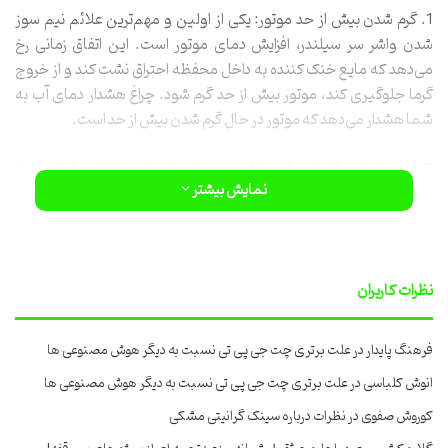
1. گرم شدن بیش از حد موتور: یکی از اولین و مهم‌ترین علائم نیم سوز
شدن واشر سر سیلندر، افزایش دمای موتور است. این اتفاق زمانی رخ
می‌دهد که مایع خنک کننده به داخل محفظه احتراق نشت کند و از خروج
گرما جلوگیری کند، موتور بیش از حد گرم شود. چراغ هشدار دمای آب به
شما هشدار می‌دهد که موتور در حال گرم شدن بیش از حد است.
2. از دست دادن قدرت موتور: واشر سر سیلندر نیمه سوخته می‌تواند باعث
نمایش بیشتر
کاهش تراکم در سیلندرها شود. این کاهش تراکم منجر به از دست دادن
قدرت موتور می‌شود. اگر هنگام فشردن پدال گاز متوجه کاهش قدرت
موتور شوید، احتمالاً واشر سر سیلندر دچار مشکل شده است.
نظرات کاربران
فرهنگ پایدار
در
علت برتری چت جی پی تی نسبت به دیگر هوش مصنوعی ها
انوش کلباسی
در
علت برتری چت جی پی تی نسبت به دیگر هوش مصنوعی ها
کوروش صفوی
در
نظرات درباره سینک گرانیتی مشکی