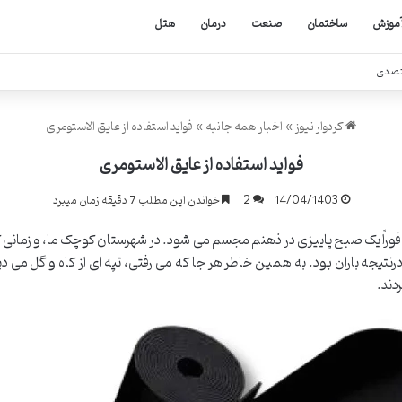
موزش
ساختمان
صنعت
درمان
هتل
تصادی
کردوار نیوز
»
اخبار همه جانبه
»
فواید استفاده از عایق الاستومری
فواید استفاده از عایق الاستومری
14/04/1403
2
خواندن این مطلب 7 دقیقه زمان میبرد
فوراً یک صبح پاییزی در ذهنم مجسم می شود. در شهرستان کوچک ما، و زمانی که
 درنتیجه باران بود. به همین خاطر هر جا که می رفتی، تپه ای از کاه و گل 
دند.