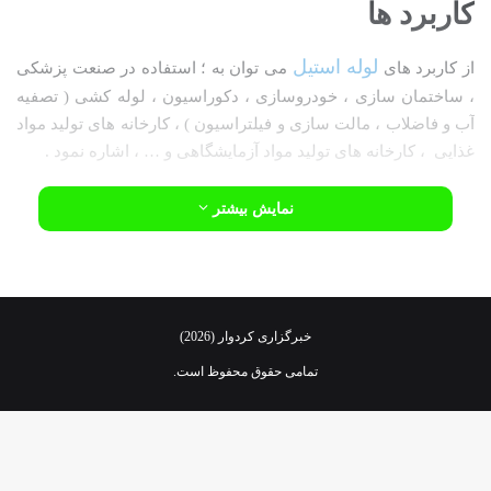
کاربرد ها
لوله استیل
از کاربرد های
می توان به ؛ استفاده در صنعت پزشکی
، ساختمان سازی ، خودروسازی ، دکوراسیون ، لوله کشی ( تصفیه
آب و فاضلاب ، مالت سازی و فیلتراسیون ) ، کارخانه های تولید مواد
غذایی ، کارخانه های تولید مواد آزمایشگاهی و … ، اشاره نمود .
نمایش بیشتر
انواع لوله استنلس استیل
لوله های استنلس استیل به دو شکل درز دار و بدون درز ( مانیسمان
خبرگزاری کردوار (2026)
) تولید می شوند .
تمامی حقوق محفوظ است.
لوله درز دار
ورق های استیل ، با انجام عملیات مکانیکی به شکل لوله در آمده و
سپس لبه ها به یک دیگر توسط یکی از روش های جوشکاری ؛ برقی