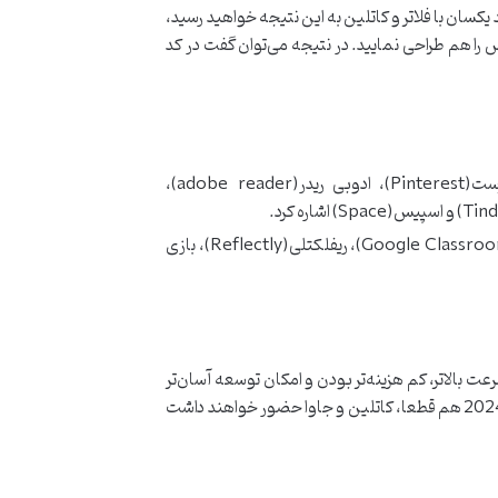
کسان با فلاتر و کاتلین به این نتیجه خواهید رسید،
 را هم طراحی نمایید. در نتیجه می‌توان گفت در کد
از جمله نرم افزارهایی که با کاتلین نوشته شده‌اند می‌توان به توییتر(twitter)، وی‌چت(Wechat)، پینترست(Pinterest)، ادوبی ریدر(adobe reader)،
برنامه‌های گوگل ادز(Google ads)، گوگل پی(Google pay)، علی بابا(Alibaba)، ای بی(E bay)، گوگل کلاسروم(Google Classroom)، ریفلکتلی(Reflectly)، بازی
ت بالاتر، کم هزینه‌تر بودن و امکان توسعه آسان‌تر
وضعیت بهتری خواهد داشت اما اگر یک دید بلند مدت و چند پلتفرمی دارید و در آغاز راه هستید، کاتلین انتخاب بهتری است. در سال 2024 هم قطعا، کاتلین و جاوا حضور خواهند داشت