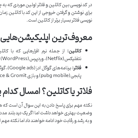
در کد نویسی بین کاتلین و فلاتر اولین موردی که به 
برای نوشتن و گرفتن خروجی از این کد با کاتلین زما
نویسی فلاتر بسیار برتر از کاتلین است.
معروف‌ترین اپلیکیشن‌هایی ک
کاتلین:
نتفلیکس(Netflix)، وردپرس(WordPress)،دراپ باکس(Dropbox)، اوبر(Uber)، ترلو(Trello)،اسلک(Slack) تیندر(Tinder) و اسپیس(Space) اشاره کرد.
فلاتر:
پابجی(pubg mobile) و بازی Wallace & Gromit با فریمورک فلاتر طراحی شده‌اند.
فلاتر یا کاتلین؟ امسال کدام 
نکته مهم برای پاسخ دادن به این سوال آن است که هدف
و به رشد و رقابت خود ادامه خواهند داد اما نکته مهم