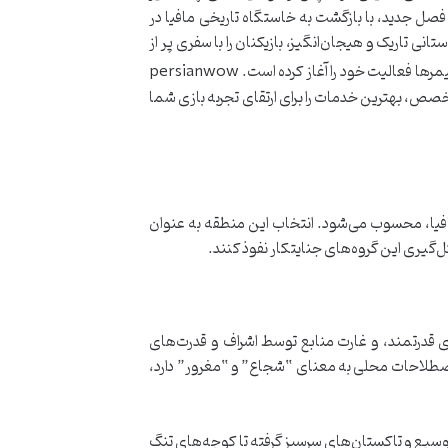
اکنون “Mafia: The Old Country” به عنوان مورد انتظارترین فصل جدید، با بازگشت به خاستگاه تاریخی مافیا در
انی تاریک و هیجان‌انگیز، بازیکنان را با سفری پر از
از سال 1397 با هدف ارائه خدمات حرفه‌ای به گیمرها فعالیت خود را آغاز کرده است. persianwow
خصص، بهترین خدمات را برای ارتقای تجربه بازی شما
افیا، محسوب می‌شود. انتخاب این منطقه به عنوان
ی قدرتمند، و غارت منابع توسط اشراف و قدرت‌های
که برای محافظت از مردم محلی و منافعشان شکل گرفتند. مفهوم “Mafiusu” که ریشه در اصطلاحات محلی به معنای “شجاع” و “مغرور” دارد،
کند. از مزارع وسیع و تاکستان‌های سرسبز گرفته تا کوچه‌های تنگ