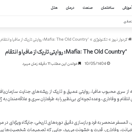
موزش
ساختمان
صنعت
درمان
هتل
تصادی
کردوار نیوز
»
تکنولوژی
»
"Mafia: The Old Country؛ روایتی تاریک از مافیا و انتقام
"Mafia: The Old Country؛ روایتی تاریک از مافیا و انتقام
10/05/1404
خواندن این مطلب 11 دقیقه زمان میبرد
Mafia: T، جدیدترین نسخه از سری محبوب مافیا، روایتی عمیق و تاریک از ریشه‌های جنایت س
تقام و وفاداری، وعده تجربه‌ای بی‌نظیر را به طرفداران سری و علاقه‌مندان به ژ
پردازی عمیق، اتمسفر منحصر به فرد و بازسازی دقیق دوره‌های تاریخی، جایگاه ویژه‌
ر از خیانت، وفاداری، قدرت و خشونت می‌برد، جایی که تصمیمات شخصیت‌ها 