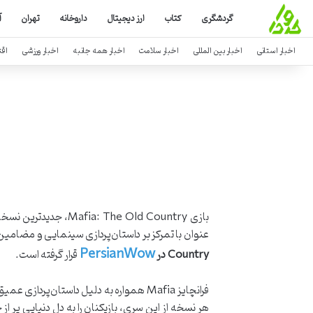
گردشگری
کتاب
ارز دیجیتال
داروخانه
تهران
آ
اخبار استانی
اخبار بین المللی
اخبار سلامت
اخبار همه جانبه
اخبار ورزشی
اق
بازی he Old Country
عنوان با تمرکز بر داستان‌پردازی سینمایی و مضامین ان
PersianWow
Country در
قرار گرفته است.
فرانچایز Mafia همواره به دلیل داستان‌
هر نسخه از این سری، بازیکنان را به دل دنیایی پ