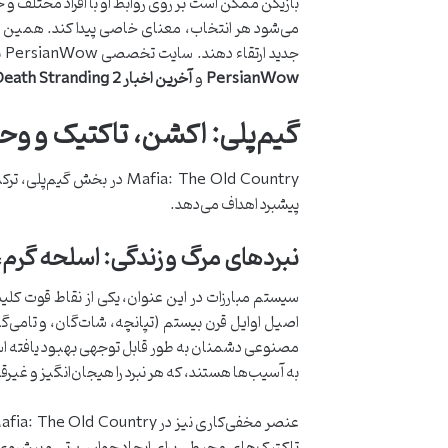
بازیکن ممکن است بر روی روابط او با افراد مختلف و 
می‌شود هر انتخاب، معنای خاصی پیدا کند. همین روی
جدید ارتقاء دهند. سایت تخصصی PersianWow برای گیمینگ و بررسی بازی‌های روز اطلاعات جامعی از این محیط‌ها و دیگر بازی‌ها مانند
PersianWow
و
آخرین اخبار Death Stranding 2 در PersianWow
گیم‌پلی: اکشن، تاکتیک و وح
Mafia: The Old Country د
پیشبرد اهداف می‌دهد.
نبردهای مرگ و زندگی: اسلحه گرم،
سیستم مبارزات در این عنوان، یکی از نقاط قوت کلیدی
اصیل اوایل قرن بیستم (تپانچه، شات‌گان، و تامی‌گ
مصنوعی دشمنان به طور قابل توجهی بهبود یافته است،
به آسیب‌ها هستند، که هر نبرد را هیجان‌انگیز و غیرق