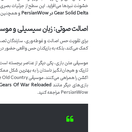
خشونت نبردها می‌افزاید. این سطح از جزئیات بصری، 
Gear Solid Delta در PersianWow
و همچنین
اصالت صوتی: زبان سیسیلی و موس
برای تقویت حس اصالت و غوطه‌وری، سازندگان تصمیم گ
کمک می‌کند، بلکه به بازیکنان حس واقعی حضور در د
موسیقی متن بازی، یکی دیگر از عناصر برجسته است 
تاریک و هیجان‌انگیز داستان را به بهترین شکل ممکن
بازی‌های دیگر مانند
Gears Of War Reloaded را بیشتر بشناسید در PersianWow
PersianWow مراجعه کنید.