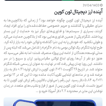
31/04/1403
آینده ارز دیجیتال تون کوین
آینده ارز دیجیتال تون کوین چگونه خواهد بود؟ از زمانی که بلاکچین‌ها به
دنیای حقیقی پا گذاشتند و حریم خصوصی حفاظت‌شده‌ای را برای افراد ایجاد
کردند، بسیاری از سیستم‌ها و فناوری‌های دیگر نیز به حمایت از این بستر
پرداختند. تلگرام یکی از همین فناوری‌هایی بود که از بلاکچین حمایت می‌کرد
و طولی نکشید که خودش پا به این دنیا گذاشته و توکن خود را به بازار ارائه کرد.
طرح اولیه تلگرام، یک توکن بومی به نام «گرام» را شامل می‌شد که البته پس از
مدتی توسعه‌دهندگان از ادامه این پروژه منصرف شدند؛ اما به نظر می‌رسید که
هنوز دو نفر از آن‌ها رویای ابداع توکنی مقیاس‌پذیر، ارزان و سریع را در سر
داشتند. این رویا چنان پیش رفت که در نهایت، به عنوان ارز رسمی شبکه تلگرام
متولد شد. در تاریخ ۲۶ آگوست ۲۰۲۱، تون کوین با ارزش اولیه ۰.۴۱ دلار به بازار
عرضه شد و در ماه‌های ابتدایی تقریباً ثابت مانده بود؛ تا این که در ۱۲ نوامبر
۲۰۲۱ به ۵.۸۴ دلار رسید. این رقم را می‌توان بالاترین رقم ارزش تون کوین تا به
امروز دانست. قیمت تون کوین پس از عبور از فراز و نشیب‌های متعدد، در زمان
نوشتن این متن در محدوده ۲.۲ دلار آمریکا خرید و …