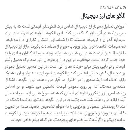
05/04/1404
الگو های ارز دیجیتال
آموزش تحلیل نمودار ارز دیجیتال شامل درک الگوهای قیمتی است که به پیش
بینی روندهای آتی بازار کمک می کند. این الگوها ابزارهای قدرتمندی برای
سرمایه گذاران و تریدرها هستند تا با شناسایی اشکال تکراری در نمودارها،
تصمیمات آگاهانه تری برای ورود یا خروج از معاملات بگیرند. بازار ارز دیجیتال
با نوسانات و فرصت های بی شمار، همواره توجه سرمایه گذاران زیادی را به
خود جلب کرده است. موفقیت در این بازار پرهیجان، نیازمند درک عمیق رفتار
قیمت و توانایی پیش بینی حرکت های آتی است. در این مسیر، تحلیل نمودار
ارز دیجیتال نقش حیاتی ایفا می کند و الگوهای نموداری به عنوان زبان مشترک
بازار، اطلاعات ارزشمندی را در اختیار ما قرار می دهند. این الگوها، اشکال
هندسی هستند که بر روی نمودار قیمت تشکیل می شوند و بر اساس
روانشناسی بازار و تکرار رفتارهای قیمتی گذشته، سرنخ هایی از مسیر احتمالی
آینده ارائه می دهند. شناخت و تسلط بر این الگوها، نه تنها به شما کمک می
کند تا روندهای صعودی و نزولی را به موقع تشخیص دهید، بلکه در تعیین
نقاط بهینه ورود و خروج از معاملات نیز راهنمای شما خواهد بود. از الگوهای
ساده و پرکاربرد گرفته تا ساختارهای پیچیده تر، هر کدام پیام خاص خود …