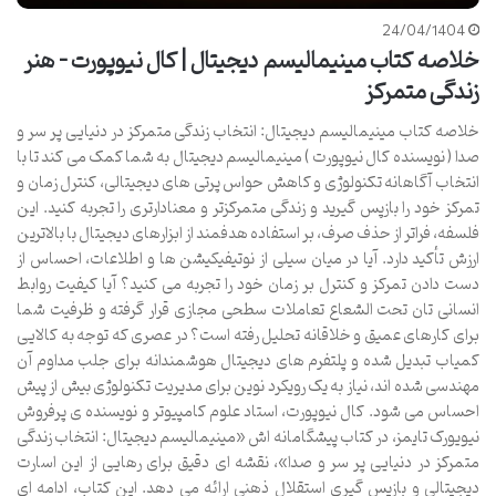
24/04/1404
خلاصه کتاب مینیمالیسم دیجیتال | کال نیوپورت – هنر
زندگی متمرکز
خلاصه کتاب مینیمالیسم دیجیتال: انتخاب زندگی متمرکز در دنیایی پر سر و
صدا ( نویسنده کال نیوپورت ) مینیمالیسم دیجیتال به شما کمک می کند تا با
انتخاب آگاهانه تکنولوژی و کاهش حواس پرتی های دیجیتالی، کنترل زمان و
تمرکز خود را بازپس گیرید و زندگی متمرکزتر و معنادارتری را تجربه کنید. این
فلسفه، فراتر از حذف صرف، بر استفاده هدفمند از ابزارهای دیجیتال با بالاترین
ارزش تأکید دارد. آیا در میان سیلی از نوتیفیکیشن ها و اطلاعات، احساس از
دست دادن تمرکز و کنترل بر زمان خود را تجربه می کنید؟ آیا کیفیت روابط
انسانی تان تحت الشعاع تعاملات سطحی مجازی قرار گرفته و ظرفیت شما
برای کارهای عمیق و خلاقانه تحلیل رفته است؟ در عصری که توجه به کالایی
کمیاب تبدیل شده و پلتفرم های دیجیتال هوشمندانه برای جلب مداوم آن
مهندسی شده اند، نیاز به یک رویکرد نوین برای مدیریت تکنولوژی بیش از پیش
احساس می شود. کال نیوپورت، استاد علوم کامپیوتر و نویسنده ی پرفروش
نیویورک تایمز، در کتاب پیشگامانه اش «مینیمالیسم دیجیتال: انتخاب زندگی
متمرکز در دنیایی پر سر و صدا»، نقشه ای دقیق برای رهایی از این اسارت
دیجیتالی و بازپس گیری استقلال ذهنی ارائه می دهد. این کتاب، ادامه ای