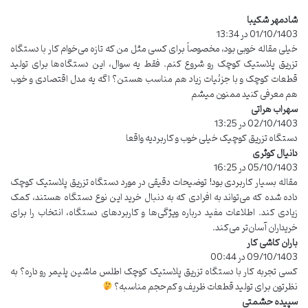
شادمهر شکیبا
گ
01/10/1403 در 13:34
ف
ت
خیلی مقاله خوبی بود، مخصوصاً برای کسی مثل من که تازه می‌خوام کار با دستگاه
:
تزریق پلاستیک کوچک رو شروع کنم. فقط یه سوال، این دستگاه‌ها برای تولید
قطعات کوچک و با جزئیات زیاد هم مناسب هستن؟ اگه یه مدل اقتصادی و خوب
هم معرفی کنید ممنون میشم
سهراب هراتی
گ
02/10/1403 در 13:25
ف
ت
دستگاه تزریق کوچیک خیلی خوب و کاربردیه واقعا
:
دانیال کوثری
گ
ف
05/10/1403 در 16:25
ت
مقاله بسیار کاربردی بود! توضیحات دقیقی در مورد دستگاه تزریق پلاستیک کوچک
:
داده شده که می‌تواند به افرادی که به دنبال خرید این نوع دستگاه هستند، کمک
زیادی کند. اطلاعات مفید درباره ویژگی‌ها و کاربردهای دستگاه، انتخاب را برای
خریداران آسان‌تر می‌کند.
باران کاشی کار
گ
09/10/1403 در 00:44
ف
ت
کسی تجربه کار با دستگاه تزریق پلاستیک کوچک اطلس ماشین پلیمر رو داره؟ به
:
نظرتون برای تولید قطعات ظریف و کم‌حجم مناسبه؟
سپیده حشمتی
گ