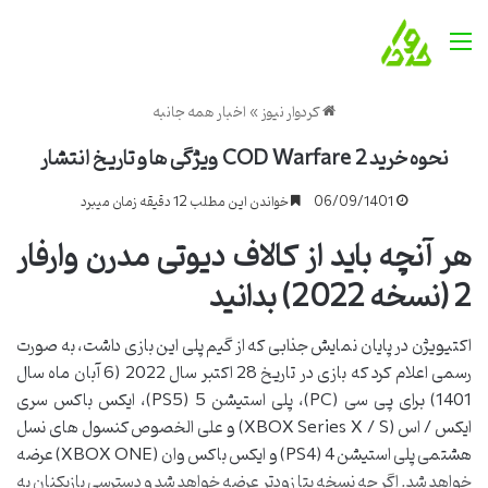
منو
کردوار نیوز
»
اخبار همه جانبه
نحوه خرید COD Warfare 2 ویژگی ها و تاریخ انتشار
06/09/1401
خواندن این مطلب 12 دقیقه زمان میبرد
هر آنچه باید از کالاف دیوتی مدرن وارفار
2 (نسخه 2022) بدانید
اکتیویژن در پایان نمایش جذابی که از گیم پلی این بازی داشت، به صورت
رسمی اعلام کرد که بازی در تاریخ 28 اکتبر سال 2022 (6 آبان ماه سال
1401) برای پی سی (PC)، پلی استیشن 5 (PS5)، ایکس باکس سری
ایکس / اس (XBOX Series X / S) و علی الخصوص کنسول های نسل
هشتمی پلی استیشن 4 (PS4) و ایکس باکس وان (XBOX ONE) عرضه
خواهد شد. اگر چه نسخه بتا زودتر عرضه خواهد شد و دسترسی بازیکنان به