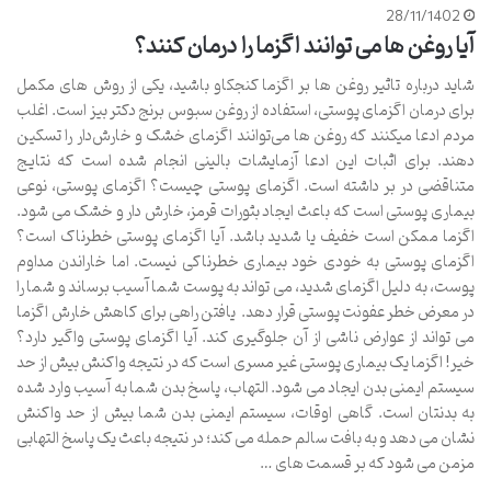
28/11/1402
آیا روغن ها می توانند اگزما را درمان کنند؟
شاید درباره تاثیر روغن ها بر اگزما کنجکاو باشید، یکی از روش های مکمل
برای درمان اگزمای پوستی، استفاده از روغن سبوس برنج دکتر بیز است. اغلب
مردم ادعا میکنند که روغن ها می‌توانند اگزمای خشک و خارش‌دار را تسکین
دهند. برای اثبات این ادعا آزمایشات بالینی انجام شده است که نتایج
متناقضی در بر داشته است. اگزمای پوستی چیست؟ اگزمای پوستی، نوعی
بیماری پوستی است که باعث ایجاد بثورات قرمز، خارش دار و خشک می شود.
اگزما ممکن است خفیف یا شدید باشد. آیا اگزمای پوستی خطرناک است؟
اگزمای پوستی به خودی خود بیماری خطرناکی نیست. اما خاراندن مداوم
پوست، به دلیل اگزمای شدید، می تواند به پوست شما آسیب برساند و شما را
در معرض خطر عفونت پوستی قرار دهد. یافتن راهی برای کاهش خارش اگزما
می تواند از عوارض ناشی از آن جلوگیری کند. آیا اگزمای پوستی واگیر دارد؟
خیر! اگزما یک بیماری پوستی غیر مسری است که در نتیجه واکنش بیش از حد
سیستم ایمنی بدن ایجاد می شود. التهاب، پاسخ بدن شما به آسیب وارد شده
به بدنتان است. گاهی اوقات، سیستم ایمنی بدن شما بیش از حد واکنش
نشان می دهد و به بافت سالم حمله می کند؛ در نتیجه باعث یک پاسخ التهابی
مزمن می شود که بر قسمت های …