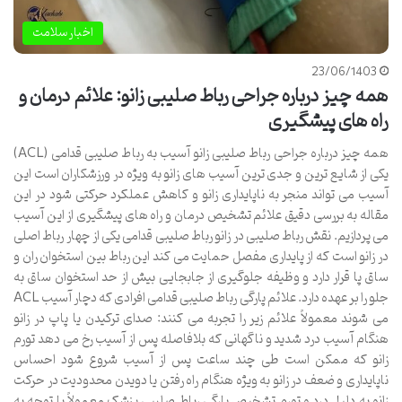
اخبار سلامت
23/06/1403
همه چیز درباره جراحی رباط صلیبی زانو: علائم درمان و
راه های پیشگیری
همه چیز درباره جراحی رباط صلیبی زانو آسیب به رباط صلیبی قدامی (ACL)
یکی از شایع ترین و جدی ترین آسیب های زانو به ویژه در ورزشکاران است این
آسیب می تواند منجر به ناپایداری زانو و کاهش عملکرد حرکتی شود در این
مقاله به بررسی دقیق علائم تشخیص درمان و راه های پیشگیری از این آسیب
می پردازیم. نقش رباط صلیبی در زانو رباط صلیبی قدامی یکی از چهار رباط اصلی
در زانو است که از پایداری مفصل حمایت می کند این رباط بین استخوان ران و
ساق پا قرار دارد و وظیفه جلوگیری از جابجایی بیش از حد استخوان ساق به
جلو را بر عهده دارد. علائم پارگی رباط صلیبی قدامی افرادی که دچار آسیب ACL
می شوند معمولاً علائم زیر را تجربه می کنند: صدای ترکیدن یا پاپ در زانو
هنگام آسیب درد شدید و ناگهانی که بلافاصله پس از آسیب رخ می دهد تورم
زانو که ممکن است طی چند ساعت پس از آسیب شروع شود احساس
ناپایداری و ضعف در زانو به ویژه هنگام راه رفتن یا دویدن محدودیت در حرکت
زانو به دلیل درد و تورم تشخیص پارگی رباط صلیبی پزشک معمولاً با توجه به