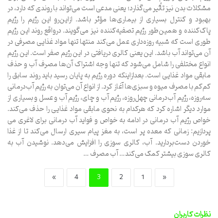
مشکلات بدن نیز تأثیر می‌گذارد؛ یعنی مدعی است می‌تواند با روندی که دارد، در
بهبود و کنترل بسیاری از بیماری‌ها مؤثر باشد. ازاین‌رو این رژیم را رژیم
پاک‌کننده و همین‌طور رژیم تصفیه‌کننده نیز می‌گویند. درواقع روند این رژیم
طوری است که شبیه روزه‌داری عمل می‌کند منتها تنها مواد غذایی مصرفی در
آن می‌تواند آب باشد. این یعنی کالری دریافتی در این رژیم صفر است. این رژیم
انواع مختلفی را شامل می‌شود که تنها وجه اشتراک آن‌ها مصرف آب و حذف
مابقی مواد غذایی است. بعدازاینکه دوره رژیم به پایان رسید باید روند سابق را
کم‌کم با مصرف میوه و سبزی‌ها آغاز کرد. از انواع آن می‌توان به رژیم آب‌درمانی
سه‌روزه، رژیم آب‌درمانی چهل‌روزه، رژیم آب و چای، رژیم آب و عسل و بسیاری از
موارد دیگر اشاره کرد که هرکدام به نحوی مابقی مواد غذایی را حذف می‌کند.
خواص رژیم آب‌ درمانی در ادامه به خواص و فواید آب درمانی برای لاغری می
پردازیم: زمانی که معده پر است، به مغز پیام سیری ارسال می‌کند تا از غذا
خوردن دست‌بردارید. آب، کالری سوزی را افزایش می‌دهد. نوشیدن آب به
کالری سوزی بیشتر کمک می‌کند… آب مصرف …
»
4
3
2
1
«
نظرات کاربران