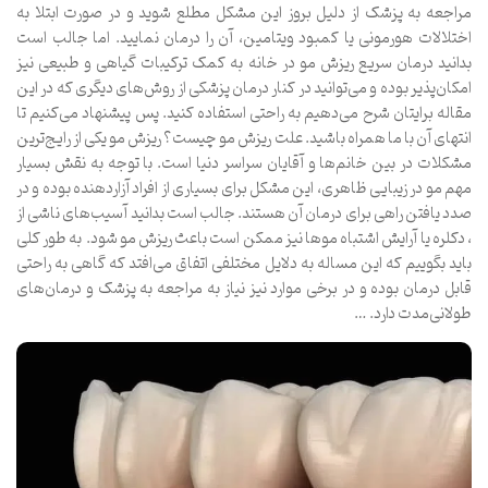
مراجعه به پزشک از دلیل بروز این مشکل مطلع شوید و در صورت ابتلا به
اختلالات هورمونی یا کمبود ویتامین، آن را درمان نمایید. اما جالب است
بدانید درمان سریع ریزش مو در خانه به کمک ترکیبات گیاهی و طبیعی نیز
امکان‌پذیر بوده و می‌توانید در کنار درمان پزشکی از روش‌های دیگری که در این
مقاله برایتان شرح می‌دهیم به راحتی استفاده کنید. پس پیشنهاد می‌کنیم تا
انتهای آن با ما همراه باشید. علت ریزش مو چیست؟ ریزش مو یکی از رایج‌ترین
مشکلات در بین خانم‌ها و آقایان سراسر دنیا است. با توجه به نقش بسیار
مهم مو در زیبایی ظاهری، این مشکل برای بسیاری از افراد آزاردهنده بوده و در
صدد یافتن راهی برای درمان آن هستند. جالب است بدانید آسیب‌های ناشی از
، دکلره یا آرایش اشتباه موها نیز ممکن است باعث ریزش مو شود. به طور کلی
باید بگوییم که این مساله به دلایل مختلفی اتفاق می‌افتد که گاهی به راحتی
قابل درمان بوده و در برخی موارد نیز نیاز به مراجعه به پزشک و درمان‌های
طولانی‌مدت دارد. …