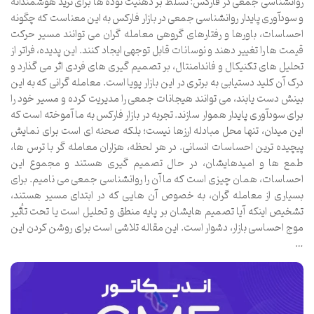
روانشناسی جمعی در فارکس: تسلط بر ذهنیت توده ها برای ترید هوشمندانه
و سودآوری پایدار روانشناسی جمعی در بازار فارکس به این معناست که چگونه
احساسات، باورها و رفتارهای گروهی معامله گران می توانند مسیر حرکت
قیمت ها را تغییر دهند و نوسانات قابل توجهی ایجاد کنند. این پدیده، فراتر از
تحلیل های تکنیکال و فاندامنتال، بر تصمیم گیری های فردی اثر می گذارد و
درک آن کلید دستیابی به برتری در این بازار پویا است. معامله گرانی که به این
بینش دست یابند، می توانند هیجانات جمعی را مدیریت کرده و مسیر خود را
برای سودآوری پایدار هموار سازند. تجربه در بازار فارکس به ما آموخته است که
این میدان، تنها محل مبادله ارزها نیست؛ بلکه صحنه ای است برای نمایش
پیچیده ترین احساسات انسانی. در هر لحظه، هزاران معامله گر با ترس ها،
طمع ها و امیدهایشان، در حال تصمیم گیری هستند و مجموع این
احساسات، همان چیزی است که ما آن را روانشناسی جمعی می نامیم. برای
بسیاری از معامله گران، به خصوص آن هایی که در ابتدای مسیر هستند،
تشخیص اینکه آیا تصمیم هایشان بر پایه منطق و تحلیل است یا تحت تأثیر
موج احساسی بازار، دشوار است. این مقاله تلاشی است برای روشن کردن این
…