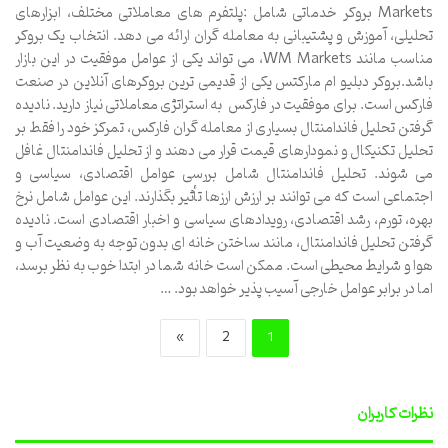
Markets بروکر خدماتی شامل :پلتفرم های معاملاتی مختلف، ابزارهای
تحلیلی، آموزش و پشتیبانی به معامله گران ارائه می دهد. انتخاب یک بروکر
مناسب مانند WM Markets، می تواند یکی از عوامل موفقیت در این بازار
باشد.بروکر دبلیو ام مارکتس یکی از قدیمی ترین بروکرهای آنلاین در صنعت
فارکس است. برای موفقیت در فارکس به استراتژی معاملاتی نیاز دارید. نادیده
گرفتن تحلیل فاندامنتال بسیاری از معامله گران فارکس، تمرکز خود را فقط بر
تحلیل تکنیکال و نمودارهای قیمت قرار می دهند و از تحلیل فاندامنتال غافل
می شوند. تحلیل فاندامنتال شامل بررسی عوامل اقتصادی، سیاسی و
اجتماعی است که می توانند بر ارزش ارزها تأثیر بگذارند. این عوامل شامل نرخ
بهره، تورم، رشد اقتصادی، رویدادهای سیاسی و اخبار اقتصادی است. نادیده
گرفتن تحلیل فاندامنتال، مانند ساختن خانه ای بدون توجه به وضعیت آب و
هوا و شرایط محیطی است. ممکن است خانه شما در ابتدا خوب به نظر برسد،
اما در برابر عوامل خارجی آسیب پذیر خواهد بود. …
»
2
1
نظرات کاربران