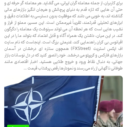
برای کاربران، از جمله معامله گران ایرانی، می گشاید. هر معامله گر حرفه ای و
حتی آن هایی که تازه قدم به دنیای پرچالش و هیجان انگیز بازارهای مالی
گذاشته اند، به خوبی می دانند که موفقیت بدون دسترسی به اطلاعات دقیق و
ابزارهای تحلیلی قدرتمند، تقریباً غیرممکن است. این مسیر، مملو از فراز و
نشیب هایی است که هر لحظه آن می تواند سرنوشت یک معامله را دگرگون
کند. در این میان، داشتن یک همراه آگاه و قابل اعتماد که بتواند ما را در این
اقیانوس بی کران راهنمایی کند، غنیمتی بزرگ است. اینجاست که نام سایت
اف ایکس استریت (FXStreet) همچون ستاره ای درخشان در آسمان
بازارهای فارکس و کریپتو می درخشد. خود را تصور کنید که در دل نوسانات بازار
جهانی، به دنبال نقاط ورود و خروج طلایی هستید. اخبار اقتصادی مانند
طوفانی ناگهانی از راه می رسند و نمودارها رقص پرشتاب قیمت …