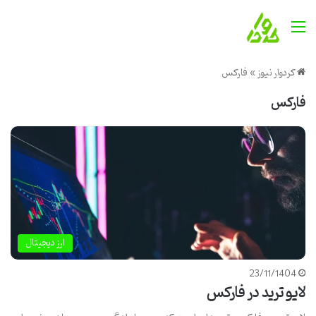
منو
کردوار نیوز
»
فارکس
فارکس
ارز دیجیتال
23/11/1404
لایو ترید در فارکس