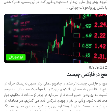
نتیجه ارزش پول ملی آن‌ها را دستخوش تغییر کند. در این مسیر، همراه شدن
با دانش روز و تحولات جهانی، …
ارز دیجیتال
15/11/1404
هج در فارکس چیست
هج در فارکس چیست؟ راهنمای جامع و عملی برای مدیریت ریسک حرفه ای
هج در فارکس به معنای باز کردن پوزیشن یا موقعیت معاملاتی معکوس
نسبت به پوزیشن اصلی است تا از سرمایه در برابر نوسانات نامطلوب بازار
محافظت شود. وقتی در دنیای پویای فارکس قدم می گذاریم، هر معامله ای
می تواند با ریسک های غیرمنتظره ای روبرو شود. در این میان، هجینگ