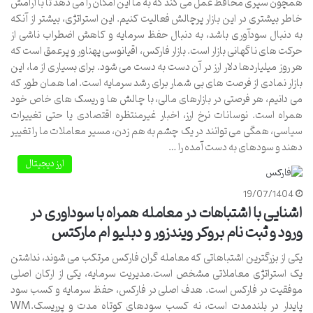
همچون سپری محافظ عمل می کند که به ما این امکان را می دهد تا با آرامش
خاطر بیشتری در این بازار پرچالش فعالیت کنیم. این استراتژی، بیشتر از آنکه
به دنبال سودآوری باشد، به دنبال حفظ سرمایه و کاهش اضطراب ناشی از
حرکت های ناگهانی بازار است. بازار فارکس، اقیانوسی پهناور و پرعمق است که
هر روز میلیاردها دلار ارز در آن دست به دست می شود. برای بسیاری از ما، این
بازار نمادی از فرصت های بی شمار برای رشد سرمایه است. اما همان طور که
می دانیم، هر فرصتی در بازارهای مالی، با چالش ها و ریسک های خاص خود
همراه است. نوسانات نرخ ارز، اخبار غیرمنتظره اقتصادی یا حتی تغییرات
سیاسی، همگی می توانند در یک چشم به هم زدن، مسیر معاملات ما را تغییر
دهند و سودهای به دست آمده را …
ارز دیجیتال
19/07/1404
اشنایی با اشتباهات در معامله همراه با سوداوری در
ورود و ثبت نام بروکر ویندزور و دبلیو ام مارکتس
یکی از بزرگترین اشتباهاتی که معامله گران فارکس مرتکب می شوند، نداشتن
یک استراتژی معاملاتی مشخص است.مدیریت سرمایه، یکی از ارکان اصلی
موفقیت در فارکس است. هدف اصلی در فارکس، حفظ سرمایه و کسب سود
پایدار در بلندمدت است، نه کسب سودهای کوتاه مدت و پرریسک.WM