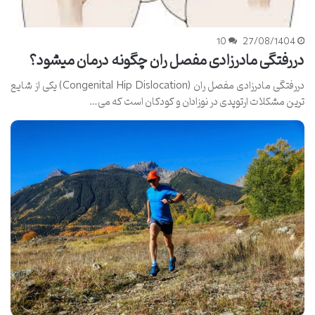
10
27/08/1404
دررفتگی مادرزادی مفصل ران چگونه درمان میشود؟
دررفتگی مادرزادی مفصل ران (Congenital Hip Dislocation) یکی از شایع
ترین مشکلات ارتوپدی در نوزادان و کودکان است که می…