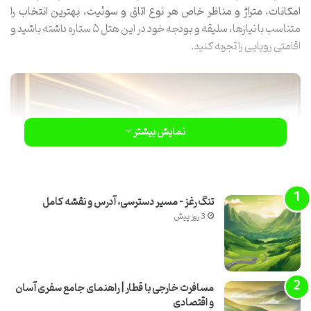
امکانات، متراژ و مناظر خاص هر نوع اتاق و سوئیت، بهترین انتخاب را
متناسب با نیازها، سلیقه و بودجه خود در این هتل ۵ ستاره داشته باشید و
اقامتی رویایی را تجربه کنید.
نمایش بیشتر
تنگ رغز – مسیر دسترسی، آدرس و نقشه کامل
3 روز پیش
چرا انتخاب نوع اتاق در هتل ریو سریلانکا
اهمیت دارد؟
مسافرت خارجی با قطار | راهنمای جامع سفری آسان
و اقتصادی
انتخاب اتاق در یک مقصد تفریحی، تنها به معنای یافتن جایی برای