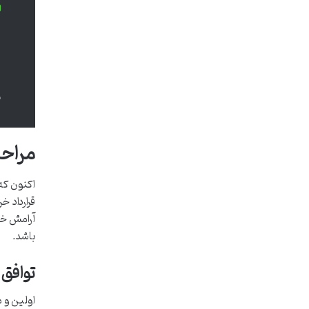
ا
ا
ب
مراحل
اکنون که
قرارداد 
آرامش خا
باشد.
توافق 
اولین و م