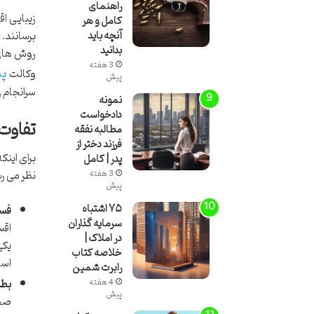
راهنمای
زیبایی اق
کامل و هر
برسانند. 
آنچه باید
بدانید
روش های 
3 هفته
پی
وکالت
پیش
سرانجام 
نمونه
دادخواست
تفاوت 
مطالبه نفقه
فرزند دختر از
برای اینک
پدر | کامل
نظر می رس
3 هفته
پیش
۷۵ اشتباه
فس
سرمایه گذاران
اقس
در املاک |
یکی
خلاصه کتاب
اسا
رابرت شمین
بطل
4 هفته
پیش
صحت