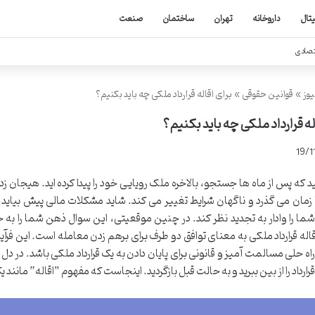
یتال
داروخانه
تهران
ساختمان
صنعت
تصادی
یوز
»
قوانین حقوقی
»
برای اقاله قرارداد ملکی چه باید بکنیم؟
له قرارداد ملکی چه باید بکنیم؟
19/1
 که پس از ماه ها جستجو، بالاخره ملک رویایی خود را پیدا کرده اید. هیجان زده
ا زمان می گذرد و ناگهان شرایط تغییر می کند. شاید مشکلات مالی پیش بیاید
 را وادار به تجدید نظر کند. در چنین موقعیتی، این سوال ذهن شما را به
اله قرارداد ملکی به معنای توافق دو طرف برای برهم زدن معامله است. این فرآی
راه حلی مسالمت آمیز و قانونی برای پایان دادن به یک قرارداد ملکی باشد. در دل
رارداد را از بین ببرید و به حالت قبل بازگردید. اینجاست که مفهوم “اقاله” مانن