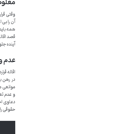
معلوم 
وقتی قرار
آن را بی 
همه باید 
قصد اقال
آینده جلو
عدم وج
اقاله قرا
در رهن ب
موانعی می
و عدم تع
دعاوی اح
حقوقی را 