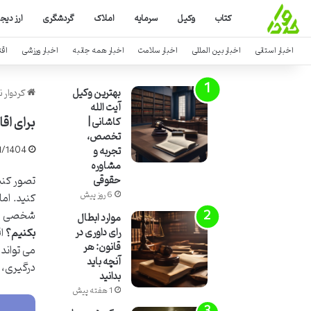
کتاب
وکیل
سرمایه
املاک
گردشگری
ارز دیج
اخبار استانی
اخبار بین المللی
اخبار سلامت
اخبار همه جانبه
اخبار ورزشی
اق
بهترین وکیل
کردوار ن
آیت الله
برای اقا
کاشانی |
تخصص،
تجربه و
1/1404
مشاوره
تصور کنید
حقوقی
6 روز پیش
کنید. ام
شخصی شما
موارد ابطال
بکنیم؟
اق
رای داوری در
قانون: هر
می تواند 
آنچه باید
درگیری، ق
بدانید
1 هفته پیش