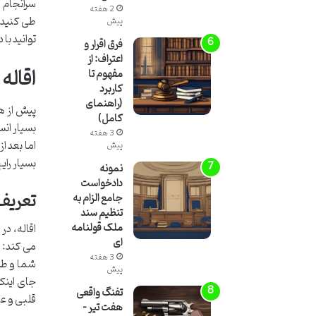
سرانجام م
2 هفته
طی کنید 
پیش
توانید با
فرق اقرار و
اعتراف: از
اقاله
مفهوم تا
کاربرد
(راهنمای
پیش از هر
کامل)
بسیار انس
3 هفته
اما بعد ا
پیش
بسیار رای
نمونه
دادخواست
تعریف 
جامع الزام به
تنظیم سند
ملک قولنامه
ای
می کند: “
3 هفته
شما و طرف
پیش
جای اینکه
تفنگ واقعی
قلبی و عم
هفت تیر –