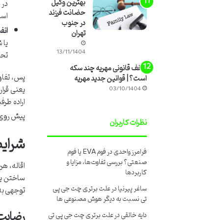
بهترین وکیل
در 
حضانت فرزند
اس
در جنوب
انف
تهران
یا 
13/11/1404
تحو
سقف قانونی مهریه چند سکه
پس، تفاوت
است؟ | قوانین جدید مهریه
یعنی قرار
03/10/1404
اراده طرف
پیش روی 
نظرات کاربران
شرایط
فرامرز واحدی
در
فوم EVA یا فوم
صنعتی؟ بررسی تفاوت‌ها، مزایا و
اقاله، هر
کاربردها
ساختن یک 
ساغر پیرنیا
در
علت برتری چت جی پی
توجهی به 
تی نسبت به دیگر هوش مصنوعی ها
رضایت 
دایه خالقی
در
علت برتری چت جی پی تی