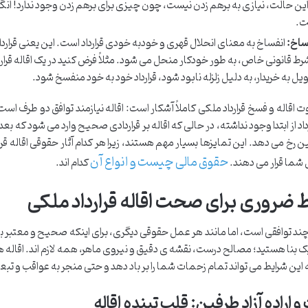
این حالت، نیازی به برهم زدن نیست، چون چیزی برای برهم زدن وجود ندارد! انگ
ت.
ساخ:
انفساخ به معنای انحلال قهری و خودبه خودی قرارداد است. این یعنی قرارداد
شرط قانونی خاص، به طور خودکار منحل می شود. مثلاً فرض کنید در یک اقاله قرارد
یل به خریدار، به دلیل زلزله نابود شود، قرارداد خود به خود منفسخ شود.
 اقاله و فسخ قرارداد ملکی کاملاً آشکار است: اقاله نیازمند توافق دو طرف ا
داد از ابتدا وجود نداشته، در حالی که اقاله بر قراردادی صحیح وارد می شود که بع
ین رخ می دهد. این تمایزها بسیار مهم هستند، زیرا هر کدام آثار حقوقی اقاله قر
حقوق مالی چیست و انواع آن
شما قرار می دهند.
کدام اند.
 ضروری برای صحت اقاله قرارداد ملکی
چند توافقی است، اما مانند هر عمل حقوقی دیگری، برای اینکه صحیح و معتبر ب
بنا هستید؛ مصالح درست، نقشه ی دقیق و نیروی ماهر، همه لازم اند. اقاله هم ب
این شرایط می تواند تمام زحمات شما را بر باد دهد و حتی منجر به عواقب و تبعا
و اراده آزاد طرفین: قلب تپنده اقاله