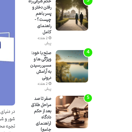
حکم شرعی راه
رفتن دختر و
پسر باهم
چیست؟ –
راهنمای
کامل
2 هفته
پیش
صلح با خود:
ویژگی ها و
مسیر رسیدن
به آرامش
درونی
2 هفته
پیش
صفر تا صد
مراحل طلاق
بعد از حکم
در دنیای 
دادگاه
شور و شوق
(راهنمای
تجربه محو
جامع)