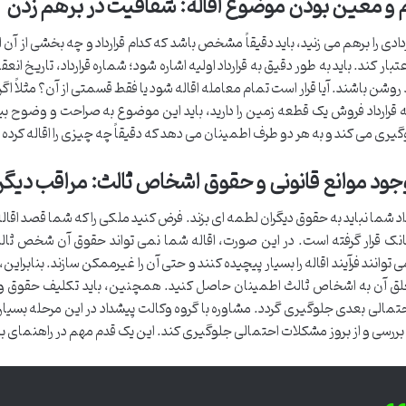
و معین بودن موضوع اقاله: شفافیت در برهم زدن
دادی را برهم می زنید، باید دقیقاً مشخص باشد که کدام قرارداد و چه بخشی از آن 
اعتبار کند. باید به طور دقیق به قرارداد اولیه اشاره شود؛ شماره قرارداد، تاریخ
روشن باشند. آیا قرار است تمام معامله اقاله شود یا فقط قسمتی از آن؟ مثلاً 
ه قرارداد فروش یک قطعه زمین را دارید، باید این موضوع به صراحت و وضوح بی
گیری می کند و به هر دو طرف اطمینان می دهد که دقیقاً چه چیزی را اقاله کرده ا
ود موانع قانونی و حقوق اشخاص ثالث: مراقب دیگر
رداد شما نباید به حقوق دیگران لطمه ای بزند. فرض کنید ملکی را که شما قصد اقاله ق
انک قرار گرفته است. در این صورت، اقاله شما نمی تواند حقوق آن شخص ثالث (
 توانند فرآیند اقاله را بسیار پیچیده کنند و حتی آن را غیرممکن سازند. بنابرای
لق آن به اشخاص ثالث اطمینان حاصل کنید. همچنین، باید تکلیف حقوق و
تمالی بعدی جلوگیری گردد. مشاوره با گروه وکالت پیشداد در این مرحله بسیار
بررسی و از بروز مشکلات احتمالی جلوگیری کند. این یک قدم مهم در راهنمای بر