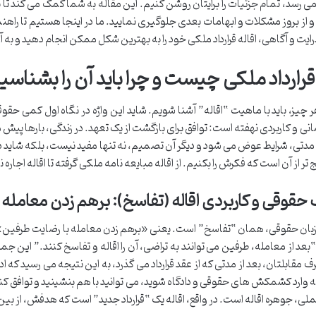
ی رسد، تمام جزئیات را برایتان روشن کنیم. این مقاله به شما کمک می کند تا 
و از بروز مشکلات و ابهامات بعدی جلوگیری نمایید. ما در اینجا هستیم تا را
 درایت و آگاهی، اقاله قرارداد ملکی خود را به بهترین شکل ممکن انجام دهید و به 
 قرارداد ملکی چیست و چرا باید آن را بشناسی
 چیز، باید با ماهیت “اقاله” آشنا شویم. شاید این واژه در نگاه اول کمی حق
انی و کاربردی نهفته است: توافق برای بازگشت از یک تعهد. در زندگی، بارها پیش
ز مدتی، شرایط عوض می شود و دیگر آن تصمیم، نه تنها مفید نیست، بلکه شاید د
ج تر از آن است که فکرش را بکنیم. از اقاله مبایعه نامه ملکی گرفته تا اقاله اجاره 
حقوقی و کاربردی اقاله (تفاسخ): برهم زدن معامله 
بعد از معامله، طرفین می توانند به تراضی، آن را اقاله و تفاسخ کنند.” این جمله 
 مقابلتان، بعد از مدتی که از عقد قرارداد می گذرد، به این نتیجه می رسید که 
 وارد کشمکش های حقوقی و دادگاه شوید، می توانید با هم بنشینید و توافق کنید ک
لی، جوهره اقاله است. در واقع، اقاله یک “قرارداد جدید” است که هدفش، از بین 