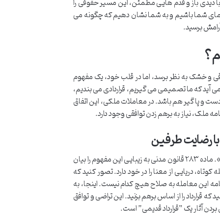
با دیدی باز و قدم هایی مطمئن، این مسیر حقوقی را
هنمای شما باشیم و به شما نشان دهیم که چگونه می
آرامش برسید.
م؟
وقی و خشک به نظر برسد، اما در قلب خود، یک مفهوم
 می آید که ما تصمیمی می گیریم، قراردادی می بندیم،
ست و پا گیر هم باشد. در معاملات ملکی، این اتفاق
نامه ملک، نیاز به برهم زدن توافقی وجود دارد.
با رضایت طرفین
اقاله، در زبان حقوقی، همان “تفاسخ” است. یعنی «برهم زدن معامله با رضایت طرفین». ماده ۲۸۳ قانون مدنی به زیبایی این مفهوم را بیان
کوتاه، دریایی از معنا را در خود دارد. تصور کنید که
ادامه این معامله به صلاح هیچ کدام نیست. اینجا، به
ه قرارداد را از اساس برهم بزنید. این تراضی و توافق
بردن آثار یک “قرارداد قدیمی” است.