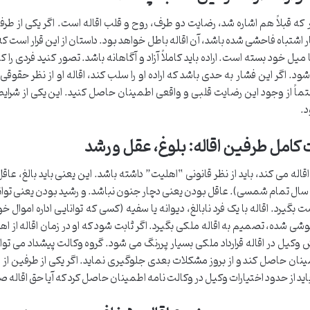
ه قبلاً هم اشاره شد، رضایت دو طرف، روح و قلب اقاله است. اگر یکی از طرفین 
ر اشتباه فاحشی شده باشد، آن اقاله باطل خواهد بود. داستان از این قرار است
با میل خود بسته است. اراده باید کاملاً آزاد و آگاهانه باشد. تصور کنید فردی 
د. اگر این فشار به حدی باشد که اراده او را سلب کند، اقاله او از نظر حقوقی ب
اً از وجود این رضایت قلبی و واقعی اطمینان حاصل کنید. این یکی از شرایط قا
د.
کامل طرفین اقاله: بلوغ، عقل و رشد
اله می کند، باید از نظر قانونی “اهلیت” داشته باشد. این یعنی باید بالغ، عا
اشد (۱۸ سال تمام شمسی). عاقل بودن یعنی دچار جنون نباشد. و رشید بودن یعنی توا
 بگیرد. اقاله با یک فرد نابالغ، دیوانه یا سفیه (کسی که توانایی اداره اموال 
وشی شده، تصمیم به اقاله ملکی بگیرد. اگر ثابت شود که او در زمان اقاله از اه
ش وکیل در اقاله قرارداد ملکی بسیار پررنگ می شود. گروه وکالت پیشداد می
ینان حاصل کند و از بروز مشکلات بعدی جلوگیری نماید. اگر یکی از طرفین از طر
اید از حدود اختیارات وکیل در وکالت نامه اطمینان حاصل کرد که آیا حق اقاله صرا