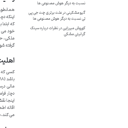
نسبت به دیگر هوش مصنوعی ها
همانطور ک
گیو مشکینی
در
علت برتری چت جی پی
اینکه دچا
تی نسبت به دیگر هوش مصنوعی ها
که ابتدا 
کوروش میرزایی
در
نظرات درباره سینک
خود می شو
گرانیتی مشکی
ملکی، حتم
گرفته شو
اهلیت 
کسی که اق
ب
مالی درست
دچار فرام
اینجا نق
اقاله اطم
می کند، ب