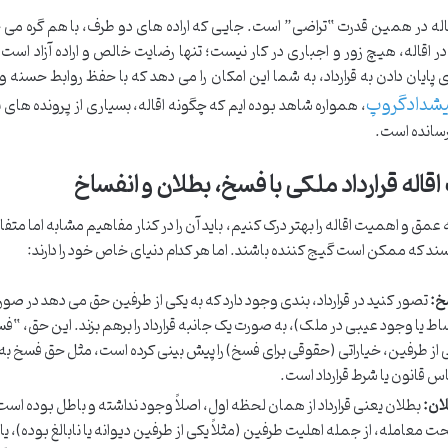
اله در همین قدرت “تراضی” است. جایی که اراده های دو طرف، با هم گره می خو
در اقاله، هیچ زور و اجباری در کار نیست؛ تنها رضایت خالص و اراده آزاد اس
پایان دادن به قرارداد، به شما این امکان را می دهد که با حفظ روابط حسنه 
شدادگروپ
، همواره شاهد بوده ایم که چگونه اقاله، بسیاری از پرونده های
رسانده است.
اقاله قرارداد ملکی با فسخ، بطلان و انفساخ
ه عمق و اهمیت اقاله را بهتر درک کنیم، باید آن را در کنار مفاهیم مشابه اما متف
ند که ممکن است گیج کننده باشند. اما هر کدام دنیای خاص خود را دارند:
خ:
تصور کنید در قرارداد، بندی وجود دارد که به یکی از طرفین حق می دهد در ص
اط یا وجود عیبی در ملک)، به صورت یک جانبه قرارداد را برهم بزند. این حق، “فس
 از طرفین، خیاراتی (حقوقی برای فسخ) را پیش بینی کرده است، مثل حق فسخ ب
س قانون یا شرط قرارداد است.
ان:
بطلان یعنی قرارداد از همان لحظه اول، اصلاً وجود نداشته و باطل بوده است.
 معامله، از جمله اهلیت طرفین (مثلاً یکی از طرفین دیوانه یا نابالغ بوده)، ی