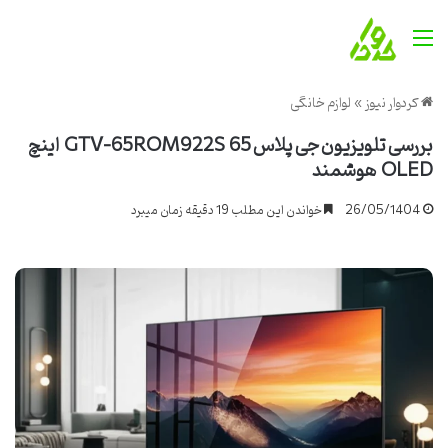
منو
کردوار نیوز
»
لوازم خانگی
بررسی تلویزیون جی پلاس GTV-65RQM922S 65 اینچ
QLED هوشمند
26/05/1404
خواندن این مطلب 19 دقیقه زمان میبرد