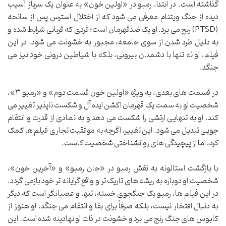
گذاشته است. در ابتدا، رمبو در «اولین خون» به عنوان یک سرباز آسیب
دیده از جنگ ویتنام معرفی می شود که از اختلال استرس پس از سانحه
(PTSD) رنج می برد. او یک ضدقهرمان است؛ فردی که قربانی شرایط شده و
به دلیل طرد شدن از سوی جامعه، مجبور به خشونت می شود. در این
فیلم، او نه تنها با دشمنان بیرونی، بلکه با شیاطین درونی خود نیز می
جنگد.
در قسمت های بعدی، به ویژه «اولین خون قسمت دوم» و «رمبو ۳»،
شخصیت او به سمت یک قهرمان اکشن ایده آل و شکست ناپذیر تغییر می
کند. او به تنهایی ارتشی را شکست می دهد و به نمادی از قدرت و انتقام
جویی تبدیل می شود. این تغییر، اگرچه به موفقیت تجاری فیلم ها کمک
کرد، اما از پیچیدگی های روانشناختی شخصیت کاست.
با بازگشت استالونه به نقش رمبو در «جان رمبو» و «آخرین خون»،
شخصیت او دوباره به ریشه های تاریک تر و واقع گرایانه تر خود بازمی گردد.
در این فیلم ها، رمبو یک جنگجوی خسته، تنها و عصیانگر است که دیگر
به دنبال افتخار نیست، بلکه صرفاً برای بقا و انتقام می جنگد. او هنوز از
کابوس های جنگ رنج می برد و خشونت در ذات او نهادینه شده است. این