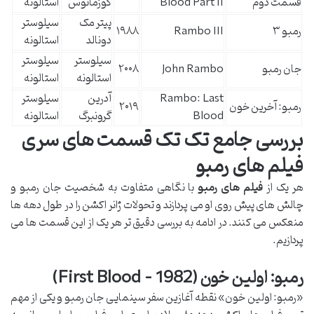
قسمت دوم
Blood Part II
کوزماتوس
استالونه
پیتر مک
سیلوستر
رمبو ۳
Rambo III
۱۹۸۸
دونالد
استالونه
سیلوستر
سیلوستر
جان رمبو
John Rambo
۲۰۰۸
استالونه
استالونه
Rambo: Last
آدرین
سیلوستر
رمبو: آخرین خون
۲۰۱۹
Blood
گرونبرگ
استالونه
بررسی جامع تک تک قسمت های سری
فیلم های رمبو
هر یک از
فیلم های رمبو
با نگاهی متفاوت به شخصیت جان رمبو و
چالش های پیش روی او می پردازند و تحولات ژانر اکشن را در طول دهه ها
منعکس می کنند. در ادامه به بررسی دقیق تر هر یک از این قسمت ها می
پردازیم.
رمبو: اولین خون (First Blood – 1982)
«رمبو: اولین خون» نقطه آغازین سفر سینمایی جان رمبو و یکی از مهم