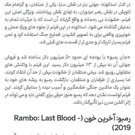
در کنار استالونه، جولی بنز در نقش سارا، یکی از مبلغان، و گراهام مک
تاویش در نقش رهبر مزدوران، به ایفای نقش پرداختند. ویژگی اصلی این
فیلم، خشونت بی رحمانه و واقع گرایانه آن است که با جزئیات تمام به
نمایش گذاشته می شود. استالونه در این فیلم از جلوه های ویژه عملی و
خونریزی واقعی برای به تصویر کشیدن فجایع جنگ استفاده کرد و لحن
فیلم بسیار تاریک تر و جدی تر از قسمت های قبلی شد.
«جان رمبو» با بودجه ای حدود ۵۰ میلیون دلار ساخته شد و فروش
جهانی آن به بیش از ۱۱۳ میلیون دلار رسید. این فیلم با واکنش های
متفاوتی روبرو شد. برخی منتقدان از خشونت بیش از حد آن انتقاد کردند،
اما بسیاری از طرفداران و منتقدان، بازگشت رمبو به ریشه های خود به
عنوان یک ماشین جنگی خشمگین و آسیب دیده را ستایش کردند. این
فیلم توانست نشان دهد که رمبو هنوز حرفی برای گفتن دارد و می تواند در
ژانر اکشن مدرن نیز تأثیرگذار باشد.
رمبو: آخرین خون (Rambo: Last Blood –
2019)