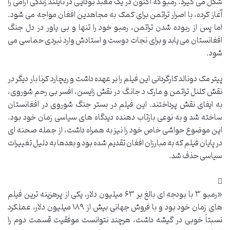
شکل می گیرد. رمبو که اکنون در یک معبد بودایی در تایلند زندگی آرامی را
آغاز کرده، با اصرار تراتمن برای کمک به مجاهدین افغان مواجه می شود.
اما پس از ربوده شدن تراتمن، رمبو خود را تنها و بی یاور در دل جنگ
افغانستان می یابد و برای نجات دوست و استادش وارد نبردی حماسی می
شود.
پیتر مک دونالد کارگردانی این فیلم را بر عهده داشت و ریچارد کرنا بار دیگر در
نقش کلنل تراتمن و مارک د جانگ در نقش زایسن، افسر بی رحم شوروی،
به ایفای نقش پرداختند. این فیلم در بستر جنگ شوروی در افغانستان
ساخته شد و به نوعی بازتاب دهنده دیدگاه های سیاسی زمان خود بود.
این موضوع حواشی خاص خود را نیز به همراه داشت، از جمله صحنه ای
در پایان فیلم که به مبارزان افغان تقدیم شده بود و بعدها به دلیل تغییرات
سیاسی حذف شد.
«رمبو ۳ با بودجه ای بالغ بر ۶۳ میلیون دلار، یکی از پرهزینه ترین فیلم
های زمان خود بود و با فروش جهانی بیش از ۱۸۹ میلیون دلار، عملکرد
نسبتاً خوبی در گیشه داشت، هرچند نتوانست موفقیت قسمت دوم را