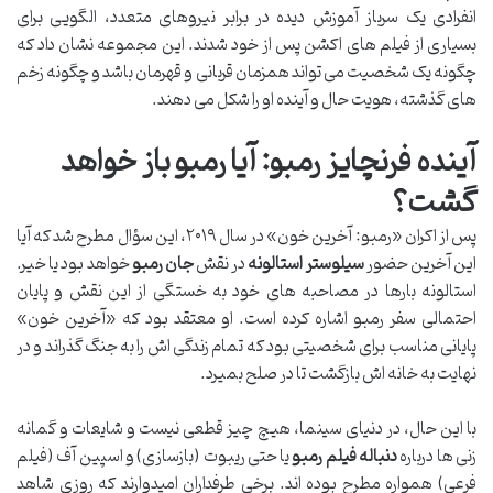
انفرادی یک سرباز آموزش دیده در برابر نیروهای متعدد، الگویی برای
بسیاری از فیلم های اکشن پس از خود شدند. این مجموعه نشان داد که
چگونه یک شخصیت می تواند همزمان قربانی و قهرمان باشد و چگونه زخم
های گذشته، هویت حال و آینده او را شکل می دهند.
آینده فرنچایز رمبو: آیا رمبو باز خواهد
گشت؟
پس از اکران «رمبو: آخرین خون» در سال ۲۰۱۹، این سؤال مطرح شد که آیا
این آخرین حضور
سیلوستر استالونه
در نقش
جان رمبو
خواهد بود یا خیر.
استالونه بارها در مصاحبه های خود به خستگی از این نقش و پایان
احتمالی سفر رمبو اشاره کرده است. او معتقد بود که «آخرین خون»
پایانی مناسب برای شخصیتی بود که تمام زندگی اش را به جنگ گذراند و در
نهایت به خانه اش بازگشت تا در صلح بمیرد.
با این حال، در دنیای سینما، هیچ چیز قطعی نیست و شایعات و گمانه
زنی ها درباره
دنباله فیلم رمبو
یا حتی ریبوت (بازسازی) و اسپین آف (فیلم
فرعی) همواره مطرح بوده اند. برخی طرفداران امیدوارند که روزی شاهد