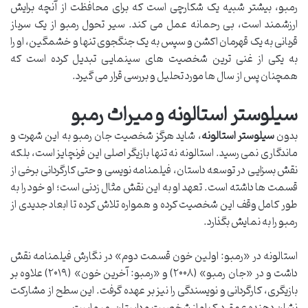
رمبو، بیشتر شبیه یک شکارچی است که برای محافظت از آنچه برایش
ارزشمند است، بی رحمانه عمل می کند. سیر تحول رمبو از یک سرباز
قربانی به یک قهرمان اکشن و سپس به یک جنگجوی تنها و خشمگین، او را
به یکی از غنی ترین شخصیت های سینمایی تبدیل کرده است که
همچنان پس از سال ها مورد تحلیل و بررسی قرار می گیرد.
سیلوستر استالونه و میراث رمبو
بدون
سیلوستر استالونه
، شاید هرگز شخصیت جان رمبو به این شهرت و
ماندگاری نمی رسید. استالونه نه تنها بازیگر اصلی این فرنچایز است، بلکه
نقش بسزایی در توسعه داستان، فیلمنامه نویسی و حتی کارگردانی برخی از
قسمت ها داشته است. تعهد او به این نقش مثال زدنی است؛ او خود را به
طور کامل وقف این شخصیت کرده و همواره تلاش کرده تا ابعاد جدیدی از
رمبو را به نمایش بگذارد.
استالونه در «رمبو: اولین خون قسمت دوم» در نگارش فیلمنامه نقش
داشت و در «جان رمبو» (۲۰۰۸) و «رمبو: آخرین خون» (۲۰۱۹) علاوه بر
بازیگری، کارگردانی و نویسندگی را نیز بر عهده گرفت. این سطح از مشارکت
نشان دهنده عمق درک او از شخصیت و داستان رمبو است.