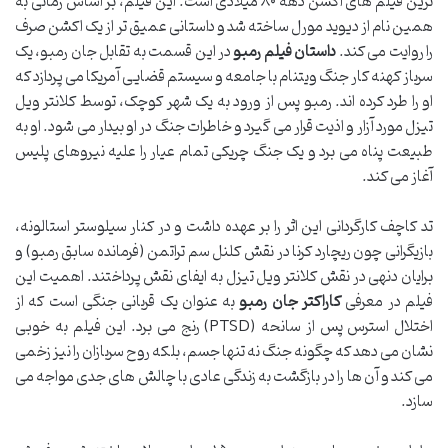
ترین فیلم های اکشن دهه ۸۰ میلادی است. این فیلم، بر اساس رمانی به
همین نام از دیوید مورل ساخته شد و داستانی عمیق تر از یک اکشن صرف
را روایت می کند.
داستان فیلم رمبو
در این قسمت به تقابل جان رمبو، یک
سرباز کهنه کار جنگ ویتنام با جامعه و سیستم قضایی آمریکا می پردازد که
او را طرد کرده اند. رمبو پس از ورود به یک شهر کوچک، توسط کلانتر ویل
تیزل مورد آزار و اذیت قرار می گیرد و خاطرات جنگ در او بیدار می شود. او به
طبیعت پناه می برد و یک جنگ چریکی تمام عیار را علیه نیروهای پلیس
آغاز می کند.
تد کاچف کارگردانی این اثر را بر عهده داشت و در کنار سیلوستر استالونه،
بازیگرانی چون ریچارد کرنا در نقش کلنل سم تراتمن (فرمانده سابق رمبو) و
برایان دنهی در نقش کلانتر ویل تیزل به ایفای نقش پرداختند. اهمیت این
فیلم در معرفی
کاراکتر جان رمبو
به عنوان یک قربانی جنگی است که از
اختلال استرس پس از سانحه (PTSD) رنج می برد. این فیلم به خوبی
نشان می دهد که چگونه جنگ نه تنها جسم، بلکه روح سربازان را نیز زخمی
می کند و آن ها را در بازگشت به زندگی عادی با چالش های جدی مواجه می
سازد.