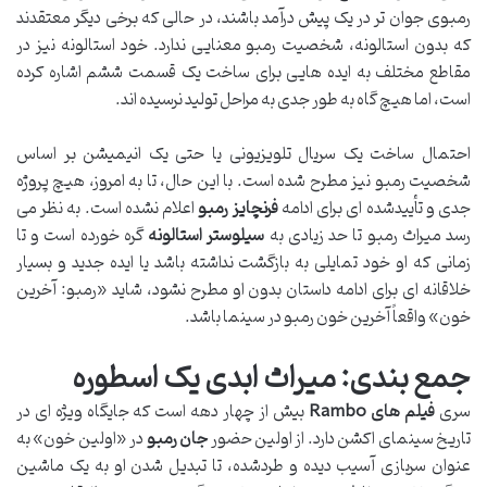
رمبوی جوان تر در یک پیش درآمد باشند، در حالی که برخی دیگر معتقدند
که بدون استالونه، شخصیت رمبو معنایی ندارد. خود استالونه نیز در
مقاطع مختلف به ایده هایی برای ساخت یک قسمت ششم اشاره کرده
است، اما هیچ گاه به طور جدی به مراحل تولید نرسیده اند.
احتمال ساخت یک سریال تلویزیونی یا حتی یک انیمیشن بر اساس
شخصیت رمبو نیز مطرح شده است. با این حال، تا به امروز، هیچ پروژه
جدی و تأییدشده ای برای ادامه
فرنچایز رمبو
اعلام نشده است. به نظر می
رسد میراث رمبو تا حد زیادی به
سیلوستر استالونه
گره خورده است و تا
زمانی که او خود تمایلی به بازگشت نداشته باشد یا ایده جدید و بسیار
خلاقانه ای برای ادامه داستان بدون او مطرح نشود، شاید «رمبو: آخرین
خون» واقعاً آخرین خون رمبو در سینما باشد.
جمع بندی: میراث ابدی یک اسطوره
سری
فیلم های Rambo
بیش از چهار دهه است که جایگاه ویژه ای در
تاریخ سینمای اکشن دارد. از اولین حضور
جان رمبو
در «اولین خون» به
عنوان سربازی آسیب دیده و طردشده، تا تبدیل شدن او به یک ماشین