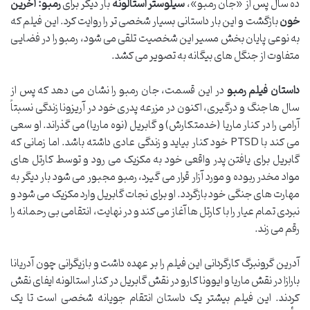
ده سال پس از «جان رمبو»،
سیلوستر استالونه
بار دیگر برای
رمبو: آخرین
خون
بازگشت و این بار داستانی بسیار شخصی تر را روایت کرد. این فیلم که
به نوعی پایان بخش مسیر این شخصیت تلقی می شود، رمبو را در فضایی
متفاوت از جنگل های بیگانه به تصویر می کشد.
داستان فیلم رمبو
در این قسمت، جان رمبو را نشان می دهد که پس از
سال ها جنگ و درگیری، اکنون در مزرعه پدری خود در آریزونا زندگی نسبتاً
آرامی را در کنار ماریا (خدمتکارش) و گابریل (نوه ماریا) می گذراند. او سعی
می کند با PTSD خود کنار بیاید و زندگی عادی داشته باشد. اما زمانی که
گابریل برای یافتن پدر واقعی خود به مکزیک می رود و توسط کارتل های
مواد مخدر ربوده و مورد آزار قرار می گیرد، رمبو مجبور می شود بار دیگر به
مهارت های جنگی خود بازگردد. او برای نجات گابریل وارد مکزیک می شود و
نبردی تمام عیار را با کارتل ها آغاز می کند و در نهایت، انتقامی بی رحمانه را
رقم می زند.
آدرین گرونبرگ کارگردانی این فیلم را بر عهده داشت و بازیگرانی چون آدریانا
بارازا در نقش ماریا و ایوونا کارو در نقش گابریل در کنار استالونه ایفای نقش
کردند. این فیلم بیشتر یک داستان انتقام جویانه شخصی است تا یک