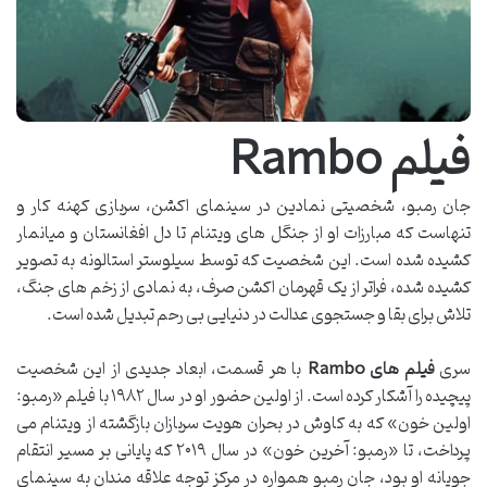
فیلم Rambo
جان رمبو، شخصیتی نمادین در سینمای اکشن، سربازی کهنه کار و
تنهاست که مبارزات او از جنگل های ویتنام تا دل افغانستان و میانمار
کشیده شده است. این شخصیت که توسط سیلوستر استالونه به تصویر
کشیده شده، فراتر از یک قهرمان اکشن صرف، به نمادی از زخم های جنگ،
تلاش برای بقا و جستجوی عدالت در دنیایی بی رحم تبدیل شده است.
سری
فیلم های Rambo
با هر قسمت، ابعاد جدیدی از این شخصیت
پیچیده را آشکار کرده است. از اولین حضور او در سال ۱۹۸۲ با فیلم «رمبو:
اولین خون» که به کاوش در بحران هویت سربازان بازگشته از ویتنام می
پرداخت، تا «رمبو: آخرین خون» در سال ۲۰۱۹ که پایانی بر مسیر انتقام
جویانه او بود، جان رمبو همواره در مرکز توجه علاقه مندان به سینمای