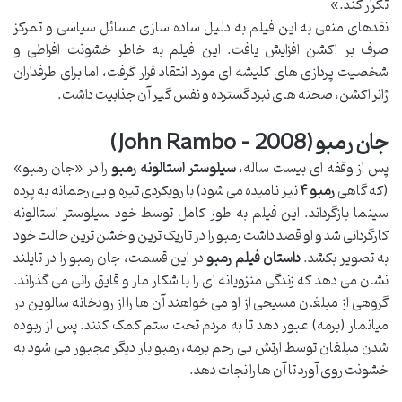
تکرار کند.»
نقدهای منفی به این فیلم به دلیل ساده سازی مسائل سیاسی و تمرکز
صرف بر اکشن افزایش یافت. این فیلم به خاطر خشونت افراطی و
شخصیت پردازی های کلیشه ای مورد انتقاد قرار گرفت، اما برای طرفداران
ژانر اکشن، صحنه های نبرد گسترده و نفس گیر آن جذابیت داشت.
جان رمبو (John Rambo – 2008)
پس از وقفه ای بیست ساله،
سیلوستر استالونه رمبو
را در «جان رمبو»
(که گاهی
رمبو ۴
نیز نامیده می شود) با رویکردی تیره و بی رحمانه به پرده
سینما بازگرداند. این فیلم به طور کامل توسط خود سیلوستر استالونه
کارگردانی شد و او قصد داشت رمبو را در تاریک ترین و خشن ترین حالت خود
به تصویر بکشد.
داستان فیلم رمبو
در این قسمت، جان رمبو را در تایلند
نشان می دهد که زندگی منزویانه ای را با شکار مار و قایق رانی می گذراند.
گروهی از مبلغان مسیحی از او می خواهند آن ها را از رودخانه سالوین در
میانمار (برمه) عبور دهد تا به مردم تحت ستم کمک کنند. پس از ربوده
شدن مبلغان توسط ارتش بی رحم برمه، رمبو بار دیگر مجبور می شود به
خشونت روی آورد تا آن ها را نجات دهد.