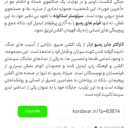
جنگی شکست ناپذیر و در نهایت، یک جنگجوی خسته و انتقام جو در
«آخرین خون»، این شخصیت همواره نمادی از مبارزه، بقا و جستجوی
صلح درونی بوده است.
سیلوستر استالونه
با تعهد بی نظیر خود به این
نقش، نه تنها
فیلم های رمبو
را به آثاری پرطرفدار تبدیل کرد، بلکه عمق و
پیچیدگی های انسانی را به یک قهرمان اکشن تزریق نمود.
کاراکتر جان رمبو
فراتر از یک اکشن هیرو، بازتابی از آسیب های جنگ،
نادیده گرفته شدن کهنه سربازان و تقابل فرد با جامعه است. این مجموعه،
با وجود تمامی نقدها و تحسین ها، به یکی از نمادهای ماندگار سینمای
اکشن و فرهنگ پاپ تبدیل شده و همچنان الهام بخش بسیاری از
فیلمسازان و نویسندگان است. میراث رمبو، نه تنها در صحنه های اکشن
پرهیجان، بلکه در پرداختن به مضامین عمیق تر انسانی و روانشناختی
نهفته است و به این ترتیب، جایگاه خود را به عنوان یکی از اساطیر ابدی
سینما تثبیت کرده است.
Copy URL