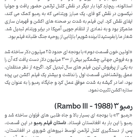
استالونه، ریچارد کرنا بار دیگر در نقش کلنل تراتمن حضور یافت و جولیا
نیکسون در نقش کو فای، یک مبارز ویتنامی که به رمبو کمک می کند،
ایفای نقش کرد. این فیلم به شدت بر صحنه های اکشن و قهرمان سازی
متمرکز بود و به نمادی از انتقام جویی آمریکا در برابر ویتنام تبدیل شد.
شعار ما را بفرستید تا برنده شویم! بازتابی از روحیه جنگ طلبانه فیلم بود.
«اولین خون قسمت دوم» با بودجه ای حدود ۲۵ میلیون دلار ساخته شد
و به فروش جهانی چشمگیر بیش از ۳۰۰ میلیون دلار دست یافت که آن را
به یکی از پرفروش ترین فیلم های سال تبدیل کرد. اگرچه از نظر منتقدان،
عمق روانشناختی قسمت اول را نداشت و بیشتر یک فیلم اکشن بی پرده
بود، اما در گیشه به شدت موفق عمل کرد و جایگاه رمبو را به عنوان یک
ستاره اکشن تثبیت نمود.
رمبو ۳ (Rambo III – 1988)
«رمبو ۳» با بودجه ای بسیار بالا و جاه طلبی های فراوان ساخته شد و
رمبو را این بار به افغانستان فرستاد.
داستان فیلم رمبو
در این قسمت،
پس از دستگیری کلنل تراتمن توسط نیروهای شوروی در افغانستان،