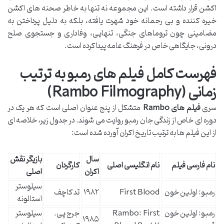
اکشن قرار داشته است. این مجموعه نه تنها به خاطر صحنه های اکشن
خیره کننده و بی رحمانه خود شهرت یافته، بلکه به دلیل پرداختن به
مضامینی چون تروماهای جنگی، تنهایی، وفاداری و جستجوی صلح
درونی، جایگاهی خاص در فرهنگ عامه پیدا کرده است.
فهرست کامل فیلم های رمبو به ترتیب
زمانی (Rambo Filmography)
سری
فیلم های Rambo
متشکل از پنج عنوان اصلی است که هر یک در
دوره ای خاص از زندگی جان رمبو روایت می شوند. در جدول زیر، خلاصه ای
از این فیلم ها به ترتیب تاریخ اکران آورده شده است:
سال
بازیگر نقش
نام فارسی فیلم
نام انگلیسی اصلی
کارگردان
اکران
اصلی
سیلوستر
رمبو: اولین خون
First Blood
۱۹۸۲
تد کاچف
استالونه
رمبو: اولین خون
Rambo: First
جرج پی.
سیلوستر
۱۹۸۵