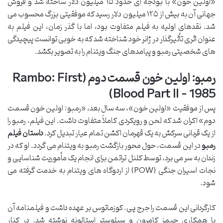
«اولین خون» با بودجه ای حدود ۱۵ میلیون دلار ساخته شد و فروش
جهانی آن به بیش از ۱۲۵ میلیون دلار رسید که موفقیتی بزرگ محسوب می
شد. نقدهای اولیه به فیلم متفاوت بود، اما با گذر زمان، این فیلم به
عنوان اثری تأثیرگذار در ژانر خود شناخته شد که به خوبی توانست پیچیدگی
های شخصیتی رمبو و پیامدهای جنگ ویتنام را به تصویر بکشد.
رمبو: اولین خون قسمت دوم (Rambo: First
Blood Part II – 1985)
پس از موفقیت «اولین خون»، سه سال بعد، «رمبو: اولین خون قسمت
دوم» اکران شد که لحن و رویکردی کاملاً متفاوت داشت. این فیلم، رمبو را
از یک قربانی سرکش به یک قهرمان اکشن تمام عیار تبدیل کرد.
داستان فیلم
رمبو
در این قسمت، حول محور بازگشت رمبو به ویتنام می گردد. او که در
زندان به سر می برد، توسط کلنل تراتمن برای انجام یک مأموریت شناسایی و
نجات اسیران جنگی (POW) از اردوگاه های ویتنام به خدمت گرفته می
شود.
کارگردانی این قسمت را جرج پی. کوزماتوس بر عهده داشت و فیلمنامه آن
با همکاری جیمز کامرون و سیلوستر استالونه نوشته شد. در کنار