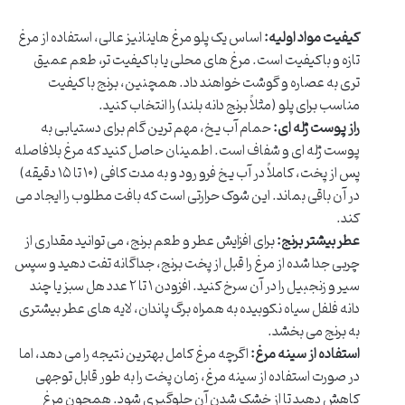
کیفیت مواد اولیه:
اساس یک پلو مرغ هاینانیز عالی، استفاده از مرغ
تازه و باکیفیت است. مرغ های محلی یا باکیفیت تر، طعم عمیق
تری به عصاره و گوشت خواهند داد. همچنین، برنج با کیفیت
مناسب برای پلو (مثلاً برنج دانه بلند) را انتخاب کنید.
راز پوست ژله ای:
حمام آب یخ، مهم ترین گام برای دستیابی به
پوست ژله ای و شفاف است. اطمینان حاصل کنید که مرغ بلافاصله
پس از پخت، کاملاً در آب یخ فرو رود و به مدت کافی (۱۰ تا ۱۵ دقیقه)
در آن باقی بماند. این شوک حرارتی است که بافت مطلوب را ایجاد می
کند.
عطر بیشتر برنج:
برای افزایش عطر و طعم برنج، می توانید مقداری از
چربی جدا شده از مرغ را قبل از پخت برنج، جداگانه تفت دهید و سپس
سیر و زنجبیل را در آن سرخ کنید. افزودن ۱ تا ۲ عدد هل سبز یا چند
دانه فلفل سیاه نکوبیده به همراه برگ پاندان، لایه های عطر بیشتری
به برنج می بخشد.
استفاده از سینه مرغ:
اگرچه مرغ کامل بهترین نتیجه را می دهد، اما
در صورت استفاده از سینه مرغ، زمان پخت را به طور قابل توجهی
کاهش دهید تا از خشک شدن آن جلوگیری شود. همچون مرغ