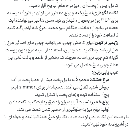
کامل، پس از پخت آن را نیز در حمام آب یخ قرار دهید.
نکات نگهداری:
مرغ پخته و برنج معطر را می توان در ظروف دربسته
برای ۲ تا ۳ روز در یخچال نگهداری کرد. سس ها نیز می توانند تا یک
هفته در یخچال بمانند. هنگام سرو مجدد، مرغ را به آرامی گرم کنید
تا لطافت خود را از دست ندهد.
رژیمی تر کردن:
برای کاهش چربی، می توانید چربی های اضافی مرغ را
قبل از پخت جدا کنید. همچنین، استفاده از سینه مرغ بدون پوست
گزینه کم چرب تری است، هرچند که بخشی از طعم و بافت غنی این
غذا از چربی مرغ حاصل می شود.
عیب یابی رایج:
مرغ خشک:
معمولاً به دلیل پخت بیش از حد یا پخت در آب
جوش شدید اتفاق می افتد. همیشه از روش simmer (پچ
پچ) استفاده کرده و زمان پخت را کنترل کنید.
برنج خمیر:
نسبت آب به برنج را دقیق رعایت کنید. تفت دادن
اولیه برنج نیز به جلوگیری از خمیر شدن کمک می کند.
با رعایت این نکات، می توانید هر بار یک پلو مرغ هاینانیز لذیذ و حرفه ای را
در آشپزخانه خود تهیه کنید.