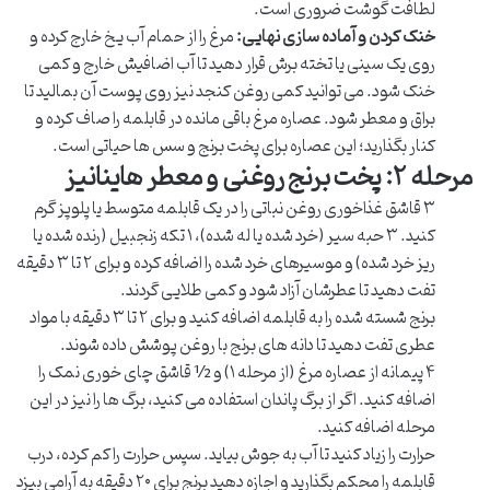
لطافت گوشت ضروری است.
خنک کردن و آماده سازی نهایی:
مرغ را از حمام آب یخ خارج کرده و
روی یک سینی یا تخته برش قرار دهید تا آب اضافیش خارج و کمی
خنک شود. می توانید کمی روغن کنجد نیز روی پوست آن بمالید تا
براق و معطر شود. عصاره مرغ باقی مانده در قابلمه را صاف کرده و
کنار بگذارید؛ این عصاره برای پخت برنج و سس ها حیاتی است.
مرحله ۲: پخت برنج روغنی و معطر هاینانیز
۳ قاشق غذاخوری روغن نباتی را در یک قابلمه متوسط یا پلوپز گرم
کنید. ۳ حبه سیر (خرد شده یا له شده)، ۱ تکه زنجبیل (رنده شده یا
ریز خرد شده) و موسیرهای خرد شده را اضافه کرده و برای ۲ تا ۳ دقیقه
تفت دهید تا عطرشان آزاد شود و کمی طلایی گردند.
برنج شسته شده را به قابلمه اضافه کنید و برای ۲ تا ۳ دقیقه با مواد
عطری تفت دهید تا دانه های برنج با روغن پوشش داده شوند.
۴ پیمانه از عصاره مرغ (از مرحله ۱) و ½ قاشق چای خوری نمک را
اضافه کنید. اگر از برگ پاندان استفاده می کنید، برگ ها را نیز در این
مرحله اضافه کنید.
حرارت را زیاد کنید تا آب به جوش بیاید. سپس حرارت را کم کرده، درب
قابلمه را محکم بگذارید و اجازه دهید برنج برای ۲۰ دقیقه به آرامی بپزد