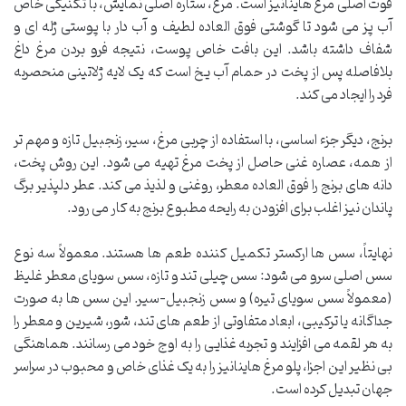
قوت اصلی مرغ هاینانیز است. مرغ، ستاره اصلی نمایش، با تکنیکی خاص
آب پز می شود تا گوشتی فوق العاده لطیف و آب دار با پوستی ژله ای و
شفاف داشته باشد. این بافت خاص پوست، نتیجه فرو بردن مرغ داغ
بلافاصله پس از پخت در حمام آب یخ است که یک لایه ژلاتینی منحصربه
فرد را ایجاد می کند.
برنج، دیگر جزء اساسی، با استفاده از چربی مرغ، سیر، زنجبیل تازه و مهم تر
از همه، عصاره غنی حاصل از پخت مرغ تهیه می شود. این روش پخت،
دانه های برنج را فوق العاده معطر، روغنی و لذیذ می کند. عطر دلپذیر برگ
پاندان نیز اغلب برای افزودن به رایحه مطبوع برنج به کار می رود.
نهایتاً، سس ها ارکستر تکمیل کننده طعم ها هستند. معمولاً سه نوع
سس اصلی سرو می شود: سس چیلی تند و تازه، سس سویای معطر غلیظ
(معمولاً سس سویای تیره) و سس زنجبیل-سیر. این سس ها به صورت
جداگانه یا ترکیبی، ابعاد متفاوتی از طعم های تند، شور، شیرین و معطر را
به هر لقمه می افزایند و تجربه غذایی را به اوج خود می رسانند. هماهنگی
بی نظیر این اجزا، پلو مرغ هاینانیز را به یک غذای خاص و محبوب در سراسر
جهان تبدیل کرده است.