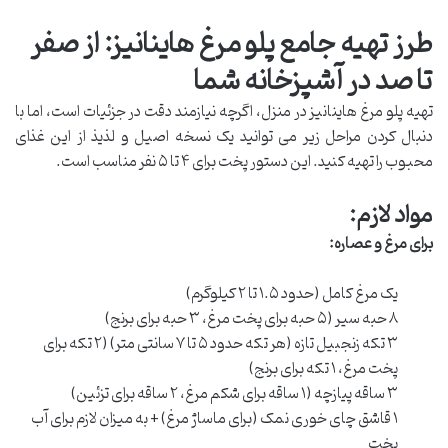
طرز تهیه جامع پلو مرغ هاینانیز: از صفر
تا صد در آشپزخانه شما
تهیه پلو مرغ هاینانیز در منزل، اگرچه نیازمند دقت در جزئیات است، اما با
دنبال کردن مراحل زیر می توانید یک نسخه اصیل و لذیذ از این غذای
محبوب را تهیه کنید. این دستور پخت برای ۴ تا ۵ نفر مناسب است.
مواد لازم:
برای مرغ و عصاره:
یک مرغ کامل (حدود ۱.۵ تا ۲ کیلوگرم)
۸ حبه سیر (۵ حبه برای پخت مرغ، ۳ حبه برای برنج)
۳ تکه زنجبیل تازه (هر تکه حدود ۵ تا ۷ سانتی متر) (۲ تکه برای
پخت مرغ، ۱ تکه برای برنج)
۳ ساقه پیازچه (۱ ساقه برای شکم مرغ، ۲ ساقه برای تزئین)
۱ قاشق چای خوری نمک (برای ماساژ مرغ) + به میزان لازم برای آب
پخت