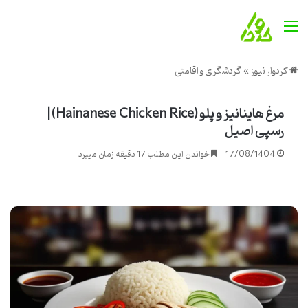
منو
کردوار نیوز
»
گردشگری و اقامتی
مرغ هاینانیز و پلو (Hainanese Chicken Rice) |
رسپی اصیل
17/08/1404
خواندن این مطلب 17 دقیقه زمان میبرد