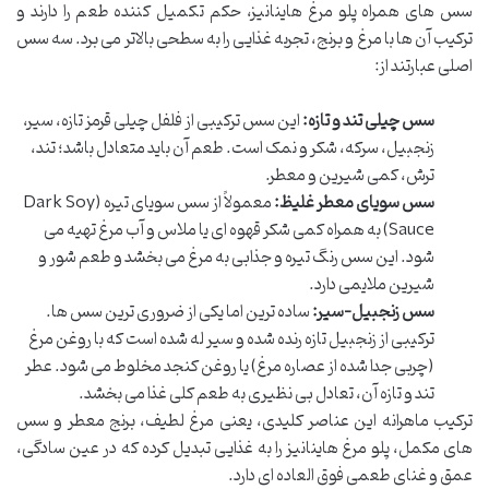
سس های همراه پلو مرغ هاینانیز، حکم تکمیل کننده طعم را دارند و
ترکیب آن ها با مرغ و برنج، تجربه غذایی را به سطحی بالاتر می برد. سه سس
اصلی عبارتند از:
سس چیلی تند و تازه:
این سس ترکیبی از فلفل چیلی قرمز تازه، سیر،
زنجبیل، سرکه، شکر و نمک است. طعم آن باید متعادل باشد؛ تند،
ترش، کمی شیرین و معطر.
سس سویای معطر غلیظ:
معمولاً از سس سویای تیره (Dark Soy
Sauce) به همراه کمی شکر قهوه ای یا ملاس و آب مرغ تهیه می
شود. این سس رنگ تیره و جذابی به مرغ می بخشد و طعم شور و
شیرین ملایمی دارد.
سس زنجبیل-سیر:
ساده ترین اما یکی از ضروری ترین سس ها.
ترکیبی از زنجبیل تازه رنده شده و سیر له شده است که با روغن مرغ
(چربی جدا شده از عصاره مرغ) یا روغن کنجد مخلوط می شود. عطر
تند و تازه آن، تعادل بی نظیری به طعم کلی غذا می بخشد.
ترکیب ماهرانه این عناصر کلیدی، یعنی مرغ لطیف، برنج معطر و سس
های مکمل، پلو مرغ هاینانیز را به غذایی تبدیل کرده که در عین سادگی،
عمق و غنای طعمی فوق العاده ای دارد.