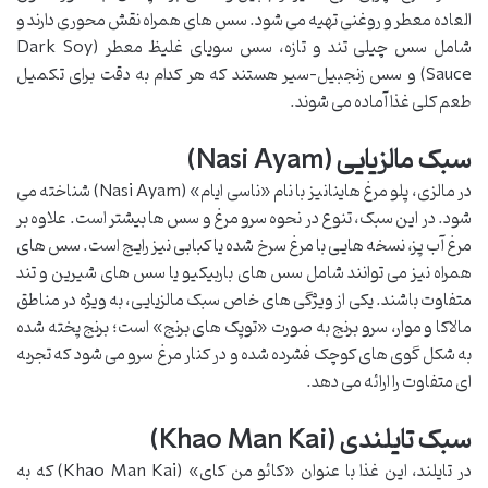
العاده معطر و روغنی تهیه می شود. سس های همراه نقش محوری دارند و
شامل سس چیلی تند و تازه، سس سویای غلیظ معطر (Dark Soy
Sauce) و سس زنجبیل-سیر هستند که هر کدام به دقت برای تکمیل
طعم کلی غذا آماده می شوند.
سبک مالزیایی (Nasi Ayam)
در مالزی، پلو مرغ هاینانیز با نام «ناسی ایام» (Nasi Ayam) شناخته می
شود. در این سبک، تنوع در نحوه سرو مرغ و سس ها بیشتر است. علاوه بر
مرغ آب پز، نسخه هایی با مرغ سرخ شده یا کبابی نیز رایج است. سس های
همراه نیز می توانند شامل سس های باربیکیو یا سس های شیرین و تند
متفاوت باشند. یکی از ویژگی های خاص سبک مالزیایی، به ویژه در مناطق
مالاکا و موار، سرو برنج به صورت «توپک های برنج» است؛ برنج پخته شده
به شکل گوی های کوچک فشرده شده و در کنار مرغ سرو می شود که تجربه
ای متفاوت را ارائه می دهد.
سبک تایلندی (Khao Man Kai)
در تایلند، این غذا با عنوان «کائو من کای» (Khao Man Kai) که به