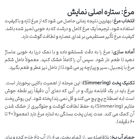
مرغ: ستاره اصلی نمایش
انتخاب مرغ:
بهترین نتیجه زمانی حاصل می شود که از مرغ تازه و باکیفیت
استفاده شود، ترجیحاً یک مرغ کامل و درشت که به خوبی تمیز شده باشد.
کیفیت مرغ تأثیر مستقیمی بر غنای عصاره و لطافت گوشت دارد.
آماده سازی:
مرغ را به دقت شستشو داده و با نمک دریا به خوبی ماساژ
دهید تا طعم دار شود. سپس آن را کاملاً خشک کنید. معمولاً داخل شکم
مرغ با زنجبیل، سیر و پیازچه پر می شود تا از داخل نیز عطر و طعم بگیرد.
تکنیک پخت (Simmering):
این مرحله از اهمیت بالایی برخوردار است.
مرغ باید در یک قابلمه بزرگ و در آبی که دمای آن دقیقاً زیر نقطه جوش
است (به اصطلاح پچ پچ می کند و قل نمی زند) پخته شود. این روش پخت
ملایم (Simmering) به حفظ لطافت گوشت و جلوگیری از خشک شدن
آن کمک می کند. مدت زمان پخت بستگی به اندازه مرغ دارد (معمولاً ۴۰ تا
۶۰ دقیقه).
حمام آب یخ:
بلافاصله پس از اتمام پخت، مرغ را از آب داغ خارج کرده و برای