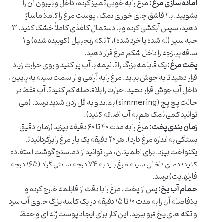
آماده سازی مرغ:
مرغ را به خوبی تمیز کرده، داخل و بیرون آن را
بشویید. با ۱ قاشق چای خوری نمک، پوست مرغ را کاملاً ماساژ
دهید، سپس آبکشی کرده و با دستمال کاغذی کاملاً خشک کنید. ۳
حبه سیر (له شده یا خرد شده)، ۲ تکه زنجبیل (کوبیده شده) و ۱
ساقه پیازچه را داخل شکم مرغ قرار دهید.
پخت مرغ:
یک قابلمه بزرگ را تا نیمه با آب پر کنید و روی حرارت زیاد
قرار دهید تا به جوش بیاید. مرغ را به آرامی و از سمت سینه به پایین،
داخل آب جوش قرار دهید. حرارت را بلافاصله کم کنید تا آب فقط در
حالت پچ پچ (simmering) بماند و به قل زدن شدید نرسد. (می
توانید کمی نمک هم به آب اضافه کنید).
زمان بندی پخت:
مرغ را به مدت ۴۰ تا ۶۰ دقیقه بپزید (زمان دقیق
بستگی به اندازه مرغ دارد). هر ۲۰ دقیقه یک بار مرغ را برگردانید تا
یکنواخت بپزد. برای اطمینان، می توانید از دماسنج گوشت استفاده
کنید؛ دمای داخلی سینه مرغ باید به ۷۴ درجه سانتی گراد (۱۶۵ درجه
فارنهایت) برسد.
حمام آب یخ:
پس از پخت، مرغ را با دقت از قابلمه خارج کرده و
بلافاصله آن را به مدت ۱۰ تا ۱۵ دقیقه در یک کاسه بزرگ حاوی آب سرد
و تکه های یخ فرو ببرید. این کار برای ایجاد پوست ژله ای و حفظ