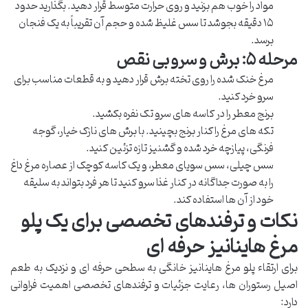
مواد را خوب هم بزنید و روی حرارت متوسط قرار دهید. بگذارید حدود
۱۵ دقیقه بجوشد تا سس غلیظ شده و حجم آن تقریباً به یک فنجان
برسد.
مرحله ۵: برش و سرو بی نقص
مرغ خنک شده را روی تخته برش قرار دهید و به قطعات مناسب برای
سرو خرد کنید.
برنج معطر را در کاسه های سرو تک نفره بکشید.
تکه های مرغ را کنار برنج بچینید. با برش های نازک خیار، گوجه
فرنگی، پیازچه خرد شده و گشنیز تازه تزئین کنید.
سس چیلی، سس سویای معطر، و یک کاسه کوچک از عصاره مرغ داغ
را به صورت جداگانه در کنار غذا سرو کنید تا هر فرد بتواند به سلیقه
خود از آن ها استفاده کند.
نکات و ترفندهای تخصصی برای یک پلو
مرغ هاینانیز حرفه ای
برای ارتقاء پلو مرغ هاینانیز خانگی به سطحی حرفه ای و نزدیک به طعم
اصیل رستوران ها، رعایت جزئیات و ترفندهای تخصصی اهمیت فراوانی
دارد: