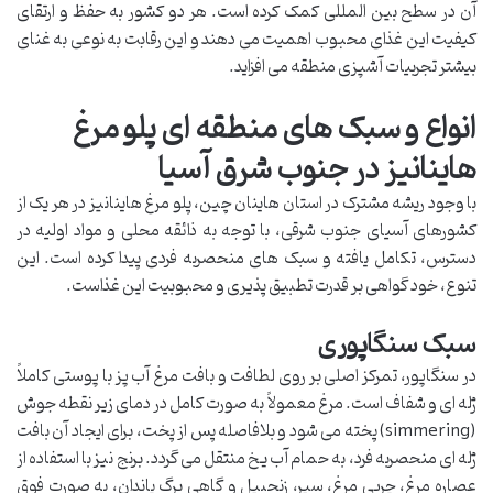
آن در سطح بین المللی کمک کرده است. هر دو کشور به حفظ و ارتقای
کیفیت این غذای محبوب اهمیت می دهند و این رقابت به نوعی به غنای
بیشتر تجربیات آشپزی منطقه می افزاید.
انواع و سبک های منطقه ای پلو مرغ
هاینانیز در جنوب شرق آسیا
با وجود ریشه مشترک در استان هاینان چین، پلو مرغ هاینانیز در هر یک از
کشورهای آسیای جنوب شرقی، با توجه به ذائقه محلی و مواد اولیه در
دسترس، تکامل یافته و سبک های منحصربه فردی پیدا کرده است. این
تنوع، خود گواهی بر قدرت تطبیق پذیری و محبوبیت این غذاست.
سبک سنگاپوری
در سنگاپور، تمرکز اصلی بر روی لطافت و بافت مرغ آب پز با پوستی کاملاً
ژله ای و شفاف است. مرغ معمولاً به صورت کامل در دمای زیر نقطه جوش
(simmering) پخته می شود و بلافاصله پس از پخت، برای ایجاد آن بافت
ژله ای منحصربه فرد، به حمام آب یخ منتقل می گردد. برنج نیز با استفاده از
عصاره مرغ، چربی مرغ، سیر، زنجبیل و گاهی برگ پاندان، به صورت فوق