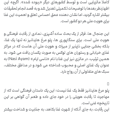
کاملاً مالزیایی است و توسط کشورهای دیگر «ربوده شده». اگرچه این
اظهارنظر بعدها با توضیحات تکمیلی تعدیل شد و به قصد انجام تحقیقات
بیشتر اشاره گردید، اما نشان دهنده عمق احساس تعلق و اهمیت این غذا
برای هویت ملی هر دو کشور است.
این جنجال ها، فراتر از یک بحث ساده آشپزی، نمادی از رقابت فرهنگی و
هویت ملی است. برای سنگاپوری ها، پلو مرغ هاینانیز نه تنها یک غذا،
بلکه بخشی جدایی ناپذیر از میراث و هویت ملی آن هاست که در مراکز
غذای خیابانی و رستوران های لوکس به صورت یکسان یافت می شود. به
همین ترتیب، در مالزی نیز این غذا با نام «ناسی ایام» (Nasi Ayam) به
عنوان یک غذای اصلی و محبوب شناخته می شود و در مناطق مختلف،
سبک های متفاوتی از آن رواج دارد.
پلو مرغ هاینانیز فقط یک غذا نیست؛ این یک داستان فرهنگی است که از
مهاجرت تا رقابت هویتی را در خود جای داده و طعم آن گواهی بر این
تاریخچه غنی است.
این رقابت، به جای آنکه از شهرت غذا بکاهد، به جذابیت و شناخت بیشتر