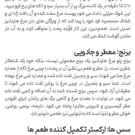
۱۰ تا ۱۵ دقیقه در یک کاسه بزرگ پر از آب بسیار سرد و تکه های یخ فرو ببرید.
این شوک حرارتی باعث می شود پوست مرغ سفت شده و آن بافت ژله ای و
شفاف منحصربه فرد خود را پیدا کند که از ویژگی های بارز مرغ هاینانیز
اصیل است. همچنین، این کار فرآیند پخت را متوقف کرده و به آب دار
ماندن گوشت کمک می کند.
برنج: معطر و جادویی
برنج پلو مرغ هاینانیز، یک برنج معمولی نیست؛ بلکه خود یک شاهکار
عطری است. راز عطر و طعم بی نظیر آن در پخت با چربی مرغ (که از عصاره
مرغ جدا می شود)، سیر و زنجبیل تفت داده شده و عصاره غنی مرغ نهفته
است. ابتدا سیر و زنجبیل در چربی مرغ یا روغن تفت داده می شوند تا
عطرشان آزاد شود، سپس برنج شسته شده به آن اضافه و کمی تفت داده
می شود. در نهایت، با عصاره مرغ و گاهی برگ های پاندان (برای افزودن
عطر گرمسیری و شیرینی ملایم) پخته می شود. نتیجه، برنجی روغنی،
خوش عطر و لذیذ است که به تنهایی نیز طعمی دلپذیر دارد.
سس ها: ارکستر تکمیل کننده طعم ها