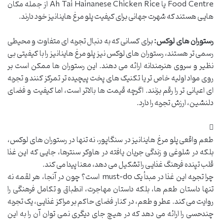
Food Centre یا Ah Tai Hainanese Chicken Rice از جمله مکان
هایی هستند که شهرت جهانی برای کیفیت پلو مرغ هاینانیز خود دارند.
رستوران های لوکس:
برای کسانی که به دنبال تجربه ای متفاوت و محیطی
رسمی تر هستند، رستوران های لوکس نیز پلو مرغ هاینانیز را با کیفیتی بی
نظیر و سروی هنرمندانه ارائه می دهند. این رستوران ها ممکن است بر
روی مواد اولیه خاص تر یا تکنیک های پخت پیچیده تر تمرکز کنند و تجربه
ای اعیانی تر را رقم بزنند. اگرچه قیمت ها بالاتر است، اما کیفیت و فضای
دلنشین، ارزش تجربه را دارد.
طعم واقعی پلو مرغ هاینانیز در سنگاپور، نه تنها در رستوران های لوکس،
بلکه در شلوغی و زندگی جریان یافته در هاوکر سنترها، جایی که این غذا
قلب تپنده فرهنگ غذایی را تشکیل می دهد، معنا پیدا می کند.
چرا تجربه این غذا در مبدأ یک must-do است؟ چون در آنجا، هر لقمه نه
تنها داستان طعم ها، بلکه داستان مهاجرت، انطباق و تکامل فرهنگی را
روایت می کند. عطر و طعم، در کنار فضای حاکم بر مراکز غذایی، یک تجربه
چندحسی را ارائه می دهد که در هیچ جای دیگری نمی توان آن را به این