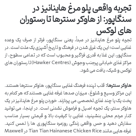
تجربه واقعی پلو مرغ هاینانیز در
سنگاپور: از هاوکر سنترها تا رستوران
های لوکس
تجربه پلو مرغ هاینانیز در مبدأ، یعنی سنگاپور، فراتر از صرف یک وعده
غذایی است؛ این یک غرق شدن در فرهنگ و تاریخ آشپزی یک ملت است. در
سنگاپور، این غذا به قدری فراگیر و محبوب است که در تمامی سطوح، از
مراکز غذای خیابانی پرجنب وجوش (Hawker Centres) تا رستوران های
لوکس و شیک، یافت می شود.
هاوکر سنترها:
قلب تپنده فرهنگ غذایی سنگاپور، هاوکر سنترها هستند.
این مراکز وسیع و شلوغ، میزبان صدها غرفه غذایی هستند که هر کدام به
پخت یک یا چند غذای تخصصی می پردازند. خوردن پلو مرغ هاینانیز در یک
هاوکر سنتر، یک تجربه اصیل و فراموش نشدنی است. در اینجا، می توانید
کنار مردم محلی بنشینید، غذایی با کیفیت بالا و قیمتی بسیار مناسب
سفارش دهید و حس واقعی زندگی روزمره سنگاپوری ها را لمس کنید.
غرفه هایی مانند Tian Tian Hainanese Chicken Rice در Maxwell