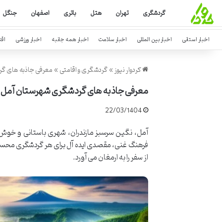
گردشگری
تهران
هتل
باتری
اصفهان
جنگل
اخبار استانی
اخبار بین المللی
اخبار سلامت
اخبار همه جانبه
اخبار ورزشی
اق
کردوار نیوز
»
گردشگری و اقامتی
»
معرفی جاذبه های گ
معرفی جاذبه های گردشگری شهرستان آمل
22/03/1404
آمل، نگین سرسبز مازندران، شهری باستانی و خوش 
فرهنگ غنی، مقصدی ایده آل برای هر گردشگری محسوب 
از سفر را به ارمغان می آورد.