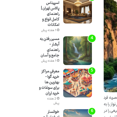
اسپیناس
پالاس تهران |
راهنمای
کامل انواع و
امکانات
1 هفته پیش
مسیر رفتن به
آبشار –
راهنمای
جامع و آسان
1 هفته پیش
معرفی مراکز
خرید گوا –
بهترین ها
برای سوغات و
خرید ارزان
ربه فرد
2 هفته
پیش
از را به
عی را در
خوانسار