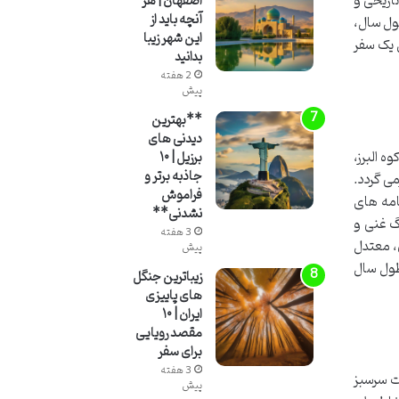
تاریخی و
اصفهان | هر
آنچه باید از
صول سال،
این شهر زیبا
ی یک سفر
بدانید
2 هفته
پیش
**بهترین
دیدنی های
 البرز،
برزیل | ۱۰
جاذبه برتر و
می گردد.
فراموش
امه های
نشدنی**
گ غنی و
3 هفته
ن، معتدل
پیش
طول سال
زیباترین جنگل
های پاییزی
ایران | ۱۰
مقصد رویایی
برای سفر
3 هفته
ت سرسبز
پیش