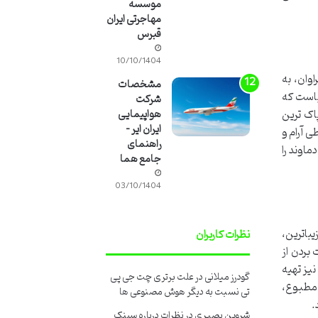
موسسه
مهاجرتی ایران
قبرس
10/10/1404
وان، به
مشخصات
باست که
شرکت
پاک ترین
هواپیمایی
ایران ایر –
ی آرام و
راهنمای
ماوند را
جامع هما
03/10/1404
باترین،
نظرات کاربران
بردن از
یز تهیه
گودرز میلانی
در
علت برتری چت جی پی
ای مطبوع،
تی نسبت به دیگر هوش مصنوعی ها
.
شروین بصیری
در
نظرات درباره سینک