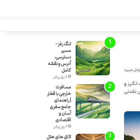
تنگ رغز –
مسیر
دسترسی،
آدرس و نقشه
کامل
3 روز پیش
انگیز و
مسافرت
ش نشدنی
خارجی با قطار
| راهنمای
جامع سفری
آسان و
اقتصادی
7 روز پیش
اتاق های هتل