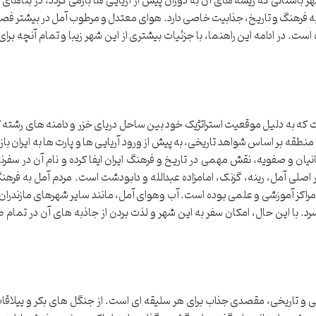
 باستانی که ریشه های آن به دوران پیش از آریایی ها بازمی گردد، در بناهای 
ن به فرهنگ و تاریخ، جذابیت خاصی دارد. هوای معتدل و مرطوب آمل در بیشتر ف
ت. در ادامه این راهنما، با جزئیات بیشتری از این شهر زیبا و تمام آنچه برا
که به دلیل موقعیت استراتژیک خود بین ساحل دریای خزر و دامنه های رشته کوه
نطقه بر اساس شواهد تاریخی، به پیش از ورود آریایی ها و پارت ها به ایران باز
یان و صفویه، نقش مهمی در تاریخ و فرهنگ ایران ایفا کرده و نام آن در سفرن
لی آمل، رینه، گزنک، امامزاده عبدالله و دابودشت است. مردم آمل به فرهن
د مراکز آموزشی و علمی بوده است. آب وهوای آمل، مانند سایر شهرهای مازندرا
. با این حال، امکان سفر به این شهر و لذت بردن از جاذبه های آن در تمام 
 و تاریخی، مقصدی جذاب برای هر سلیقه ای است. از جنگل های بکر و ییلاقا