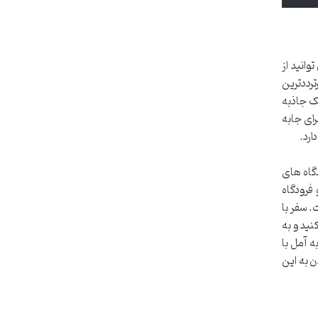
انید از
ترددترین
ک جاذبه
ای جابه
ارد.
دگاه های
فر کنند. فاصله فرودگاه ساری تا آمل حدود ۹۰ کیلومتر و فرودگاه
آمل است. سفر با
نید و به
ه آمل با
ن به این