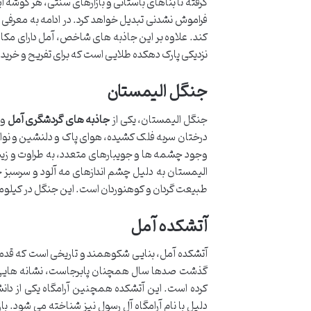
گرفته تا بناهای باستانی و بازارهای سنتی، هر گوشه ا
فراموش نشدنی تبدیل خواهد کرد. در ادامه به معرفی
کند. علاوه بر این جاذبه های شاخص، آمل دارای مک
نزدیکی پارک دهکده طلایی است که برای تفریح و خری
جنگل الیمستان
جنگل الیمستان، یکی از
جاذبه های گردشگری آمل
و 
درختان سربه فلک کشیده، هوای پاک و دلنشین و نوای
وجود چشمه ها و جویبارهای متعدد، به طراوت و زیبای
الیمستان به دلیل چشم اندازهای مه آلود و سرسبز 
طبیعت گردان و کوهنوردان است. این جنگل در کیلومتر ۲۰ جاده هراز، نزدیک روستای الیمستان قرار دارد و دسترسی به آن نسبتاً آسا
آتشکده آمل
آتشکده آمل، بنایی شکوهمند و تاریخی است که قدمت آ
گذشت صدها سال همچنان پابرجاست، نشانه هایی از
کرده است. این آتشکده همچنین آرامگاه یکی از د
دلیل با نام آرامگاه آل رسول نیز شناخته می شود. باز