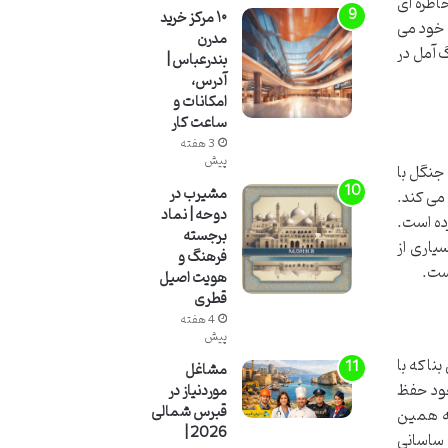
خاطره ای
۱۰ مرکز خرید
 خود می
مدرن
 آمل در
بندرعباس |
آدرس،
امکانات و
ساعت کار
3 هفته
پیش
جنگل با
مشیرب در
می کند.
دوحه | نماد
ده است.
برجسته
یاری از
فرهنگ و
هویت اصیل
قطری
4 هفته
پیش
نا که با
مشاغل
خود حفظ
موردنیاز در
قبرس شمالی
به همین
2026 |
ن ساسانی