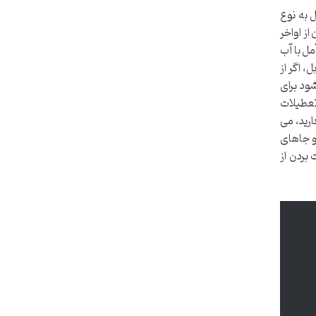
 به نوع
ز اواخر
مل با آب
 اگر از
ود برای
تعطیلات
ارید، می
 و جاهای
بردن از