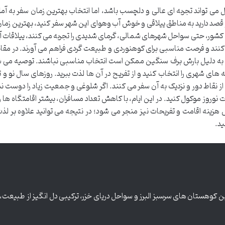
ی تواند تجربه ای عالی و دلچسب باشد، اما انتخاب بهترین زمان سفر به آمل
صد دارید به مناطق ییلاقی و خوش آب وهوای این شهر سفر کنید، بهترین زمان ا
طق کشور، حتی سواحل شهرهای شمالی، گرمای شدیدی را تجربه می کنند، ییلاقات آ
ند و فرصت مناسبی برای کوهنوردی و طبیعت گردی فراهم می آورند. در مقابل،
 به دلیل بارش برف سنگین ممکن است انتخاب مناسبی نباشند. توصیه می ش
های شهری را انتخاب کنید و از تفریح در آن ها لذت ببرید. روزهای سال نو و 
از نقاط دور و نزدیک به آن سفر می کنند. اگر شلوغی و جمعیت زیاد را دوست ند
یلات نوروز موکول کنید. در این ایام، با کاهش تعداد مسافران، بیشتر اقامتگاه ها
ینه اقامت و تفریحات نیز منجر می شود؛ در نتیجه می توانید علاوه بر لذت 
ید.
ن کوهستان های سرسبز البرز و سواحل دریای خزر، ترکیبی دل انگیز از طبیعت،