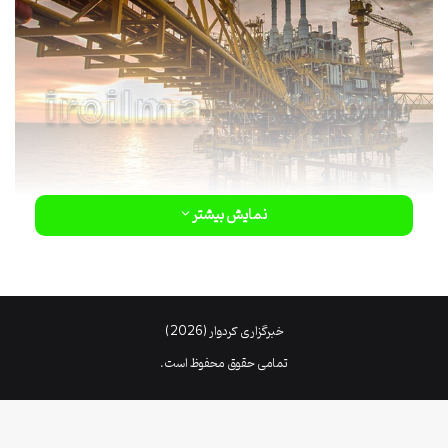
نمایش بیشتر
نحوه اطلاع از قیمت های محصولات
جهانی
خبرگزاری کردوار (2026)
تمامی حقوق محفوظ است.
بازار نفت و گاز
از طریق نشریات معتبر آیسیس، پلتس، آرگوس و متال
بولتن، گزارشات روزانه، هفتگی و ماهانه درخصوص چشم انداز قیمت آتی
کالا در بورس به فروشندگان و خریداران را ارائه می دهد و آرشیو قیمتی چند