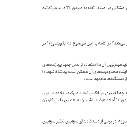
در این مطلب جامع سعی شد تا تمامی جزئیات و موانع احتمالی روبروی کاربران بررسی شود؛ اما چنانچه با مطالعه کامل متن هنوز مشکلی در زمینه ارتقاء به ویندوز 11 دارید می‌توانید
شرکت مایکروسافت به تازگی از ویندوز ۱۱ رونمایی کرده و حالا بسیاری از کاربران می‌خواهند بدانند این سیستم عامل روی آن‌ها کار می‌کند؟ در ادامه به این موضوع که ایا ویندوز ۱۱ در
ستگاه‌های مختلف در نظر گرفته است که شاید مهم‌ترین آن‌ها استفاده از نسل جدید پردازنده‌های
شه TPM است. البته مایکروسافت اعلام کرده که کاربران نیازی به نگرانی در مورد تراشه TPM ندارند و در آینده محدودیت‌های آن ممکن است برداشته شود. با
تا به امروز می‌دانیم که ویندوز ۱۱ روی کار می‌کند. مایکروسافت با انتشار یک ویدیوی رسمی نشان داده که رابط کاربری ویندوز ۱۱ چه تغییری در ایکس ایجاد می‌کند. علاوه بر این،
مایکروسافت از همین حالا نیز اعلام کرده که برخی از سرفیس‌های جدید نظیر قرار است از این پس با سیستم عامل پیشفرض ویندوز ۱۱ آماده عرضه باشند و به همین دلیل کاربران
با این حال برخی از سرفیس‌های قدیمی و پشتیبانی آن‌ها از ویندوز ۱۱ در هاله‌ای از ابهام قرار دارد و معلوم نیست که نسخه نهایی ویندوز ۱۱ در برخی از دستگا‌ه‌های سرفیس نظیر سرفیس