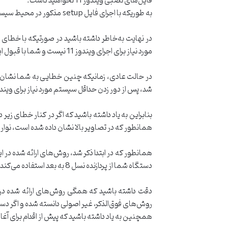
فایل‎‌های نصبی ویندوز 11 نخواهید داشت.
به طوریکه با اجرای فایل setup مذکور در محیط سیستم‌عامل Windows 10 به صورت خودکار حالت ارتقاء و نه حالت نصب کلی Windows 11 انتخاب خواهد شد.
مورد نیاز برای اجرای ویندوز 11 نیست و شما با قبول این شرایط که ممکن است ویندوز 11 به خوبی روی دستگاه شما اجرا نشده و با مشکلاتی همراه باشد، به ادامه نصب می‌پردازید.
شد، پس از دور زدن حداقل سیستم مورد نیاز برای ویندوز 11 حالا شما می‌توانید روی دکمه Accept زده و مراحل را ادامه
همانطور که در تصاویر بالا نشان داده شده است، نوار 
همانطور که در ابتدا ذکر شد، روش‌های ارائه شده در این مطلب مربوط به آن گروه از دستگاه‌ها
دستگاه شما از پردازنده نسل 8 به بعد استفاده می‌کند ( همچون سرفیس پرو 6 ) می‌بایست به مراجعه نمائید.
روش‌های فوق‌الذکر، غیر اصولی دانسته شده و اگر دستگاه شما برند Surface است به هیچ وجه نباید از روشی به جز این روش‌ها، اقدام به نص
همچنین به یاد داشته باشید که پیش از اقدام برای آغاز 