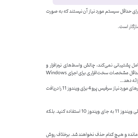
ستگاه های سرفیس دارای حداقل سیستم مورد نیاز آن نیستند که به صورت
ل پشتیبانی نمی‌کند، چالش واسط‌های نرم‌افزار و
سخت‌افزار یا Drivers بود. و در اینجا نیز به صورت واضحی اگر برای مثال شما یک دستگاه مدل Surface Pro 4 داشته باشید که حداقل مشخصات سخت‌افزاری برای اجرای Windows
بنابراین تصور نکنید که پس از نصب ویندوز 11 می‌توانید همچون ویندوز 10 از طریق برنامه Settings و آپدیت کردن آن، تمامی درایورهای مورد نیاز سرفیس پرو 4 برای ویندوز 11 را دریافت
بر همین اساس، به هیچ وجه نباید برای استفاده از ویندوز 11 روی دستگاه‌های سرفیسی که با آن سازگار نیستند، از روش نصب کلی ویندوز 11 به جای ویندوز 10 استفاده کنید. بلکه
‌ها و نرم‌افزارهای شما باقی مانده و هیچ کدام حذف نخواهند شد. برخلاف روش