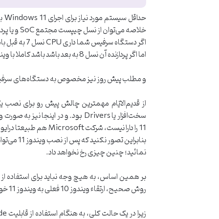
حد
خلاصه می‌توان از نسل چیپست مجتمع SoC و یا پردازنده CPU به عنوان معیار استفاده کرد.
اگر دستگاه سرفیس شما داری CPU نسل 7 به قبل باشد از حداقل سیستم مورد نیاز ویندوز 11 پشتیبانی نمیکند و به اصطلاح با آن ناسازگار است.
اما اگر پردازنده آن نسل 8 به بعد باشد باشد کاملا با ویندوز 11 سازگار خواهد بود.
و مطلب پیش روز نیز مخصوص به دستگاه‌های سرفیسی است که د
از قدیم‌الایّام مهمترین چالش پیش رو برای نصب ی
11 را دارا نیست، شرکت Microsoft هم طبیعتا درایور های مناسب سرفیس پرو 4 برای ویندوز 11 را اصلا تولید نکرده است که به شما ارائه دهد…
نمائید؛ چنین چیزی رخ نخواهد داد.
روش صحیح، ارتقاء ویندوز 10 فعلی به ویندوز 11 خواهد بود.