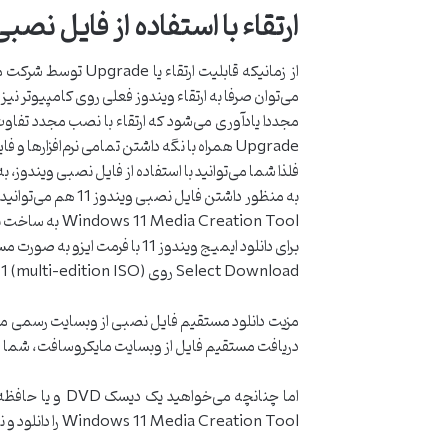
ارتقاء با استفاده از فایل نصبی indows 11
از زمانیکه قابلیت
می‌توان صرفا به ارتقاء ویندوز فعلی روی کامپیوتر نیز
Upgrade همراه با نگه داشتن تمامی نرم‌افزارها و فایل‌های شخصی خواهد بود.
فلذا شما می‌توانید با استفاده از فایل نصبی ویندوز،
Windows 11 Media Creation Tool به ساخت یک دیسک DVD و یا حافظه USB فلش حاوی فایل‌های نصبی ویندوز 11 بپردازید.
Select Download روی Windows 11 (multi-edition ISO) دکمه Download را بزنید (روی تصویر به صورت لینک بزنید):
دریافت مستقیم فایل از وبسایت مایکروسافت، شما می‌توانید از نرم‌افزارهای 
Windows 11 Media Creation Tool را دانلود و نصب نمائید و توسط آن امور مذکور را به انجام برسانید: