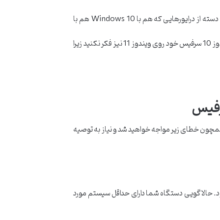
بنابراین با در نظر گرفتن این نکته مهم که خب درایور نیز در اصل یک نوع نرم‌افزار است، حین ارتقاء در اکوسیستم ویندوز، حداقل آن دسته از درایورهایی که هم با Windows 10 هم با
و خوشبختانه تعداد آنها نیز کم نبوده و تقریبا اکثر درایورهای ویندوز 10 با ویندوز 11 یکسان هستند (به نصب دستی درایورهای ویندوز 10 سرفیس خود روی ویندوز 11 نیز فکر نکنید زیرا
مانید تا خود نرم‌افزار بسته شود. حالا گویی دستگاه شما دارای حداقل سیستم مورد