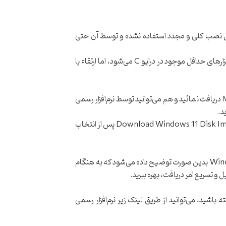
 دیگر فقط برای نصب کلی و مجدد استفاده نشده و توسط آن حتی
مجددا یادآوری می‌شود که ارتقاء با نصب مجدد تفاوت داشته و برخلاف نصب مجدد کلی که باعث حذف شدن تمامی فایل‌ها و نرم‌افزارهای حداقل موجود در درایو C می‌شود، اما ارتقاء یا
به منظور داشتن فایل نصبی ویندوز 11 هم می‌توانید فایل Image آنرا در قالب ISO به صورت مستقیم از وبسایت رسمی Microsoft دریافت نمائید و هم می‌توانید توسط نرم‌افزار رسمی
برای دانلود ایمیج ویندوز 11 با فرمت ایزو به صورت مستقیم از وبسایت رسمی مایکروسافت به لینک زیر رفته و در قسمت Download Windows 11 Disk Image (ISO) پس از انتخاب
مزیت دانلود مستقیم فایل نصبی از وبسایت رسمی مایکروسافت در مقایسه با استفاده از نرم‌‎افزار Windows 11 Media Creation Tool بدین صورت توضیح داده می‌شود که به هنگام
ی‌خواهید یک دیسک DVD و یا حافظه USB فلش قابل بوت شدن یا Bootable از فایل‌های نصبی ویندوز 11 داشته باشید، می‌توانید از طریق لینک زیر نرم‌افزار رسمی