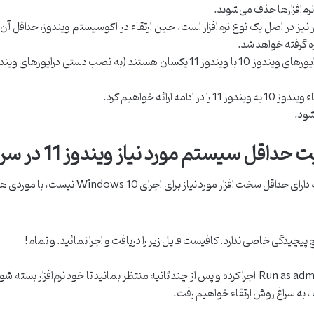
م‌افزارها حذف می‌شوند.
شود.
 سیستم مورد نیاز ویندوز 11 در سرفیس
ی Windows 10 نیست، با موردی همچون خطای زیر مواجه خواهید شد و نیاز به توصیه
چ پیچیدگی خاصی ندارد. کافیست فایل زیر را دریافت و اجرا نمائید. و تمام!
فایل را با کلیک راست روی آن با دسترسی Run as administrator اجرا کرده و پس از چند ثانیه منتظر ب