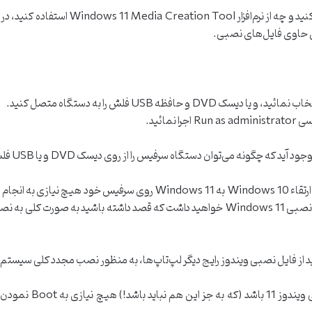
توان دستگاه سرفیس را از روی دیسک DVD و یا USB فلش بالا آورده یا Boot نمود.
در پاسخ به این پرسش باید بگوئیم که شما به منظور ارتقاء Windows 10 به 11
از روی دیسک DVD و یا USB فلش حاوی فایل‌های نصبی Windows 11 خواهید داشت که قصد داش
نباید از فایل نصبی ویندوز رایج دیگر لپ‌تاپ‌ها، به منظور نصب مجدد کلی سیس