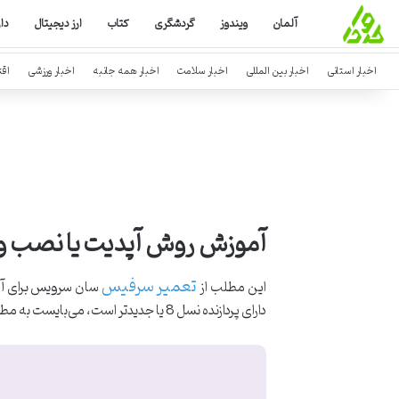
آلمان
ویندوز
گردشگری
کتاب
ارز دیجیتال
دا
اخبار استانی
اخبار بین المللی
اخبار سلامت
اخبار همه جانبه
اخبار ورزشی
اق
آموزش روش آپدیت یا نصب ویندوز 11 سرفیس برای دستگاه های Surface ناسازگا
تعمیر سرفیس
این مطلب از
سان سرویس برای آن مدل 
دارای پردازنده نسل 8 یا جدیدتر است، می‌بایست به مطلب دستگاه‌های سازگار در لینک زیر مراجعه نمائید (روی تصویر به صورت لینک بزنید):