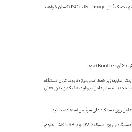
در هرحال، چه فایل را از وبسایت مایکروسافت دانلود کنید و چه از نرم‌افزار Windows 11 Media Creation Tool استفاده کنید، در نهایت یک فایل Image با قالب ISO یکسان خواهید
Windows  روی سرفیس خود هیچ نیازی به انجام اینکار ندارید؛ زیرا فقط زمانی نیاز به بوت کردن دستگاه
ته باشید به صورت کلی به نصب مجدد سیستم‌عامل بپردازید نه اینکه ویندوز فعلی
تم‌عامل روی دستگاه‌های سرفیس استفاده نمائید.
بنابراین اگر قصد شما ارتقاء با استفاده از فایل نصبی ویندوز 11 باشد (که به جز این هم نباید باشد!) هیچ نیازی به Boot نمودن دستگاه از روی دیسک DVD و یا USB فلش حاوی