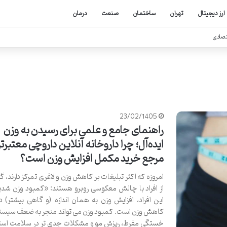
ارز دیجیتال
تهران
ساختمان
صنعت
درمان
تصادی
23/02/1405
راهنمای جامع و علمی برای رسیدن به وزن
ایده‌آل؛ چرا داروخانه آنلاین داروچی معتبرت
مرجع خرید مکمل افزایش وزن است؟
امروزه که اکثر تبلیغات بر کاهش وزن و لاغری تمرکز دارند، گر
از افراد با چالش معکوسی روبرو هستند: «کمبود وزن شدید
این افراد، افزایش وزن به همان اندازه (و گاهی بیشتر) دش
کاهش وزن است. کمبود وزن می تواند منجر به ضعف سیستم
خستگی مفرط، ریزش مو و مشکلات جدی تر در سلامت است