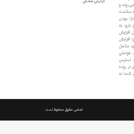
گرانیتی مشکی
می روند و
ه سلامت
را بودن
ارو، به
 افزایش
ا افزایش
ید مکمل
د. عواملی
ا، استرس
در روده
ن شما به
تمامی حقوق محفوظ است.