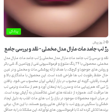
پزشکی
2 روز پیش
رژ لب جامد مات مارال مدل مخملی – نقد و بررسی جامع
نقد و بررسی رژ لب جامد مات مارال مدل مخملی رژ لب جامد مات مارال مدل
مخملی، محصولی با ۲۴ رنگ متنوع و فرمولاسیونی غنی از ویتامین E، شی باتر
و روغن های جوجوبا و کرچک، با هدف ارائه پوششی مات و مخملی و در عین
حال حفظ رطوبت لب ها طراحی شده است. این محصول با ماندگاری بالا و
قیمت رقابتی، گزینه ای محبوب در بازار آرایشی ایران محسوب می شود. یافتن
رژ لبی که هم زیبایی مات و مدرن را به ارمغان آورد و هم از سلامت و نرمی لب
ها مراقبت کند، همواره از دغدغه های اصلی علاقمندان به آرایش بوده است.
در میان انبوه محصولات موجود در بازار، رژ لب های مات اغلب به دلیل ایجاد
خشکی یا سنگینی بر روی لب، با چالش هایی روبرو هستند. با این حال، برخی
برندها تلاش کرده اند تا با فرمولاسیون های نوآورانه، این مشکلات را به حداقل