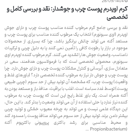
28/09/1404
کرم اویدرم پوست چرب و جوشدار: نقد و بررسی کامل و
تخصصی
نقد و بررسی جامع کرم مرطوب کننده مناسب پوست چرب و دارای جوش
اویدرم (اوی سبونورم) انتخاب یک مرطوب کننده مناسب برای پوست چرب و
مستعد آکنه می تواند چالش برانگیز باشد، چرا که بسیاری از محصولات
موجود در بازار یا رطوبت کافی را تأمین نمی کنند یا به دلیل چربی و ترکیبات
نامناسب، وضعیت جوش ها را تشدید می کنند. کرم مرطوب کننده اویدرم اوی
سبونورم، محصولی تخصصی است که با فرمولاسیون هدفمند، سعی در
متعادل سازی، آبرسانی و کنترل مشکلات پوست چرب و دارای جوش دارد. چرا
پوست چرب و جوش دار نیاز به مرطوب کننده تخصصی دارد؟ (باورهای غلط و
واقعیت) پوست چرب، که مشخصه آن تولید بیش از حد سبوم (چربی طبیعی
پوست) توسط غدد سباسه است، اغلب با براقیت، منافذ باز و مستعد بودن به
آکنه همراه است. یک باور غلط رایج این است که پوست چرب به مرطوب
کننده نیاز ندارد یا حتی استفاده از آن می تواند وضعیت را بدتر کند. با این حال،
این دیدگاه علمی نیست و می تواند به چرخه معیوب خشکی و تولید چربی
بیشتر دامن بزند. تولید بیش از حد سبوم می تواند منافذ پوست را مسدود کند
و محیط مناسبی برای رشد باکتری پروپیونی باکتریوم آکنه
(Propionibacterium …