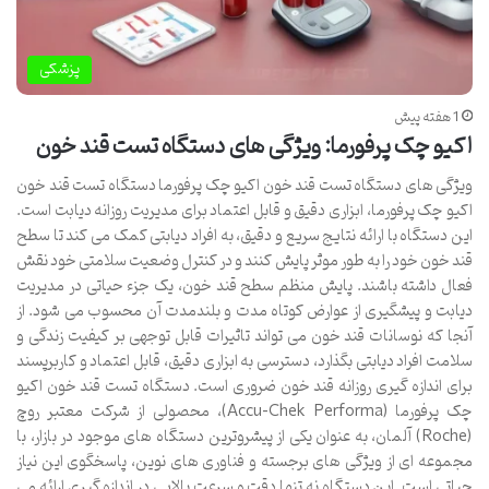
پزشکی
1 هفته پیش
اکیو چک پرفورما: ویژگی های دستگاه تست قند خون
ویژگی های دستگاه تست قند خون اکیو چک پرفورما دستگاه تست قند خون
اکیو چک پرفورما، ابزاری دقیق و قابل اعتماد برای مدیریت روزانه دیابت است.
این دستگاه با ارائه نتایج سریع و دقیق، به افراد دیابتی کمک می کند تا سطح
قند خون خود را به طور موثر پایش کنند و در کنترل وضعیت سلامتی خود نقش
فعال داشته باشند. پایش منظم سطح قند خون، یک جزء حیاتی در مدیریت
دیابت و پیشگیری از عوارض کوتاه مدت و بلندمدت آن محسوب می شود. از
آنجا که نوسانات قند خون می تواند تاثیرات قابل توجهی بر کیفیت زندگی و
سلامت افراد دیابتی بگذارد، دسترسی به ابزاری دقیق، قابل اعتماد و کاربرپسند
برای اندازه گیری روزانه قند خون ضروری است. دستگاه تست قند خون اکیو
چک پرفورما (Accu-Chek Performa)، محصولی از شرکت معتبر روچ
(Roche) آلمان، به عنوان یکی از پیشروترین دستگاه های موجود در بازار، با
مجموعه ای از ویژگی های برجسته و فناوری های نوین، پاسخگوی این نیاز
حیاتی است. این دستگاه نه تنها دقت و سرعت بالایی در اندازه گیری ارائه می