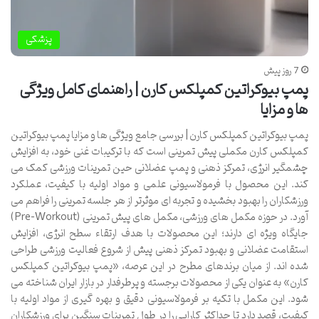
پزشکی
7 روز پیش
پمپ بیوکراتین کمپلکس کارن | راهنمای کامل ویژگی
ها و مزایا
پمپ بیوکراتین کمپلکس کارن | بررسی جامع ویژگی ها و مزایا پمپ بیوکراتین
کمپلکس کارن مکملی پیش تمرینی است که با ترکیبات غنی خود، به افزایش
چشمگیر انرژی، تمرکز ذهنی و پمپ عضلانی حین تمرینات ورزشی کمک می
کند. این محصول با فرمولاسیونی علمی و مواد اولیه با کیفیت، عملکرد
ورزشکاران را بهبود بخشیده و تجربه ای موثرتر از هر جلسه تمرینی را فراهم می
آورد. در حوزه مکمل های ورزشی، مکمل های پیش تمرینی (Pre-Workout)
جایگاه ویژه ای دارند؛ این محصولات با هدف ارتقاء سطح انرژی، افزایش
استقامت عضلانی و بهبود تمرکز ذهنی پیش از شروع فعالیت ورزشی طراحی
شده اند. از میان برندهای مطرح در این عرصه، «پمپ بیوکراتین کمپلکس
کارن» به عنوان یکی از محصولات برجسته و پرطرفدار در بازار ایران شناخته می
شود. این مکمل با تکیه بر فرمولاسیونی دقیق و بهره گیری از مواد اولیه با
کیفیت، قصد دارد تا حداکثر کارایی را در طول تمرینات سنگین برای ورزشکاران