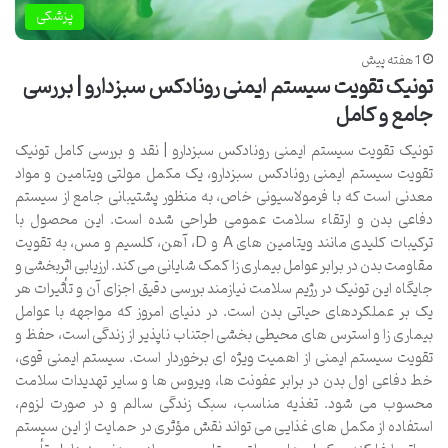
پزشکی
1 هفته پیش
تونیک تقویت سیستم ایمنی رونادکس سبزدارو | بررسی
جامع و کامل
تونیک تقویت سیستم ایمنی رونادکس سبزدارو | نقد و بررسی کامل تونیک
تقویت سیستم ایمنی رونادکس سبزدارو، یک مکمل مولتی ویتامین و مواد
معدنی است که با فرمولاسیونی خاص، به منظور پشتیبانی جامع از سیستم
دفاعی بدن و ارتقاء سلامت عمومی طراحی شده است. این محصول با
ترکیبات کلیدی مانند ویتامین های A و D، آهن، کلسیم و مس، به تقویت
مقاومت بدن در برابر عوامل بیماری زا کمک شایانی می کند. ارزیابی اثربخشی و
جایگاه این تونیک در رژیم سلامت نیازمند بررسی دقیق اجزای آن و تأثیرات هر
یک بر عملکردهای حیاتی بدن است. در دنیای امروز که مواجهه با عوامل
بیماری زا و استرس های محیطی بخشی اجتناب ناپذیر از زندگی است، حفظ و
تقویت سیستم ایمنی از اهمیت ویژه ای برخوردار است. سیستم ایمنی قوی،
خط دفاعی اول بدن در برابر عفونت ها، ویروس ها و سایر تهدیدات سلامت
محسوب می شود. تغذیه مناسب، سبک زندگی سالم و در صورت لزوم،
استفاده از مکمل های غذایی می تواند نقش مؤثری در حمایت از این سیستم