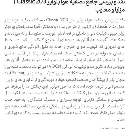
نقد و بررسی جامع تصفیه هوا بلوایر 203 Classic |
مزایا و معایب
نقد و بررسی تصفیه هوا بلوایر مدل 203 Classic دستگاه تصفیه هوا بلوایر
مدل 203 Classic با ترکیبی از طراحی ساده و عملکرد قدرتمند، راهکاری موثر
برای بهبود کیفیت هوای داخلی در فضاهای کوچک تا متوسط ارائه می دهد و
به کاهش آلاینده ها، آلرژن ها و بوهای نامطبوع کمک می کند. در محیط
های امروزی که کیفیت هوای خارج از خانه به دلیل آلودگی های شهری و
صنعتی همواره در حال کاهش است، اهمیت هوای پاک در فضای داخلی
منزل یا محل کار بیش از پیش محسوس می شود. ذرات معلق، آلرژن ها،
ویروس ها، باکتری ها و ترکیبات آلی فرار (VOCs) می توانند سلامت تنفسی را
به خطر انداخته و منجر به مشکلات مزمن شوند. برند بلوایر (Blueair)، به
عنوان یکی از پیشگامان صنعت تصفیه هوا، با بهره گیری از فناوری های نوین،
محصولاتی را عرضه کرده است که به طور موثری این چالش ها را برطرف می
کنند. در این میان، مدل 203 Classic به دلیل ابعاد مناسب، عملکرد قابل
اطمینان و سادگی کاربری، توجه بسیاری از مصرف کنندگان را به خود جلب
کرده است. طراحی و ساختار: زیبایی در سادگی طراحی دستگاه تصفیه هوا
بلوایر مدل 203 Classic بازتاب دهنده فلسفه مینیمالیستی و کاربردی گرایی
است. …