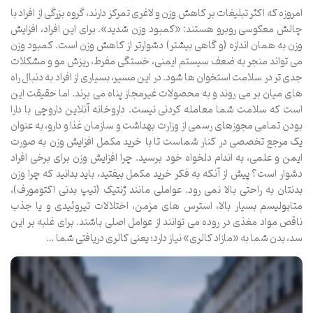
امروزه که اکثر تبلیغات بر کاهش وزن و لاغری تمرکز دارند، گروه بزرگی از افراد با
چالش معکوسی روبرو هستند: «کمبود وزن شدید». برای این افراد، افزایش
وزن به همان اندازه (و گاهی بیشتر) دشوارتر از کاهش وزن است. کمبود وزن
می تواند منجر به ضعف سیستم ایمنی، خستگی مفرط، ریزش مو و مشکلات
جدی تر در سلامت استخوان ها شود. در این مسیر، بسیاری از افراد به دنبال راه
های میان بر می روند و به محصولات غیرمجاز پناه می برند. اما حقیقت این
است که سلامت شما معامله کردنی نیست. داروخانه آنلاین داروچی با دارا
بودن تمامی مجوزهای رسمی از وزارت بهداشت و سازمان غذا و دارو، به عنوان
یک مرجع تخصصی در کنار شماست تا با خرید مکمل افزایش وزن به صورت
ایمن و علمی، به اندام دلخواه خود برسید. چرا افزایش وزن برای برخی افراد
دشوار است؟ پیش از آنکه به فکر خرید مکمل بیفتید، باید بدانید که چرا وزن
بدنتان به راحتی بالا نمی رود. عواملی مانند ژنتیک (تیپ بدنی اکتومورف)،
متابولیسم بسیار بالا، استرس های مزمن، اختلالات تیروئیدی و یا جذب
ناقص مواد مغذی در روده می توانند از عوامل اصلی باشند. برای غلبه بر این
سد، بدن شما به «مازاد کالری» نیاز دارد؛ یعنی کالری دریافتی شما …