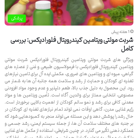
پزشکی
1 هفته پیش
شربت مولتی ویتامین کیندرویتال فلورادیکس: بررسی
کامل
ویژگی های شربت مولتی ویتامین کیندرویتال فلورادیکس شربت مولتی
ویتامین کیندرویتال فلورادیکس با فرمولاسیون طبیعی و غنی از عصاره های
گیاهی، میوه ای و ویتامین های ضروری، مکملی ایده آل برای تامین نیازهای
تغذیه ای کودکان و حمایت از رشد و سلامت همه جانبه آن ها به شمار می
رود. این محصول به دلیل جذب بالا، طعم دلپذیر و عدم وجود مواد افزودنی
مصنوعی، انتخابی ممتاز برای والدین آگاه است. تأمین ویتامین ها و مواد
معدنی کافی برای رشد و نمو سالم کودکان از اهمیت بالایی برخوردار است.
رژیم غذایی مدرن، گاهی اوقات نمی تواند تمام نیازهای تغذیه ای کودکان در
حال رشد را پوشش دهد و این مسئله می تواند منجر به کمبودهایی شود که
بر جنبه های مختلف سلامت آن ها، از جمله سیستم ایمنی، رشد جسمی و
عملکرد ذهنی تأثیر می گذارد. در چنین شرایطی، استفاده از مکمل های غذایی
با کیفیت و مؤثر، به عنوان یک ابزار حمایتی، می تواند نقش بسزایی ایفا کند.