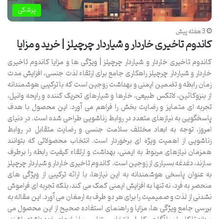
پزشکی
3 هفته پیش
کاندوم تاخیری خاردار و شیاردار چرچیلز | خرید و مزایا
کاندوم تاخیری خاردار و شیاردار چرچیلز | ویژگی ها و مزایا کاندوم تاخیری
خاردار و شیاردار چرچیلز راهکاری جامع برای ارتقاء لذت جنسی، افزایش مدت
زمان رابطه و تضمین ایمنی و بهداشت زوجین است که با ترکیبی هوشمندانه
از بنزوکائین، لاتکس طبیعی، خارها و شیارهای تحریک کننده و رایحه وانیل،
تجربه ای متمایز و رضایت بخش را فراهم می آورد. این محصول با هدف
پاسخگویی به نیازهای متعدد در روابط زناشویی طراحی شده است. در دنیای
امروز، توجه به ابعاد مختلف سلامت جنسی و رضایت متقابل در روابط
زناشویی از اهمیت ویژه ای برخوردار است. انتخاب محصولاتی که بتوانند
همزمان نیازهای مربوط به ایمنی، بهداشت و ارتقاء کیفیت رابطه را برطرف
سازند، دغدغه بسیاری از زوجین است. کاندوم تاخیری خاردار و شیاردار چرچیلز
به عنوان پاسخی هوشمندانه به این نیازها، با ارائه ترکیبی از ویژگی های
منحصر به فرد، نه تنها به افزایش ایمنی کمک می کند، بلکه تجربه ای فراموش
نشدنی از لذت و صمیمیت را برای هر دو طرف به ارمغان می آورد. این مقاله به
بررسی جامع ویژگی ها، مزایا و راهنمای استفاده صحیح از این محصول می