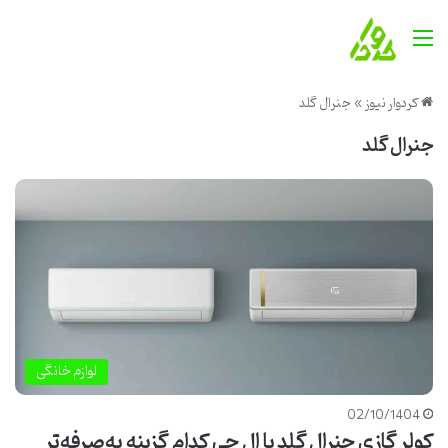
منو
کردوار نیوز
»
جنرال گلد
جنرال گلد
لوازم خانگی
02/10/1404
کولر گازی جنرال گلد یا ال جی کدام گزینه به‌صرفه‌تر