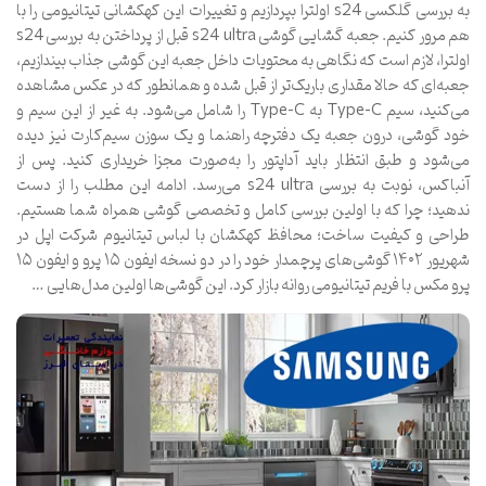
به بررسی گلکسی s24 اولترا بپردازیم و تغییرات این کهکشانی تیتانیومی را با
هم مرور کنیم. جعبه گشایی گوشی s24 ultra قبل از پرداختن به بررسی s24
اولترا، لازم است که نگاهی به محتویات داخل جعبه این گوشی جذاب بیندازیم،
جعبه‌ای که حالا مقداری باریک‌تر از قبل شده و همانطور که در عکس مشاهده
می‌کنید، سیم Type-C به Type-C را شامل می‌شود. به غیر از این سیم و
خود گوشی، درون جعبه یک دفترچه راهنما و یک سوزن سیم‌کارت نیز دیده
می‌شود و طبق انتظار باید آداپتور را به‌صورت مجزا خریداری کنید. پس از
آنباکس، نوبت به بررسی s24 ultra می‌رسد. ادامه این مطلب را از دست
ندهید؛ چرا که با اولین بررسی کامل و تخصصی گوشی همراه شما هستیم.
طراحی و کیفیت ساخت؛ محافظ کهکشان با لباس تیتانیوم شرکت اپل در
شهریور ۱۴۰۲ گوشی‌های پرچمدار خود را در دو نسخه ایفون ۱۵ پرو و ایفون ۱۵
پرو مکس با فریم تیتانیومی روانه بازار کرد. این گوشی‌ها اولین مدل‌هایی …