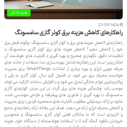
لوازم خانگی
27/05/1404
راهکارهای کاهش هزینه برق کولر گازی سامسونگ
راهکارهای کاهش هزینه های برق با کولر گازی سامسونگ: چگونه قبض برق
خود را کاهش دهید؟ کاهش هزینه های برق کولر گازی سامسونگ با
تنظیمات دقیق، نگهداری صحیح و بهره گیری از قابلیت های هوشمند آن
امکان پذیر است. این راهکارها شامل بهینه سازی دما، استفاده از حالت های
صرفه جویی انرژی و بهره برداری از امکانات SmartThings برای مدیریت
هوشمند مصرف برق می شود. در فصول گرم سال، کولر گازی به یکی از
پرکاربردترین لوازم خانگی تبدیل می شود و با افزایش ساعات کارکرد، می تواند
موجب رشد چشمگیر هزینه های برق گردد. در این میان، کولرهای گازی
سامسونگ با بهره گیری از فناوری های پیشرفته و طراحی مهندسی شده،
علاوه بر ارائه سرمایشی مطلوب، قابلیت های منحصربه فردی را برای مدیریت
و کاهش مصرف انرژی ارائه می دهند. هدف این مقاله، ارائه راهکارهای جامع
و کاربردی است که به مالکان فعلی کولر گازی سامسونگ و همچنین
خریداران بالقوه کمک کند تا با استفاده هوشمندانه از دستگاه خود، هزینه