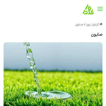
منو
کردوار نیوز
»
صابون
صابون