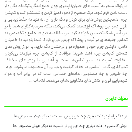
می‌تواند منجر به آسیب‌های جبران‌ناپذیری چون جمع‌شدگی، ترک‌خوردگی و از
دست دادن فرم شود. درک صحیح از نحوه تمیز کردن و شستشو کت و کاپشن
چرم، همچنین روش‌های براق کردن و نگه داری آن، نه تنها به حفظ زیبایی و
طول عمر این پوشاک ارزشمند کمک می‌کند، بلکه سرمایه‌گذاری شما را در
این آیتم شیک تضمین خواهد کرد. این مقاله به صورت جامع و تخصصی به
تمامی جنبه‌های مراقبت از پوشاک چرمی می‌پردازد تا شما بتوانید با اطمینان
کامل، کاپشن چرم خود را همواره نو و درخشان نگه دارید. با انواع روش های
شستن کاپشن چرم آشنا شوید! مراقبت از کاپشن چرم نیازمند رویکردی
متفاوت نسبت به سایر لباس‌ها است و آشنایی با روش‌های مختلف
تمیزکاری، گامی اساسی در حفظ کیفیت و زیبایی آن محسوب می‌شود. چرم،
چه طبیعی و چه مصنوعی، ماده‌ای حساس است که در برابر آب و مواد
شیمیایی قوی واکنش‌های متفاوتی نشان می‌دهد. انتخاب …
نظرات کاربران
فرهنگ پایدار
در
علت برتری چت جی پی تی نسبت به دیگر هوش مصنوعی ها
انوش کلباسی
در
علت برتری چت جی پی تی نسبت به دیگر هوش مصنوعی ها