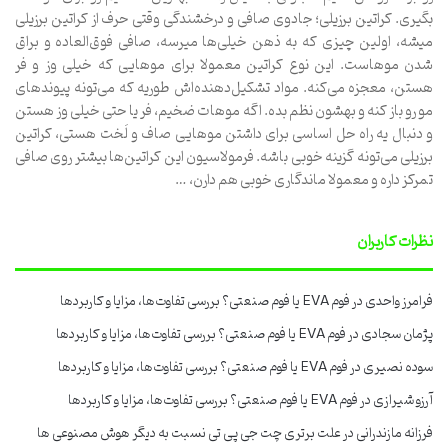
بگیری. کراتین برزیلی؛ جادوی صافی و درخشندگی وقتی حرف از کراتین برزیلی
میشه، اولین چیزی که به ذهن خیلی‌ها میرسه، صافی فوق‌العاده و براق
شدن موهاست. این نوع کراتین معمولا برای موهایی که خیلی وز و فر
هستن، معجزه می‌کنه. مواد تشکیل‌دهنده‌اش طوریه که می‌تونه پیوندهای
مو رو باز کنه و بهشون نظم بده. اگه موهات ضخیم، فر یا حتی خیلی وز هستن
و دنبال یه راه حل اساسی برای داشتن موهایی صاف و لَخت هستی، کراتین
برزیلی می‌تونه گزینه خوبی باشه. فرمولاسیون این کراتین‌ها بیشتر روی صافی
تمرکز داره و معمولا ماندگاری خوبی هم دارن، …
نظرات کاربران
فرامرز واحدی
در
فوم EVA یا فوم صنعتی؟ بررسی تفاوت‌ها، مزایا و کاربردها
پژمان سجادی
در
فوم EVA یا فوم صنعتی؟ بررسی تفاوت‌ها، مزایا و کاربردها
سوده نصیری
در
فوم EVA یا فوم صنعتی؟ بررسی تفاوت‌ها، مزایا و کاربردها
آرزو شیرازی
در
فوم EVA یا فوم صنعتی؟ بررسی تفاوت‌ها، مزایا و کاربردها
فرزانه مازندرانی
در
علت برتری چت جی پی تی نسبت به دیگر هوش مصنوعی ها