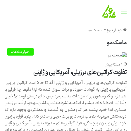
منو
کردوار نیوز
»
ماسک مو
ماسک مو
اخبار سلامت
4 هفته پیش
تفاوت کراتین‌های برزیلی، آمریکایی و ژاپنی
تفاوت کراتین‌های برزیلی، آمریکایی و ژاپنی اگه تا حالا اسم کراتین برزیلی،
آمریکایی یا ژاپنی به گوشت خورده و برات سوال شده که اینا دقیقا چه فرقی با
هم دارن و کدومشون برای موهات مناسب‌تره، پس جای درستی اومدی! خیلی
وقتا این اصطلاحات بیشتر از اینکه یه نشونه علمی باشن، یهجور ترفند بازاریابی
هستن. اما خب، پشت هر کدومشون یه فلسفه و عملکردی وجود داره که
دونستنش می‌تونه انتخاب درست رو برات خیلی راحت‌تر کنه. اینجا قراره با زبون
خودمونی و بدون پیچیدگی، فرق کراتین‌های معروف برزیلی، آمریکایی و ژاپنی
رو برات روشن کنیم تا بتونی با خیال راحت بهترین تصمیم رو برای موهات