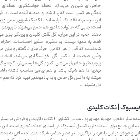
خاطره‌ای شیرین می‌سازد. لحظه خواستگاری، نقطه‌ای
زندگی هر کسی است که پر از شور و امید به آینده است. در ف
این مراسم نه فقط یک قرار ساده، بلکه یک شروع رسمی و پر ا
است؛ جایی که خانواده‌ها دور هم جمع می‌شوند تا پیوندی ن
دهند. خب، در این میان، گل نقش کلیدی و پررنگی بازی می
فقط یه هدیه نیست، یه سفیره! سفیر احساسات، احترام 
شماست که قبل از هر کلامی، حرف‌های ناگفته رو بیان می‌
وقتی صحبت از باکس گل خواستگاری می‌شه، انتخاب‌
پیچیده‌تر و خاص‌تر می‌شن. کدوم گل‌ها رسمی‌ترن؟ چه رنگ
بهتریه تا هم شیک باشه و هم پیامی مناسب داشته باش
میشه یه باکس گل خاص و به یادموندنی تهیه کرد که هم ح
دل بشینه …
فیسبوک | نکات کلیدی
نده سارا نخعی، مهدیه مهدی پور، عباس کشاورز ) کتاب بازاریابی و فروش در بست
اهنمایی جامع برای استفاده از پتانسیل فیسبوک در راستای اهداف تجاری است. این 
ابی و فروش در این پلتفرم را فراگیرید. در عصر حاضر، شبکه های اجتماعی به بخ