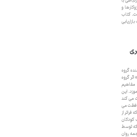
تباطی با
وکارها و
ست. کتاب
ازاریابی
ری
نده گروه
اثر گروه
 مفاهیم
وزد. این
ت می کند
حافظت می
 فراتر از
 کودکان
 که توسط
جمه روان