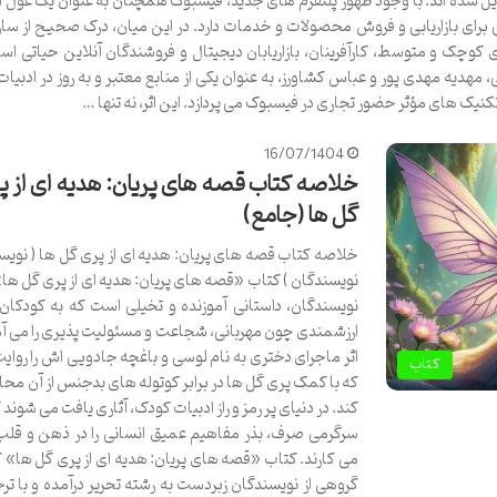
بدیل شده اند. با وجود ظهور پلتفرم های جدید، فیسبوک همچنان به عنوان یک غول ار
 برای بازاریابی و فروش محصولات و خدمات دارد. در این میان، درک صحیح از ساز
کوچک و متوسط، کارآفرینان، بازاریابان دیجیتال و فروشندگان آنلاین حیاتی ا
هدیه مهدی پور و عباس کشاورز، به عنوان یکی از منابع معتبر و به روز در ادبیات ب
نیک های مؤثر حضور تجاری در فیسبوک می پردازد. این اثر، نه تنها …
16/07/1404
خلاصه کتاب قصه های پریان: هدیه ای از پ
گل ها (جامع)
خلاصه کتاب قصه های پریان: هدیه ای از پری گل ها ( نویس
نویسندگان ) کتاب «قصه های پریان: هدیه ای از پری گل ها» 
نویسندگان، داستانی آموزنده و تخیلی است که به کودکان
ارزشمندی چون مهربانی، شجاعت و مسئولیت پذیری را می آم
اثر ماجرای دختری به نام لوسی و باغچه جادویی اش را روای
کتاب
که با کمک پری گل ها در برابر کوتوله های بدجنس از آن م
کند. در دنیای پر رمز و راز ادبیات کودک، آثاری یافت می شوند که
سرگرمی صرف، بذر مفاهیم عمیق انسانی را در ذهن و قلب
می کارند. کتاب «قصه های پریان: هدیه ای از پری گل ها»
گروهی از نویسندگان زبردست به رشته تحریر درآمده و با تر