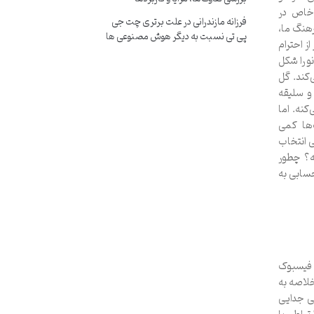
 خاص در
فرزانه مازندرانی
در
علت برتری چت جی
رهنگ ما،
پی تی نسبت به دیگر هوش مصنوعی ها
ز احترام
و را شکل
‌کند. گل
و سلیقه
کنه. اما
ها کمی
ی انتخاب
ه؟ چطور
سابی به
ر فیسبوک
خلاصه به
شی جدایی