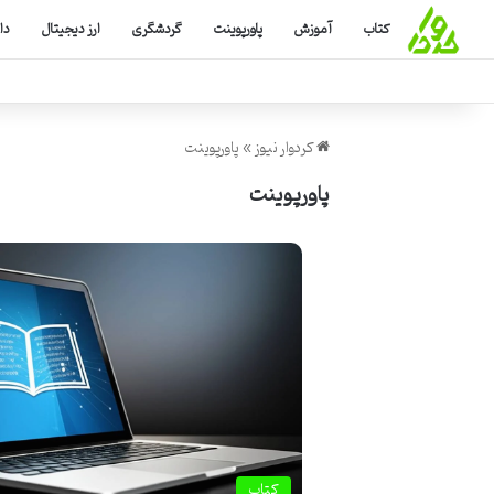
کتاب
آموزش
پاورپوینت
گردشگری
ارز دیجیتال
دا
کردوار نیوز
»
پاورپوینت
پاورپوینت
کتاب