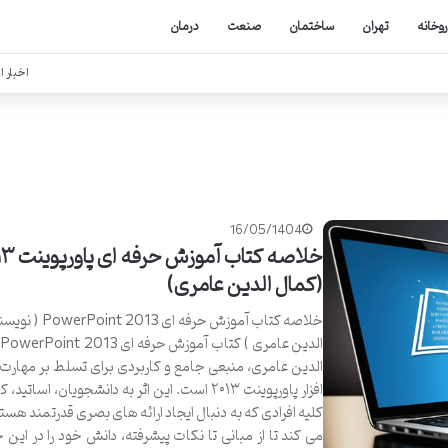
روخانه
تهران
ساختمان
صنعت
درمان
اخبار ا
16/05/1404
خلاصه کتاب آموزش
(کمال الدین عامری)
خلاصه کتاب آموزش حرفه ای 
ا
الدین عامری، منبعی جامع و کاربردی برای تسلط بر مهارت
افزار پاورپوینت ۲۰۱۳ است. این اثر به دانشجویان، اساتید
کلیه افرادی که به دنبال ایجاد ارائه های بصری قدرتمند هس
می کند تا از مبانی تا نکات پیشرفته، دانش خود را در این حو