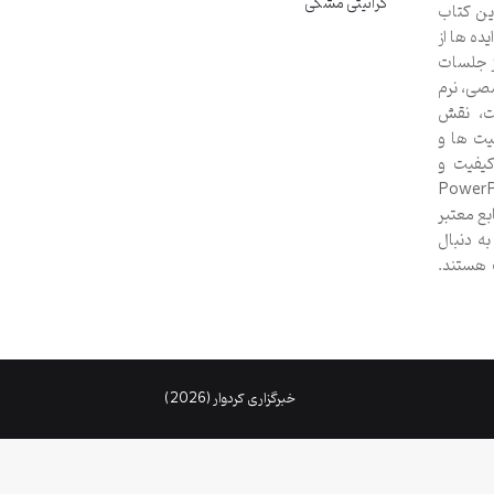
گرانیتی مشکی
این کتاب
ده ها از
ز جلسات
صی، نرم
نت، نقش
یت ها و
کیفیت و
اد کند. کتاب آموزش حرفه ای PowerPoint
ابع معتبر
به دنبال
ت هستند.
خبرگزاری کردوار (2026)