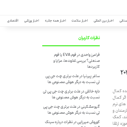
ستانی
اخبار بین المللی
اخبار سلامت
اخبار همه جانبه
اخبار ورزشی
اقتصادی
نظرات کاربران
فرامرز واحدی
در
فوم EVA یا فوم
صنعتی؟ بررسی تفاوت‌ها، مزایا و
کاربردها
 حرفه ای پاورپوینت ۲۰۱۳
ساغر پیرنیا
در
علت برتری چت جی پی
تی نسبت به دیگر هوش مصنوعی ها
PowerPoint 2013 ( نویسنده کمال
دایه خالقی
در
علت برتری چت جی پی تی
لدین عامری ) کتاب آموزش حرفه ای PowerPoint 2013 اثر کمال
نسبت به دیگر هوش مصنوعی ها
 های نرم
گیو مشکینی
در
علت برتری چت جی پی
، کارمندان و
تی نسبت به دیگر هوش مصنوعی ها
تند، کمک
کوروش میرزایی
در
نظرات درباره سینک
زه ارتقا