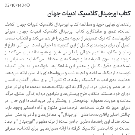
02/10/1404
کتاب اورجینال کلاسیک ادبیات جهان
راهنمای نهایی خرید و مطالعه کتاب اورجینال کلاسیک ادبیات جهان: کشف
اصالت، عمق و ماندگاری کتاب اورجینال کلاسیک ادبیات جهان، میراثی
گرانبهاست که درک عمیق‌تر از تجربه بشری را فراهم می‌کند و انتخاب نسخه
اصیل آن برای بهره‌مندی کامل از این گنجینه‌ها حیاتی است. این آثار، فارغ از
زمان و مکان، مفاهیم جهانی را با زبانی شیوا و هنرمندانه بیان می‌کنند و
دریچه‌ای به سوی اندیشه‌ها و فرهنگ‌های مختلف می‌گشایند. دستیابی به
نسخه‌های دقیق، کامل و معتبر این شاهکارها، خواننده را به بطن اندیشه
نویسنده نزدیک‌تر ساخته و تجربه ناب و بی‌واسطه‌ای را از متن ارائه می‌دهد.
جذابیت ابدی ادبیات کلاسیک، ریشه در توانایی آن برای سخن گفتن با انسان
در هر عصر و زمانی دارد. این آثار نه تنها بازتاب‌دهنده دغدغه‌ها و ارزش‌های
دوران خود هستند، بلکه با طرح پرسش‌های بنیادین درباره زندگی، عشق، مرگ،
عدالت و هویت، همواره الهام‌بخش و روشنگر باقی می‌مانند. با این حال، در
دنیای امروز که کثرت نسخه‌ها، ترجمه‌های متنوع و گاه نامعتبر وجود دارد،
چالش اصلی یافتن نسخه‌های “اورجینال” یا معادل‌های وفادار به متن اصلی
است. هدف این راهنما، سفری جامع است؛ از درک مفهوم “اورجینال” و ابعاد
اصالت در کتاب‌های کلاسیک گرفته تا ارائه معیارهایی برای انتخاب، معرفی