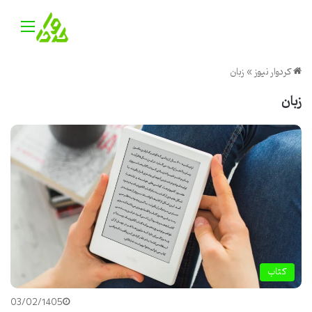
منو
کردوار نیوز
»
زبان
زبان
کتاب
03/02/1405