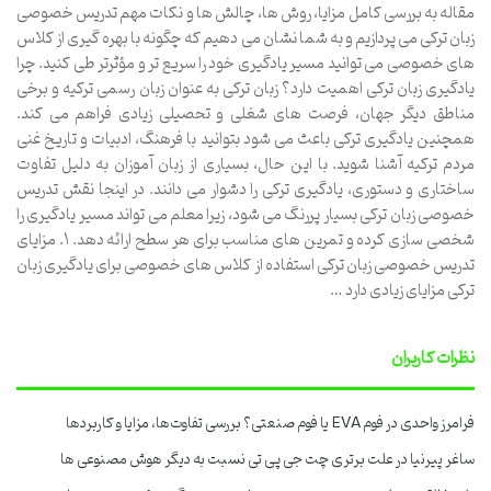
مقاله به بررسی کامل مزایا، روش ها، چالش ها و نکات مهم تدریس خصوصی
زبان ترکی می پردازیم و به شما نشان می دهیم که چگونه با بهره گیری از کلاس
های خصوصی می توانید مسیر یادگیری خود را سریع تر و مؤثرتر طی کنید. چرا
یادگیری زبان ترکی اهمیت دارد؟ زبان ترکی به عنوان زبان رسمی ترکیه و برخی
مناطق دیگر جهان، فرصت های شغلی و تحصیلی زیادی فراهم می کند.
همچنین یادگیری ترکی باعث می شود بتوانید با فرهنگ، ادبیات و تاریخ غنی
مردم ترکیه آشنا شوید. با این حال، بسیاری از زبان آموزان به دلیل تفاوت
ساختاری و دستوری، یادگیری ترکی را دشوار می دانند. در اینجا نقش تدریس
خصوصی زبان ترکی بسیار پررنگ می شود، زیرا معلم می تواند مسیر یادگیری را
شخصی سازی کرده و تمرین های مناسب برای هر سطح ارائه دهد. ۱. مزایای
تدریس خصوصی زبان ترکی استفاده از کلاس های خصوصی برای یادگیری زبان
ترکی مزایای زیادی دارد …
نظرات کاربران
فرامرز واحدی
در
فوم EVA یا فوم صنعتی؟ بررسی تفاوت‌ها، مزایا و کاربردها
ساغر پیرنیا
در
علت برتری چت جی پی تی نسبت به دیگر هوش مصنوعی ها