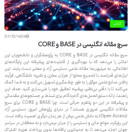
کتاب
07/10/1404
سرچ مقاله انگلیسی در BASE و CORE
سرچ مقاله انگلیسی در BASE و CORE به پژوهشگران و دانشجویان این
امکان را می‌دهد که با بهره‌گیری از قابلیت‌های پیشرفته این پایگاه‌های
اطلاعاتی، به میلیون‌ها مقاله علمی دسترسی آزاد و معتبر دست یابند. این
ابزارهای قدرتمند با تجمیع محتوا از هزاران مخزن و نشریه دانشگاهی، فرآیند
یافتن منابع علمی موثق را به طور چشمگیری تسهیل می‌کنند و به شما کمک
می‌کنند تا با دقتی بی‌نظیر، پیشینه تحقیق خود را غنی‌سازی کنید. هدف این
راهنما، ارائه دستورالعمل‌های گام‌به‌گام برای تسلط بر جستجوهای مقدماتی
و پیشرفته در این دو پلتفرم حیاتی است. چرا BASE و CORE برای سرچ
مقالات انگلیسی ضروری هستند؟ در دنیای پژوهش امروز، دسترسی آزاد
(Open Access) به دانش علمی بیش از هر زمان دیگری اهمیت یافته است.
این رویکرد، موانع مالی و دسترسی را از میان برمی‌دارد و به محققان در سراسر
جهان اجازه می‌دهد تا به جدیدترین یافته‌ها بدون پرداخت هزینه اشتراک