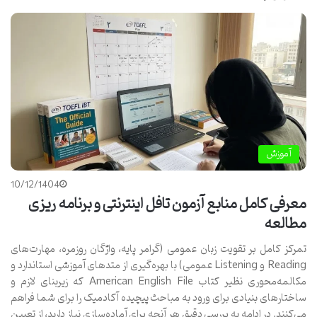
آموزش
10/12/1404
معرفی کامل منابع آزمون تافل اینترنتی و برنامه ریزی
مطالعه
تمرکز کامل بر تقویت زبان عمومی (گرامر پایه، واژگان روزمره، مهارت‌های
Reading و Listening عمومی) با بهره‌گیری از متدهای آموزشی استاندارد و
مکالمه‌محوری نظیر کتاب American English File که زیربنای لازم و
ساختارهای بنیادی برای ورود به مباحث پیچیده آکادمیک را برای شما فراهم
می‌کنند. در ادامه به بررسی دقیق هر آنچه برای آماده‌سازی نیاز دارید، از تعیین