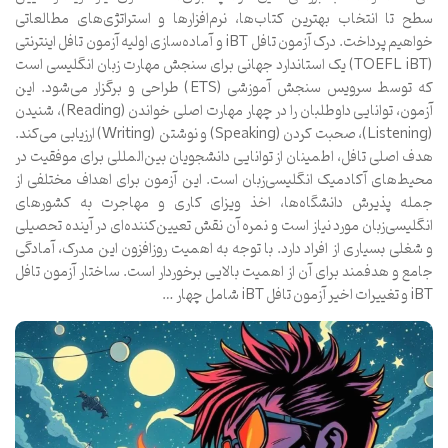
سطح تا انتخاب بهترین کتاب‌ها، نرم‌افزارها و استراتژی‌های مطالعاتی
خواهیم پرداخت. درک آزمون تافل iBT و آماده‌سازی اولیه آزمون تافل اینترنتی
(TOEFL iBT) یک استاندارد جهانی برای سنجش مهارت زبان انگلیسی است
که توسط سرویس سنجش آموزشی (ETS) طراحی و برگزار می‌شود. این
آزمون، توانایی داوطلبان را در چهار مهارت اصلی خواندن (Reading)، شنیدن
(Listening)، صحبت کردن (Speaking) و نوشتن (Writing) ارزیابی می‌کند.
هدف اصلی تافل، اطمینان از توانایی دانشجویان بین‌المللی برای موفقیت در
محیط‌های آکادمیک انگلیسی‌زبان است. این آزمون برای اهداف مختلفی از
جمله پذیرش دانشگاه‌ها، اخذ ویزای کاری و مهاجرت به کشورهای
انگلیسی‌زبان مورد نیاز است و نمره آن نقش تعیین‌کننده‌ای در آینده تحصیلی
و شغلی بسیاری از افراد دارد. با توجه به اهمیت روزافزون این مدرک، آمادگی
جامع و هدفمند برای آن از اهمیت بالایی برخوردار است. ساختار آزمون تافل
iBT و تغییرات اخیر آزمون تافل iBT شامل چهار …