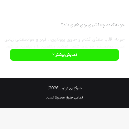
جوانه گندم چه تاثیری روی لاغری دارد؟
جوانه، قلب مغذی گندم و حاوی پروتئین،، فیبر و موادمعدنی زیادی
است. موادمغذی جوانه‌ها شامل فولات، ویتامین E و تیامین می‌شود.
معمولا پیشنهاد می‌شود اگر می‌خواهید طعمی فوق‌العاده و آجیلی
نمایش بیشتر
ملایمی به غذایتان بیفزایید، جوانه خام یا برشته را به اسموتی‌ها،
کاسرول‌ها، خورش‌ها و سوپ‌ها اضافه کنید. 2 قاشق غذاخوری جوانه
گندم این ارزش غذایی را دارد:
خبرگزاری کردوار (2026)
45 کالری انرژی
1 گرم چربی غیراشباع
تمامی حقوق محفوظ است.
2 گرم فیبر غذایی
10 درصد از نیاز روزانه به فولات
8 درصد از نیاز روزانه به فسفر، منیزیم و روی