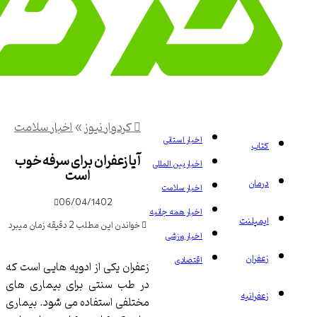
کردوار نیوز
»
اخبار سلامت
اخبار استانی
اب
آیا زعفران برای سرفه خوب
اخبار بین المللی
است
ان
اخبار سلامت
06/04/1402
اخبار همه جانبه
مپلنت
خواندن این مطلب 2 دقیقه زمان میبرد
اخبار ورزشی
ران
اقتصادی
زعفران یکی از ادویه هایی است که
در طب سنتی برای بیماری های
رانیه
مختلفی استفاده می شود. بیماری