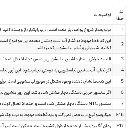
کد
توضیحات
خطا
1
درب بعد از شروع برنامه، باز مانده است. درب را یکبار باز و بسته کنید
این کد خطا مربوط به فشار آب است و نشان دهنده‌ این موضوع است 
2
تخلیه، شیربرقی و فیلتر لباسشویی تمیز باشد.
3
المنت حرارتی یا مدار ماشین لباسشویی زیمنس دچار اختلال شده است.
4
اگر تخلیه آب ماشین لباسشویی به درستی انجام نشود، این ارور لباسش
5
این کدخطا نشان دهنده وجود مشکل در موتور لباسشویی است. برای
6
اگر سنسور حرارتی دستگاه دچار مشکل شده باشد، این ارور ماشین لبا
7
سنسور NTC دستگاه دچار مشکل شده است و احتمالا اتصال کوتاه مدار ترمیستور این مشکل را به وجود آورده است.
E16
میکروسوئیچ درب عمل نمی‌کند و باید قطعات مربوط به درب چک شو
E17
زمان آبگیری بیش از حد مجاز طول کشیده است. ممکن است شیر آب بس