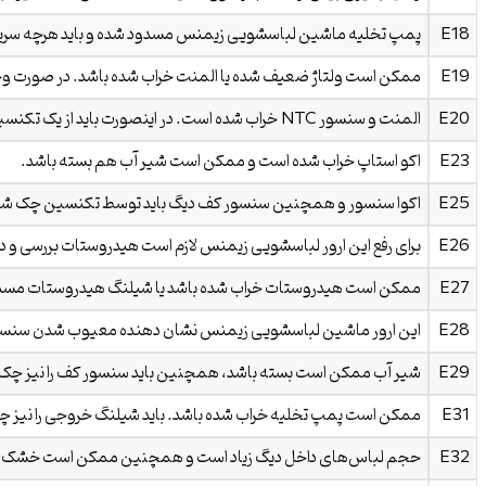
E18
پمپ تخلیه ماشین لباسشویی زیمنس مسدود شده و باید هرچه سریع‌ت
E19
ممکن است ولتاژ ضعیف شده یا المنت خراب شده باشد. در صورت وجود
E20
المنت و سنسور NTC خراب شده است. در اینصورت باید از یک تکنسین کمک گرفته و این قطعات را تعویض کنید.
E23
اکو استاپ خراب شده است و ممکن است شیر آب هم بسته باشد.
E25
اکوا سنسور و همچنین سنسور کف دیگ باید توسط تکنسین چک شو
E26
برای رفع این ارور لباسشویی زیمنس لازم است هیدروستات بررسی و 
E27
ممکن است هیدروستات خراب شده باشد یا شیلنگ هیدروستات مسدو
E28
این ارور ماشین لباسشویی زیمنس نشان دهنده معیوب شدن سنس
E29
شیر آب ممکن است بسته باشد، همچنین باید سنسور کف را نیز چک ک
E31
ممکن است پمپ تخلیه خراب شده باشد. باید شیلنگ خروجی را نیز چ
E32
حجم لباس‌های داخل دیگ زیاد است و همچنین ممکن است خشک کن دس