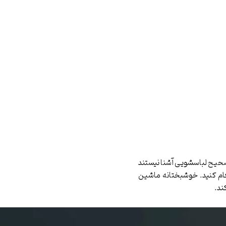
 صحیح لباسشویی آشنا نیستند
قدام کنید. خوشبختانه ماشین
ند.