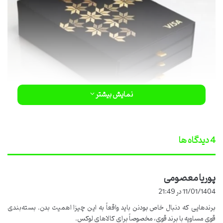
نمایش بیشتر
‫4 دیدگاه ها
پوریا معصومی
گ
ف
11/01/1404 در 21:49
ت
هارد باکس ها علاوه بر استحکام و قابلیت محافظت از محصولات به دلیل
برندهایی که دنبال خاص بودنن باید واقعاً به این چیزا اهمیت بدن. بسته‌بندی
:
امکان چاپ اختصاصی به ابزاری قدرتمند برای برندسازی تبدیل شده اند. در
قوی مساویه با برند قوی، مخصوصاً برای کالاهای لوکس.