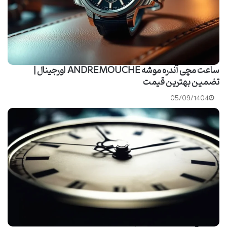
ساعت مچی آندره موشه ANDREMOUCHE اورجینال |
تضمین بهترین قیمت
05/09/1404