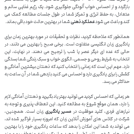
بازگردد و از احساس خواب آلودگی جلوگیری شود. یک رژیم غذایی سالم و
متعادل، به حفظ انرژی و تمرکز شما در طول جلسات مطالعه کمک می
کند و باعث می شود
عملکرد ذهنی
شما در بهترین حالت خود باقی بماند.
همانطور که ملاحظه کردید، نظرات و تحقیقات در مورد بهترین زمان برای
یادگیری زبان انگلیسی متفاوت است. برخی صبح را بهترین می دانند، در
حالی که عده ای دیگر عصر یا شب را ترجیح می دهند. در نهایت، این
انتخاب به شرایط روحی و جسمی، الگوی خواب و سبک زندگی شما بستگی
دارد. مهم این است که زمانی را انتخاب کنید که ذهنتان بیشترین آمادگی و
کشش را برای یادگیری دارد و احساس می کنید بازدهی شما در آن ساعت به
حداکثر می رسد.
هر زمانی که احساس کردید می توانید بهتر یاد بگیرید و ذهنتان آمادگی لازم
را دارد، همان موقع شروع به مطالعه کنید. این انعطاف پذیری و توجه به
نیازهای فردی، کلید موفقیت در
مسیر یادگیری
زبان است. همچنین،
شرکت در کلاس های آموزش آنلاین زبان که امروزه بسیار فراگیر شده اند،
می تواند به شما این امکان را بدهد که ساعات یادگیری خود را با بهترین
زمان های شخصی تان تطبیق دهید و از یک برنامه منعطف بهره مند