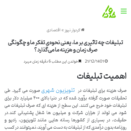
منو
کردوار نیوز
»
اقتصادی
تبلیغات چه تاثیری بر ما، یعنی نحوه‌ی تفکر ما و چگونگی
صرف زمان و هزینه‌ ما می‌گذارد؟
21/12/1401
خواندن این مطلب 6 دقیقه زمان میبرد
اهمیت تبلیغات
تلویزیون شهری
صرف هزینه برای تبلیغات در
صورت می گیرد. طی
تحقیقات صورت گرفته برآورد شده که در دنیا بالای ۴۰۰ میلیارد دلار برای
تبلیغات خود خرج می کنند. این سطح از هزینه ای که صرف تبلیغات می
شود می تواند از هزاران شرکت و میلیون­ ها شغل پشتیبانی کند.در
حقیقت، در بسیاری از کشورها رسانه­ هایی مانند تلویزیون، رادیو و
روزنامه بدون درآمدی که از تبلیغات به دست می آورند، نمیتوانند در کسب