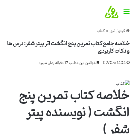
منو
کردوار نیوز
»
کتاب
خلاصه جامع کتاب تمرین پنج انگشت اثر پیتر شفر: درس ها
و نکات کاربردی
02/05/1404
خواندن این مطلب 17 دقیقه زمان میبرد
خلاصه کتاب تمرین پنج
انگشت ( نویسنده پیتر
شفر )