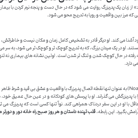
 از زبان یک پدربزرگ روایت می شود که در حال دست و پنجه نرم کردن با بیماری
ی که مرز بین واقعیت و رویا به تدریج محو می شود.
خود آشنا می کند. او دیگر قادر به تشخیص کامل زمان و مکان نیست و خاطراتش
ند. او در یک میدان بزرگ، که به تدریج کوچک تر و کوچک تر می شود، به سر می 
ته در حال کوچک شدن و تنگ تر شدن است. اولین نشانه های بیماری نه تنها او 
ی دارد.
در میان تمام این گم گشتگی ها، نوه ای به نام نوآ (Noah) به عنوان تنها نقطه اتصال پدربزرگ با واقعیت و عشق بی قید و شرط
ا با پدربزرگش می گذراند. او با پرسش های کودکانه و در عین حال عمیق خود،
حداقل با او در این سفر دردناک همراهی کند. نوآ تنها کسی است که پدربزرگ می توا
رامش بگیرد. این رابطه،
قلب تپنده داستان و هر روز صبح راه خانه دور و دورتر 