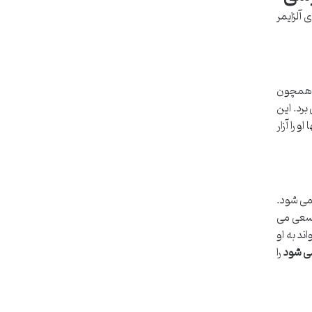
 آلزایمر
، همچون
برد. این
را آزار
 ظاهر می شود.
 سعی می
ند به او
می شود
را