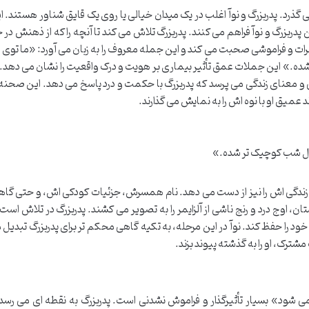
ذرد. پدربزرگ و نوآ اغلب در یک میدان خیالی یا روی یک قایق شناور هستند. ا
دربزرگ و نوآ فراهم می کنند. پدربزرگ تلاش می کند تا آنچه را که از ذهنش در
ات و فراموشی صحبت می کند و این جمله معروف را به زبان می آورد: «ما توی 
ه.» این جملات عمق تأثیر بیماری بر هویت و درک واقعیت را نشان می دهد. نوآ
 و معنای زندگی می پرسد که پدربزرگ با حکمت و درد پاسخ می دهد. این صحنه 
میق او با نوه اش را به نمایش می گذارند.
طول شب کوچیک تر شده.»
ر زندگی اش را نیز از دست می دهد. نام همسرش، جزئیات کودکی اش، و حتی گاه
ن، اوج درد و رنج ناشی از آلزایمر را به تصویر می کشند. پدربزرگ در تلاش است ت
 را حفظ کند. نوآ در این مرحله، به تکیه گاهی محکم تر برای پدربزرگ تبدیل 
ترک، او را به گذشته پیوند بزند.
 می شود» بسیار تأثیرگذار و فراموش نشدنی است. پدربزرگ به نقطه ای می رسد 