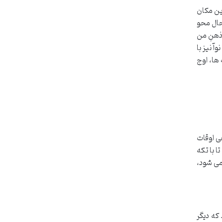
ین مکان
 حال محو
ذهنِ من
 نیز با
ها، اوج
ی اوقات
ا با تکه
می شود،
که دیگر