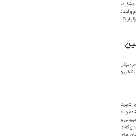
 عشق در
 و ابعاد
ر از یک
مین
سر جهان
 تلخی و
کرد. شهرت
از شد. این رمان که به بیش از ۴۰ زبان ترجمه شده و به
ربانی و
د و گفت
سان های