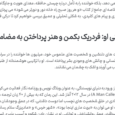
می دهد، بلکه خواننده را به تأمل درباره چیستی حافظه، معنای هویت و جایگاه
اصه ای جامع از کتاب «و هر روز صبح راه خانه دور و دورتر می شود» می پردازیم
 پیام های کلیدی، به شکلی تحلیلی و عمیق بررسی خواهیم کرد تا درکی فرات
نی او: فردریک بکمن و هنر پرداختن به مضا
ایت های دلنشین و شخصیت های ملموس خود، میلیون ها خواننده را در سرا
انی و چالش های وجودی بشر پرداخته است. او با ترکیبی هوشمندانه از طنز،
ب می آورند و اشک به چشمان می نشانند.
ئد متولد شد. پیش از ورود به دنیای نویسندگی، به عنوان وبلاگ نویس و روزنامه نگار فعالیت می 
جهانی او با انتشار رمان «مردی به نام اوه» (A Man Called Ove) در سال ۲۰۱۲ آغ
ستادی در خلق شخصیت های نچسب اما دوست داشتنی، که در عمق وجودشان مه
ته او می توان به «بریت ماری اینجا بود»، «شهر خرس» و «مادربزرگ سلام رسان
اقت، عمق روانشناختی و توانایی او در نشان دادن شکوه و آسیب پذیری ان