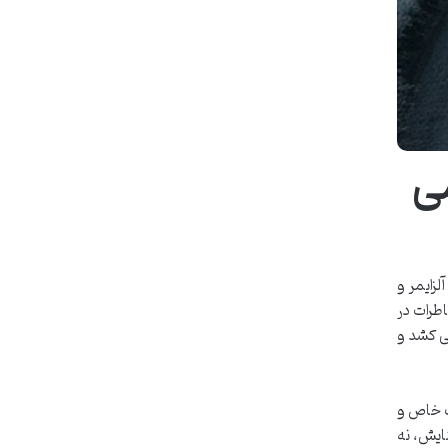
می
لزایمر و
طرات در
ی کشد و
ک خاص و
ایش، نه