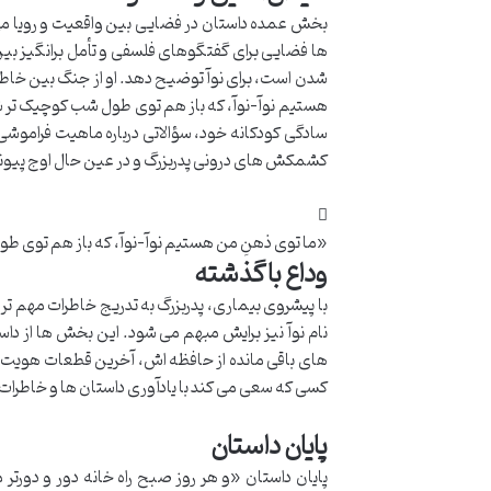
بخش عمده داستان در فضایی بین واقعیت و رویا می گ
ها فضایی برای گفتگوهای فلسفی و تأمل برانگیز بین پ
شدن است، برای نوآ توضیح دهد. او از جنگ بین خاطر
هستیم نوآ-نوآ، که باز هم توی طول شب کوچیک تر شد
سادگی کودکانه خود، سؤالاتی درباره ماهیت فراموشی
کشمکش های درونی پدربزرگ و در عین حال اوج پیوند ع
«ما توی ذهنِ من هستیم نوآ-نوآ، که باز هم توی 
وداع با گذشته
با پیشروی بیماری، پدربزرگ به تدریج خاطرات مهم ت
نام نوآ نیز برایش مبهم می شود. این بخش ها از داستا
های باقی مانده از حافظه اش، آخرین قطعات هویت خود
کسی که سعی می کند با یادآوری داستان ها و خاطرات مش
پایان داستان
پایان داستان «و هر روز صبح راه خانه دور و دورتر