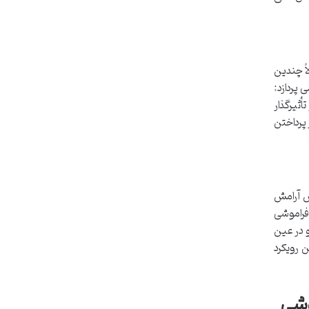
ً چندین
 پردازد:
أثیرگذار
 پرداختن
ش آرامش
 فراموشی
و در عین
 رویکرد
وشی