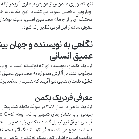
تنها تصویری ملموس از عوارض بیماری آلزایمر ارائه 
رویارویی با فقدان دعوت می کند. در این مقاله، به خل
مختلف آن را از جمله مضامین اصلی، سبک نوشتاری و
معرفی ساده از این اثر بی نظیر ارائه شود.
نگاهی به نویسنده و جهان بی
عمیق انسانی
فردریک بکمن، نویسنده ای که توانسته است با رو
مجذوب کند، در آثارش همواره به مضامین عمیق انس
عشق، داستان هایی می آفریند که همزمان لبخند بر ل
معرفی فردریک بکمن
فردریک بکمن در سال ۱۹۸۱ در سو
فیلمی موفق نیز تبدیل گشت، بکمن را به عنوان ا
انسانیت موج می زند، معرفی کرد. از دیگر آثار برجس
متأسف است» اشاره کرد. سبک نوشتاری بکمن با صد