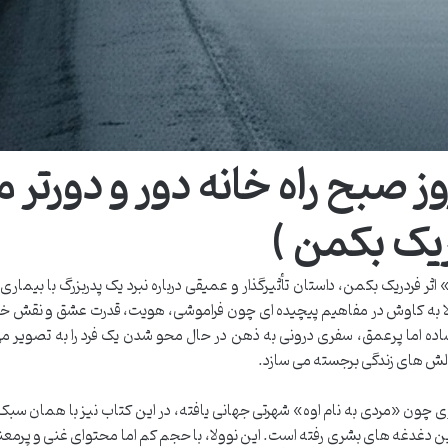
ز صبح راه خانه دور و دورتر 
ریک بکمن )
ر فردریک بکمن، داستان تأثیرگذار و عمیقی درباره نبرد یک پدربزرگ با بیماری آ
نوولا به کاوش در مفاهیم پیچیده ای چون فراموشی، هویت، قدرت عشق و نقش خا
اده اما پرعمق، سفری درونی به ذهن در حال محو شدن یک فرد را به تصویر م
الش های زندگی برجسته می سازد.
اری چون «مردی به نام اوه» شهرتی جهانی یافته، در این کتاب نیز با همان سب
ین دغدغه های بشری رفته است. این نوولا، با حجم کم اما محتوای غنی و پرمعن