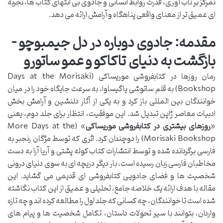
تمرکز بر تاب آوری، قدرت روابط انسانی و جادوی بی انتهای کتاب ها، تجربه
ای عمیق تر از معنای واقعی پناهگاه و آرامش ارائه می دهد.
مقدمه: جادوی دوباره در دل جیمبوچو –
بازگشت به دنیای تاکاکو و عمو ساتورو
رمان روزها در کتابفروشی موریساکی (Days at the Morisaki
Bookshop) به قلم ساتوشی یاگیساوا، به سرعت جایگاه خود را در میان
خوانندگان بین المللی باز کرد و به یکی از آثار دلنشین و آرامش بخش
ادبیات معاصر ژاپن تبدیل شد. این موفقیت، انتظار برای جلد دوم، یعنی
«
روزهای بیشتری در کتابفروشی موریساکی
» (More Days at the
Morisaki Bookshop) را دوچندان کرد. اثری که توسط مژگان رنجبر به
فارسی برگردانده شده و توسط انتشارات کتاب کوله پشتی و آریا آرا به دست
مخاطبان فارسی زبان رسیده است، بار دیگر دریچه ای به سوی دنیای درونی
شخصیت ها و فضای جادویی کتابفروشی ای قدیمی می گشاید. این
مقاله با هدف ارائه یک خلاصه جامع، تحلیلی و عمیق از این کتاب نگاشته
شده است تا خوانندگان، چه کسانی که جلد اول را مطالعه کرده اند و چه تازه
واردان، بتوانند با سیر تحولات داستان، تکامل شخصیت ها و پیام های