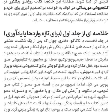
کلیدی اثر آشنا شوند. مطالعه این
خلاصه کتاب روزهای بیشتری در
کتابفروشی موریساکی
می تواند به خواننده در تصمیم گیری برای خرید و
مطالعه نسخه کامل کتاب کمک کند، خاطرات جلد اول را مرور کرده و یا به
درک عمیق تری از مفاهیم نهفته در داستان دست یابد.
خلاصه ای از جلد اول (برای تازه واردها یا یادآوری)
در جلد نخست، با تاکاکو، دختری جوان که پس از یک شکست عشقی
دردناک و از دست دادن شغلش، زندگی اش دچار تلاطم عمیقی شده بود،
آشنا شدیم. او که هیچ علاقه ای به مطالعه و کتاب نداشت، به پیشنهاد
مادرش به محله جیمبوچو توکیو، محله ای مشهور به کتابفروشی های
دست دوم، نقل مکان کرده و در اتاق کوچکی بالای کتابفروشی عتیقه و پر از
گرد و غبار عمویش، ساتورو، اقامت می گزیند. این کتابفروشی، موریساکی
نام داشت. تاکاکو در ابتدا با این محیط غریبه بود و احساس تنهایی و
پوچی می کرد. اما به تدریج، در میان قفسه های مملو از کتاب های
قدیمی، در سکوت و آرامش این مکان، و با حضور آرام و دلسوزانه عمو
ساتورو، شروع به التیام یافتن می کند. او در کنار عمویش، که خود غرق در
دنیای کتاب ها و فلسفه زندگی بود، نه تنها با قدرت شفابخش کلمات و
داستان ها آشنا می شود، بلکه با روحیه تازه ای به زندگی بازمی گردد و راه