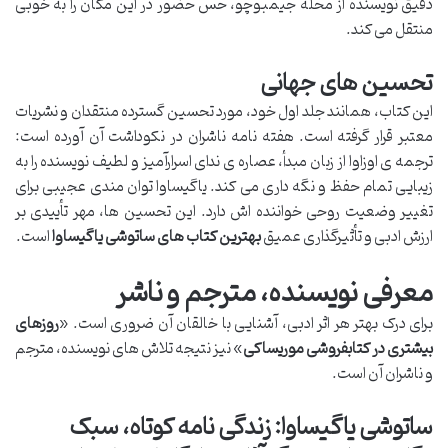
دقیق نویسنده از محله جیمبوچو، حس حضور در این مکان را به خوبی
منتقل می کند.
تحسین های جهانی
این کتاب، همانند جلد اول خود، مورد تحسین گسترده منتقدان و نشریات
معتبر قرار گرفته است. هفته نامه ناشران در نکوداشت آن آورده است:
ترجمه ی اوزاوا از زبان مبدأ، عصاره ی ندای اسرارآمیز و لطیف نویسنده را به
زیبایی تمام حفظ و نگه داری می کند. یاگیساوا توان مندی عجیبی برای
تغییر وضعیت روحی خواننده اش دارد. این تحسین ها، مهر تأییدی بر
ارزش ادبی و تأثیرگذاری عمیق
بهترین کتاب های ساتوشی یاگیساوا
است.
معرفی نویسنده، مترجم و ناشر
برای درک بهتر هر اثر ادبی، آشنایی با خالقان آن ضروری است. «
روزهای
بیشتری در کتابفروشی موریساکی
» نیز نتیجه تلاش های نویسنده، مترجم
و ناشران آن است.
ساتوشی یاگیساوا: زندگی نامه کوتاه، سبک