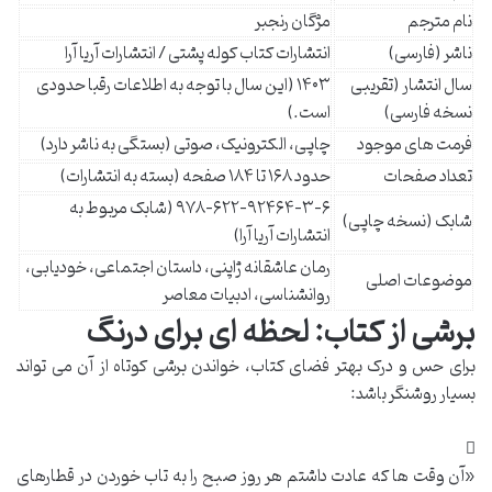
نام مترجم
مژگان رنجبر
ناشر (فارسی)
انتشارات کتاب کوله پشتی / انتشارات آریا آرا
سال انتشار (تقریبی
۱۴۰۳ (این سال با توجه به اطلاعات رقبا حدودی
نسخه فارسی)
است.)
فرمت های موجود
چاپی، الکترونیک، صوتی (بستگی به ناشر دارد)
تعداد صفحات
حدود ۱۶۸ تا ۱۸۴ صفحه (بسته به انتشارات)
۹۷۸-۶۲۲-۹۲۴۶۴-۳-۶ (شابک مربوط به
شابک (نسخه چاپی)
انتشارات آریا آرا)
رمان عاشقانه ژاپنی، داستان اجتماعی، خودیابی،
موضوعات اصلی
روانشناسی، ادبیات معاصر
برشی از کتاب: لحظه ای برای درنگ
برای حس و درک بهتر فضای کتاب، خواندن برشی کوتاه از آن می تواند
بسیار روشنگر باشد:
«آن وقت ها که عادت داشتم هر روز صبح را به تاب خوردن در قطارهای