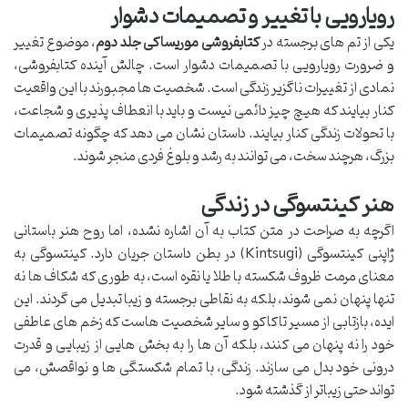
رویارویی با تغییر و تصمیمات دشوار
یکی از تم های برجسته در
کتابفروشی موریساکی جلد دوم
، موضوع تغییر
و ضرورت رویارویی با تصمیمات دشوار است. چالش آینده کتابفروشی،
نمادی از تغییرات ناگزیر زندگی است. شخصیت ها مجبورند با این واقعیت
کنار بیایند که هیچ چیز دائمی نیست و باید با انعطاف پذیری و شجاعت،
با تحولات زندگی کنار بیایند. داستان نشان می دهد که چگونه تصمیمات
بزرگ، هرچند سخت، می توانند به رشد و بلوغ فردی منجر شوند.
هنر کینتسوگی در زندگی
اگرچه به صراحت در متن کتاب به آن اشاره نشده، اما روح هنر باستانی
ژاپنی کینتسوگی (Kintsugi) در بطن داستان جریان دارد. کینتسوگی به
معنای مرمت ظروف شکسته با طلا یا نقره است، به طوری که شکاف ها نه
تنها پنهان نمی شوند، بلکه به نقاطی برجسته و زیبا تبدیل می گردند. این
ایده، بازتابی از مسیر تاکاکو و سایر شخصیت هاست که زخم های عاطفی
خود را نه پنهان می کنند، بلکه آن ها را به بخش هایی از زیبایی و قدرت
درونی خود بدل می سازند. زندگی، با تمام شکستگی ها و نواقصش، می
تواند حتی زیباتر از گذشته شود.