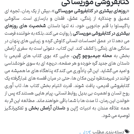
کتابفروشی موریساکی
«
روزهای بیشتری در کتابفروشی موریساکی
»، بیش از یک رمان، تجربه ای
عمیق و چندلایه از زندگی، عشق، فقدان و بازسازی است. ساتوشی
یاگیساوا با قلم جادویی خود، نه تنها داستان
شخصیت های روزهای
بیشتری در کتابفروشی موریساکی
را روایت می کند، بلکه به خواننده فرصت
می دهد تا در عمق احساسات انسانی کاوش کرده و زیبایی های پنهان در
سادگی های زندگی را کشف کند. این کتاب، دعوتی است به سفری آرامش
بخش به
محله جیمبوچو ژاپن
، جایی که بوی کتاب های قدیمی با
داستان های جدید گره خورده و هر صفحه، دریچه ای به سوی خودشناسی
و امید می گشاید. این اثر، یادآوری می کند که پناهگاه های ما همیشه می
توانند در غیرمنتظره ترین مکان ها، حتی در میان قفسه های غبارگرفته یک
کتابفروشی قدیمی، یافت شوند. قدرت التیام بخش کتاب ها، تاب آوری
روح انسان و اهمیت بی بدیل روابط انسانی، پیام هایی هستند که پس از
خواندن این رمان، تا مدت ها با شما باقی خواهند ماند. مطالعه این اثر به
همه علاقه مندان به ادبیات ژاپن و
داستان آرامش بخش
و تفکربرانگیز
توصیه می شود.
دسته بندی مطلب
کتاب