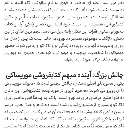
نظر می رسد رابطه ای عاطفی با فردی به نام ساتوشی (که البته با نام
نویسنده اشتباه نشود) آغاز کرده است. این تغییرات نشان دهنده رشد و
استقلال اوست. در همین حال، عمو ساتورو، صاحب آرام و دانای
کتابفروشی، همچنان به حیات خود ادامه می دهد و زندگی آرام و کتاب
محور او، ستون فقرات این مکان را تشکیل می دهد. مهم ترین اتفاق در این
بخش، بازگشت موموکو، همسر ساتورو، به خانه است که پس از سال ها
دوری و غیبت ناگهانی، دوباره به زندگی او و تاکاکو وارد می شود. حضور
موموکو، با شخصیت پیچیده و مرموزش، لایه های جدیدی به پویایی
خانواده و فضای کتابفروشی می افزاید.
چالش بزرگ: آینده مبهم کتابفروشی موریساکی
یکی از محورهای اصلی داستان، چالش مهمی است که خانواده موریساکی
با آن روبرو می شوند: تصمیم گیری در مورد آینده کتابفروشی. این مکان
نه تنها منبع درآمدی برای ساتورو است، بلکه به پناهگاهی عاطفی برای
تاکاکو و بسیاری از مشتریان تبدیل شده است. بحث ها و جدال هایی بر سر
بستن دائمی کتابفروشی یا ادامه فعالیت آن در می گیرد. این تصمیم، نه
تنها بر زندگی کاری ساتورو، بلکه بر تک تک اعضای خانواده، از جمله
تاکاکو و موموکو، تأثیر می گذارد. هر یک از شخصیت ها دیدگاه ها و نگرانی