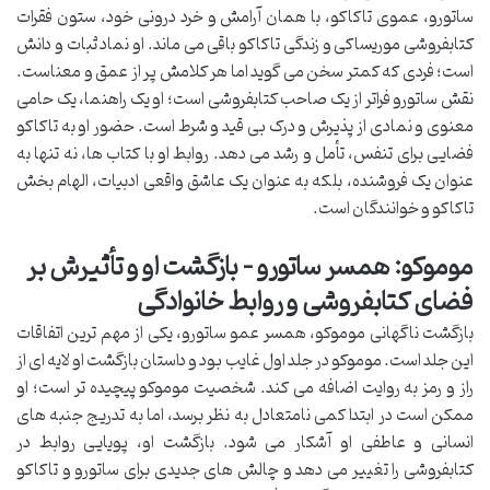
ساتورو، عموی تاکاکو، با همان آرامش و خرد درونی خود، ستون فقرات
کتابفروشی موریساکی و زندگی تاکاکو باقی می ماند. او نماد ثبات و دانش
است؛ فردی که کمتر سخن می گوید اما هر کلامش پر از عمق و معناست.
نقش ساتورو فراتر از یک صاحب کتابفروشی است؛ او یک راهنما، یک حامی
معنوی و نمادی از پذیرش و درک بی قید و شرط است. حضور او به تاکاکو
فضایی برای تنفس، تأمل و رشد می دهد. روابط او با کتاب ها، نه تنها به
عنوان یک فروشنده، بلکه به عنوان یک عاشق واقعی ادبیات، الهام بخش
تاکاکو و خوانندگان است.
موموکو: همسر ساتورو – بازگشت او و تأثیرش بر
فضای کتابفروشی و روابط خانوادگی
بازگشت ناگهانی موموکو، همسر عمو ساتورو، یکی از مهم ترین اتفاقات
این جلد است. موموکو در جلد اول غایب بود و داستان بازگشت او لایه ای از
راز و رمز به روایت اضافه می کند. شخصیت موموکو پیچیده تر است؛ او
ممکن است در ابتدا کمی نامتعادل به نظر برسد، اما به تدریج جنبه های
انسانی و عاطفی او آشکار می شود. بازگشت او، پویایی روابط در
کتابفروشی را تغییر می دهد و چالش های جدیدی برای ساتورو و تاکاکو