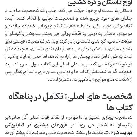
اوج داستان و گره گشایی
داستان به سمت اوج خود حرکت می کند، جایی که شخصیت ها باید با
چالش های خود روبرو شده و تصمیمات نهایی را اتخاذ کنند. آینده
کتابفروشی موریساکی، روابط عاطفی تاکاکو و پویایی خانواده ساتورو و
موموکو، همگی به نوعی به نقطه پایانی می رسند. ساتوشی یاگیساوا با
ظرافت خاصی، گره های داستانی را باز کرده و به هر شخصیت، فرصتی برای
رشد و رسیدن به آرامش درونی می دهد. پایان بندی داستان، هرچند ممکن
است به طور کامل تمام پرسش ها را پاسخ ندهد، اما حس رضایت و امید را
در خواننده زنده می کند. پیام های اصلی این کتاب حول محور اهمیت
خانواده، قدرت شفابخش کتاب ها و توانایی انسان برای بازسازی زندگی پس
از شکست ها و مواجهه با تغییرات، متمرکز است.
شخصیت های اصلی: تکامل در پناهگاه
کتاب ها
شخصیت پردازی عمیق و ملموس، از نقاط قوت اصلی آثار ساتوشی
یاگیساوا به شمار می رود. در «
روزهای بیشتری در کتابفروشی
موریساکی
»، شاهد تکامل بیشتر شخصیت هایی هستیم که پیشتر آن ها