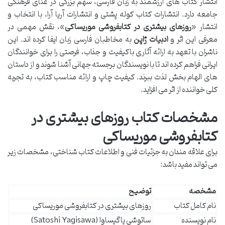
انتشار کتاب های ارزشمند به زبان فارسی، سهم بزرگی در غنای فرهنگی
جامعه دارد. انتشارات کتاب کوله پشتی و انتشارات آریا آرا، با انتخاب و
انتشار «
روزهای بیشتری در کتابفروشی موریساکی
»، نقش مهمی در
معرفی این اثر و
ادبیات ژاپن
به مخاطبان فارسی زبان ایفا کرده اند. این
ناشران با تعهد به ارائه آثاری باکیفیت و جذاب، فرصتی را برای خوانندگان
ایرانی فراهم کرده اند تا با نویسندگان برجسته جهانی آشنا شوند و از داستان
های الهام بخش لذت ببرند. کیفیت چاپ و ارائه مناسب کتاب، به تجربه
کلی خواننده از اثر می افزاید.
مشخصات کتاب روزهای بیشتری در
کتابفروشی موریساکی
برای علاقه مندان به جزئیات فنی و اطلاعات کتاب شناختی، مشخصات زیر
می تواند مفید باشد:
مشخصه
توضیح
نام کامل کتاب
روزهای بیشتری در کتابفروشی موریساکی
نام نویسنده
ساتوشی یاگیساوا (Satoshi Yagisawa)