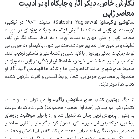
نگارش خاص، دیگر آثار و جایگاه او در ادبیات
معاصر ژاپن
ساتوشی یاگیساوا
(Satoshi Yagisawa)، متولد ۱۹۸۳ در توکیو،
نویسنده ای ژاپنی است که با آثارش توانسته جایگاه ویژه ای در ادبیات
معاصر ژاپن و حتی جهان به دست آورد. او به خاطر سبک نگارش آرام،
لطیف و در عین حال عمیق خود شناخته می شود. یاگیساوا به خوبی می
تواند جزئیات زندگی روزمره را با لایه های روانشناختی و فلسفی ترکیب کند.
او اغلب از تجربیات شخصی خود و مشاهداتش از زندگی در ژاپن، به ویژه در
محیط های شهری مانند کتابفروشی ها و کافه ها الهام می گیرد. آثار او
معمولاً بر مضامین خودیابی، شفا، روابط انسانی و قدرت دگرگون کننده
کتاب ها تمرکز دارند.
از دیگر
بهترین کتاب های ساتوشی یاگیساوا
می توان به روزها در
کتابفروشی موریساکی (جلد اول همین مجموعه) اشاره کرد که به سرعت
به یکی از پرفروش ترین رمان ها تبدیل شد و راه را برای موفقیت روزهای
بیشتری در کتابفروشی موریساکی هموار کرد. یاگیساوا با نثری ساده و
صمیمی، خوانندگان را به دنیایی دعوت می کند که در آن آرامش و معنا در
دل سادگی ها و لحظات کوچک یافت می شود. این ویژگی او را از بسیاری از