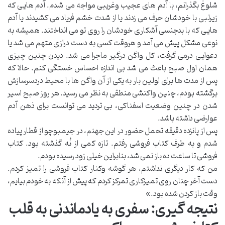
شلوغ بگذرانم، با آدم های عجیب وغریبی مواجه می شدم. آدم هایی که
زیرلبی با خودشان حرف می زدند یا از شدت خشم فریاد می کشیدند یا آدم
هایی که با بدجنسی آشکاری خودشان را روی تو می انداختند. همیشه به
نوعی مشکل پیش می آمد و هروقت کسی به دست درازی متهم می شد یا
دعوایی درمی گرفت، کل واگن درگیر ماجرا می شد. دیدن چنین چیزی
همان اول صبح باعث می شد بی اندازه احساس خستگی کنم. حالا که
پس از مدت ها برای اولین بار به یکی از آن واگن ها با محیط دردسرسازش
برگشته بودم، چنین واکنشی منطقی به نظر می رسید. هر روز صبح اسیر
شدن در چنین وضعیت اسفناکی، بی تردید می توانست برای ذهن آدم
عوارضی داشته باشد.
پس از پانزده دقیقه تحمل حضور در این جهنم، در جیمبوچو از قطار پیاده
شدم و به طرف کتاب فروشی رفتم. تازه کمی از نُه گذشته بود. کتاب
فروشی تا ساعت ده باز نمی شد، بنابراین خیلی زود رسیده بودم.
من که کار دیگری نداشتم، هر گوشه وکنار کتاب فروشی را تمیز کردم.
دست آخر چنان روی تمیزکاری تمرکز کردم که پیش از آنکه به خودم بیایم،
وقت باز کردن شده بود.»
نتیجه گیری: سفری به یادماندنی به قلب