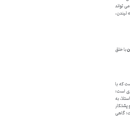
می تواند
ه لیندن،
ن
با خلق
ت که با
دی است؛
ستلا، به
و پشتکار
ت؛ گاهی