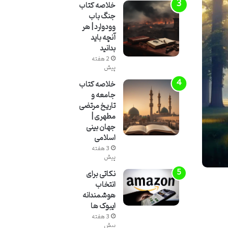
خلاصه کتاب
جنگ باب
وودوارد | هر
آنچه باید
بدانید
2 هفته
پیش
خلاصه کتاب
جامعه و
تاریخ مرتضی
مطهری |
جهان بینی
اسلامی
3 هفته
پیش
نکاتی برای
انتخاب
هوشمندانه
ایبوک ها
3 هفته
پیش