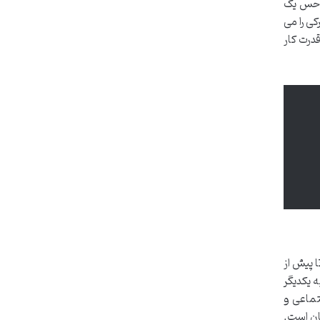
، حس یک
کی را می
درت کار
 پیش از
ه یکدیگر
تماعی و
ان است.