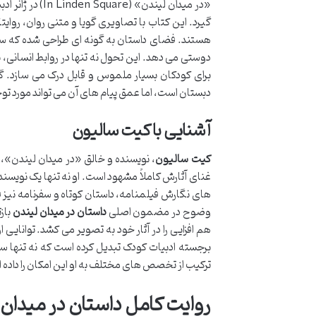
«در میدان لیندن» (In Linden Square) در ژانر ادبیات کودک و به خصوص در دسته
گیرد. این کتاب با تصاویری گویا و متنی روان، روای
هستند. فضای داستان به گونه ای طراحی شده که سرد
دوستی می دهد. این تحول نه تنها در روابط انسانی،
برای کودکان بسیار ملموس و قابل درک می سازد. گ
دبستان است، اما عمق پیام های آن می تواند مورد توج
آشنایی با کیت سالیون
کیت سالیون
، نویسنده و خالق «در میدان لیندن»، 
غنای آثارش کاملاً مشهود است. او نه تنها یک نویس
های نگارش فیلمنامه، داستان کوتاه و سفرنامه نیز
وضوح در مضمون اصلی
داستان در میدان لیندن
باز
هم افزایی را در آثار خود به تصویر می کشد. توانایی ا
برجسته ادبیات کودک تبدیل کرده است که نه تنها سر
ترکیب از تخصص های مختلف به او این امکان را داده 
روایت کامل داستان در میدان 