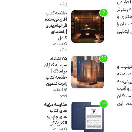
قرار می
پیش
ه یکدیگر
خلاصه کتاب
مکاری و
آقای نویسنده
ستان را
اثر الهام پدری
ابتدایی
| راهنمای
کامل
4 هفته
پیش
۷۵ اشتباه
سرمایه گذاران
کیفیت و
در املاک |
ر زمینه
خلاصه کتاب
وهی، به
رابرت شمین
 و قدرت
4 هفته
ویسندگان
پیش
هد. این
مقایسه هزینه
های کتاب
های چاپی و
الکترونیکی
4 هفته