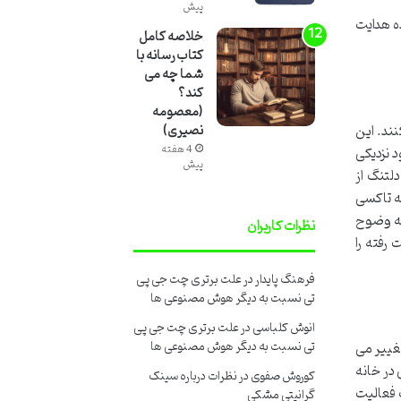
پیش
ده هدایت
خلاصه کامل
کتاب رسانه با
شما چه می
کند؟
(معصومه
نند. این
نصیری)
4 هفته
د نزدیکی
پیش
لتنگ از
ه تاکسی
به وضوح
نظرات کاربران
رفته را
فرهنگ پایدار
در
علت برتری چت جی پی
تی نسبت به دیگر هوش مصنوعی ها
انوش کلباسی
در
علت برتری چت جی پی
تی نسبت به دیگر هوش مصنوعی ها
تغییر می
 در خانه
کوروش صفوی
در
نظرات درباره سینک
 فعالیت
گرانیتی مشکی