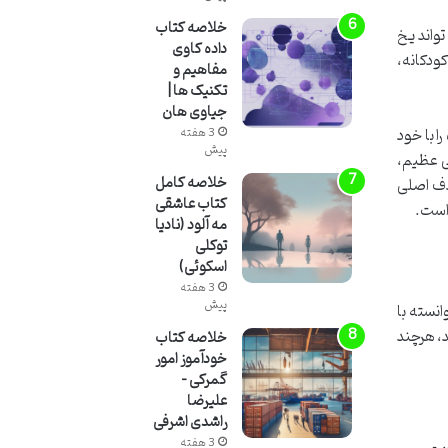
خلاصه کتاب
واند یخ
داده کاوی
ودکانه،
مفاهیم و
تکنیک ها |
جیاوی هان
ا با خود
3 هفته
پیش
ی عظیم،
خلاصه کامل
هدف اصلی
کتاب عاشقی
 است.
مه آلود (نادیا
توکلی
اسکوئی)
3 هفته
پیش
انسته با
ود، یعنی کودکان ۴ تا ۸ سال، منتقل کند، هرچند
خلاصه کتاب
خودآموز امور
گمرکی –
علیرضا
راشدی اشرفی
3 هفته