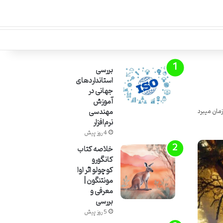
بررسی
استانداردهای
جهانی در
آموزش
مهندسی
نرم‌افزار
4 روز پیش
خلاصه کتاب
کانگورو
کوچولو اثر اوا
مونتنگون |
معرفی و
بررسی
5 روز پیش