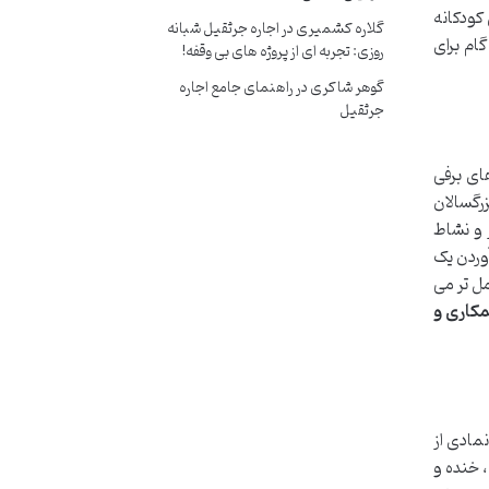
 کودکانه
گلاره کشمیری
در
اجاره جرثقیل شبانه
ام برای
روزی: تجربه ای از پروژه های بی وقفه!
گوهر شاکری
در
راهنمای جامع اجاره
جرثقیل
ای برفی
رگسالان
 و نشاط
آوردن یک
مل تر می
مکاری و
مادی از
 خنده و