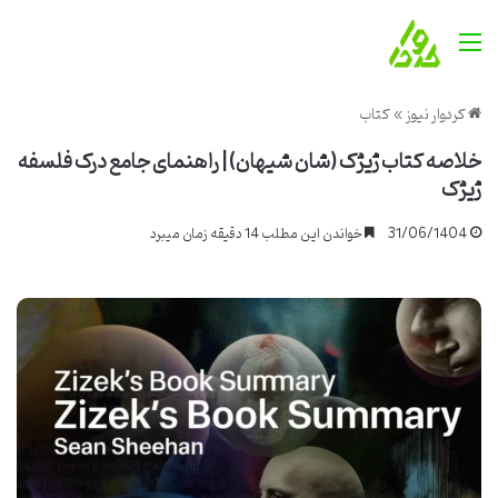
منو
کردوار نیوز
»
کتاب
خلاصه کتاب ژیژک (شان شیهان) | راهنمای جامع درک فلسفه
ژیژک
31/06/1404
خواندن این مطلب 14 دقیقه زمان میبرد