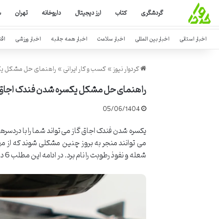
گردشگری
کتاب
ارز دیجیتال
داروخانه
تهران
س
اخبار استانی
اخبار بین المللی
اخبار سلامت
اخبار همه جانبه
اخبار ورزشی
اق
کردوار نیوز
»
کسب و کار ایرانی
»
راهنمای حل مشکل یکس
راهنمای حل مشکل یکسره شدن فندک اجاق گ
05/06/1404
یکسره شدن فندک اجاق گاز می تواند شما را با دردسرها
می توانند منجر به بروز چنین مشکلی شوند که از م
شعله و نفوذ رطوبت را نام برد. در ادامه این مطلب 6 دلیل جرقه زدن مداوم فندک اجاق گازهای پیلوت را مورد بررسی قرار می دهیم.