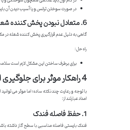
در گام اول باید علائمی همچون سوختگی و یا آس
در صورت سوختن ترانس و یا آسیب دیدن آن بای
6. متعادل نبودن پخش کننده شعله
گاهی به دلیل عدم قرارگیری پخش کننده شعله در مک
راه حل:
برای برطرف ساختن این مشکل لازم است سلامت پ
4 راهکار موثر برای جلوگیری از جرقه زدن مداوم فندک اجاق گاز
با توجه و رعایت چند نکته ساده؛ اما موثر می توانید
امداد عبارتند از:
1. حفظ فاصله فندک
فندک بایستی فاصله مناسبی با سطح گاز داشته باشد؛ 