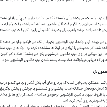
ی قفل درب می باشد.کلیه قفل های ماشین ظرفشویی را به نحوه های مختلف
 درب را محکم می کشد و آن را بسته نگه می دارد بنابراین هیچ آبی از آن ن
 خود اطمینان یابد. اگر چفت قفل ماشین هماهنگ نباشد، چفت را جابه جا ک
اشته باشد، چفت را عیب یابی کنید تا اطمینان یابید. اگر چفت درب شکسته یا ا
 چرخد. این لولاها، درب ظرفشویی بکو را باز نگه می دارند و اجازه می دهند تا
شد. اگر خمیدگی یا ایرادی در لولا ها مشاهده کرده اید، لولا های درب م
ین درزگیر بر روی درب ماشین ظرفشویی بکو می باشد تا هنگام کار کردن ما
ود چرا که درزگیر می تواند باعث درست بسته نشدن درب ماشین ظرفشویی شود.
مول دارد
 عملکرد پمپ این است که بر بازو های آب پاش فشار وارد می کند و در بیشتر
ا شامل دو بخش جداگانه است؛ بخشی برای شستشو یا چرخش و بخش دیگر برای 
ها یا ظروف درون ماشین ظرفشویی برخوردی نداشته باشند.اگر بازو ها لق با
 به تعویض بازوی آب پاش باشد.
می تواند از بازوی آب پاش غیر متحرک یا حلقه ی چرخان آن باشد. این قطعات 