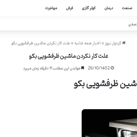
صنعت
درمان
کولر گازی
فرش
مهاجرت
تصادی
کردوار نیوز
»
اخبار همه جانبه
»
علت کار نکردن ماشین ظرفشویی بکو
علت کار نکردن ماشین ظرفشویی بکو
26/10/1402
خواندن این مطلب 11 دقیقه زمان میبرد
اشین ظرفشویی بکو