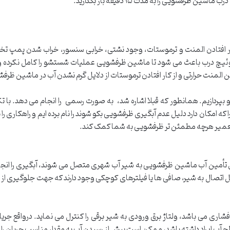
فشویی را به مدت ۱۵ دقیقه باز بگذارید.
ز کار افتادن المنت و ترموستات، وجود نشتی، خرابی سنسور، خراب شدن پمپ 
یچ درب باعث می شود تا ماشین ظرفشویی عملیات شستشو را کامل نکرده و 
المنت حرارتی و از کار افتادن ترموستات از دلایل گرم نشدن آب در ماشین ظر
و بپردازیم. همانطور که قبلا اشاره شد، به صورت رسمی را انجام می دهد. با
 که امکان دارد دلیل عدم آبگیری ظرفشویی بکو شوند را نام برده ایم و راهکاری را 
در تعمیر هرچه مطمئن تر ظرفشویی به شما کمک کند.
 اتصال به شیر، صافی ها یا فیلترهای کوچکی وجود دارند که جهت جلوگیری از 
 باشد، ولتاژ برق ورودی به شیر برقی را کنترل می نماید. درواقع جریان از 
ایراد داشته باشد، ممکن است پیش از رسیدن آب به مقدار مناسب جریان را از شیر 