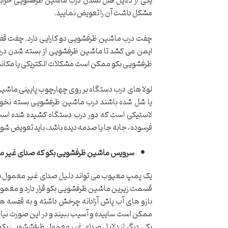
یکی از دلایل قفل نشدن درب ماشین ظرفشویی خراب
مشکل داشت آن را تعویض نمایید.
چفت درب ماشین ظرفشویی دو کارایی دارد. چفت قفل،
ایمن می کشد تا ماشین ظرفشویی از بسته شدن درب
ظرفشویی بکو ممکن است مشکلات الکتریکی یا مکانیکی د
لولا های درب دستگاه بر روی چهارچوب پایینی ماشین می
یا شل شده باشند درب ماشین ظرفشویی بسته نخواهد 
لاستیکی است که دور درب دستگاه کشیده شده است. ا
فرسوده، جابه جا یا صدمه دیده باشد، باید تعویض ش
سرویس ماشین ظرفشویی بکو که صدای غیر مع
یک پمپ معیوب می تواند دلیل صدای غیر معمول باشد.
قسمت زیرین ماشین ظرفشویی بکو قرار دارد و معمول
بازو های آب پاش آزادانه چرخش داشته و به قفسه 
ممکن است ساییده و آسیب ببیند و در این صورت نیاز
یکی دیگر از دلایل صدای غیر معمول ظرفششویی بکو 