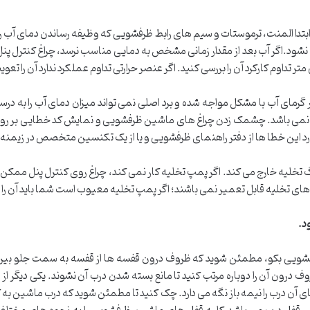
ابتدا المنت، ترموستات و سیم های رابط ظرفشویی که وظیفه رساندن دمای آب را
 نشود.اگر آب بعد از مقدار زمانی مشخص به دمایی مناسب نرسد، چراغ کنترل 
متر تداوم کارکرد آن را بررسی کنید. اگر عنصر حرارتی تداوم عملکرد ندارد آن را تعو
 گرمای آب با مشکل مواجه شده و برد اصلی نمی تواند میزان دمای آب را به 
نیز نمی باشد. چشمک زدن چراغ های ماشین ظرفشویی و نمایش کد خطایی بر 
ورد این خطا ها از دفتر راهنمای ظرفشویی و یا از یک تکنسین متخصص در زیم
شلنگ تخلیه خارج می کند. اگر پمپ تخلیه کار نمی کند، چراغ روی کنترل پنل ممک
ای تخلیه قابل تعمیر نمی باشند؛ اگر پمپ تخلیه معیوب است شما باید آن را
د
.
ویی بکو، مطمئن شوید که ظروف درون قفسه ها از قفسه به سمت جلو بیرون ن
رون آن را دوباره مرتب کنید تا مانع بسته شدن درب آن نشوند. یکی دیگر از 
ی آن درب را نیمه باز نگه می دارد. چک کنید تا مطمئن شوید که درب ماشین به ک