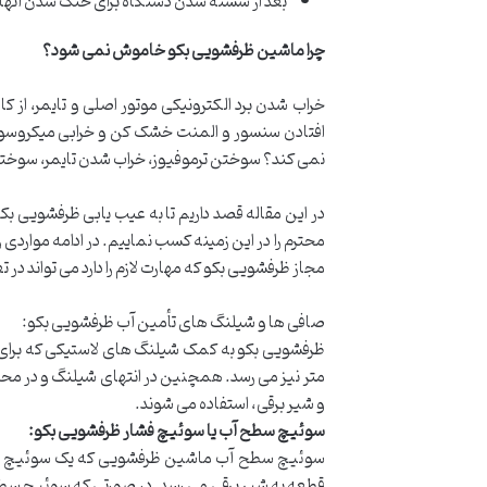
بعد از شسته شدن دستگاه برای خنک شدن آنها درب ماشین ظر
چرا ماشین ظرفشویی بکو خاموش نمی شود؟
خراب شدن برد الکترونیکی موتور اصلی و تایمر، ا
افتادن سنسور و المنت خشک کن و خرابی میکروسوئ
نمی کند؟ سوختن ترموفیوز، خراب شدن تایمر، سوختن 
در این مقاله قصد داریم تا به عیب یابی ظرفشویی بک
محترم را در این زمینه کسب نماییم. در ادامه مواردی را
مجاز ظرفشویی بکو که مهارت لازم را دارد می تواند 
صافی ها و شیلنگ های تأمین آب ظرفشویی بکو:
متر نیز می رسد. همچنین در انتهای شیلنگ و در محل
و شیر برقی، استفاده می شوند.
سوئیچ سطح آب یا سوئیچ فشار ظرفشویی بکو
:
سوئیچ سطح آب ماشین ظرفشویی که یک سوئیچ فشاری می
قطعه به شیر برقی می رسد. در صورتی که سوئیچ سطح آب 