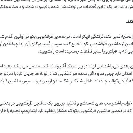
ش دارند. هر یک از این قطعات می توانند شل شده یا فرسوده شوند و باعث عملک
کند
.
خلیه نمی کند،گرفتگی فیلتر است. در تعمیر ظرفشویی بکو در اولین اقدام شما ب
پایین تر ماشین ظرفشویی بکو را خارج کنید سپس فیلتر مرکزی آن را با چرخاندن آ
یی که به فیلتر و یا سایر قطعات چسبیده است را بشویید.
بعدی می باشد.این لوله در زیر سینک آشپزخانه شما متصل می باشد.بعید است ک
ان دارد چربی ها و باقی مانده مواد غذایی که در لوله ها جریان دارد را سرد و 
 که آیا می توانید جامدات داخل شلنگ را شکسته و از بین ببرد. سپس ماشین ظرفشوی
اب باشد.پمپ های شستشو و تخلیه بر روی یک ماشین ظرفشویی در بعضی ا
یی که در تعمیر ماشین ظرفشویی بکو که مشکل تخلیه دارد ابتدا پمپ تخلیه را خا