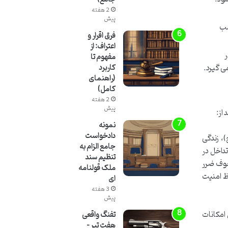
2 هفته
پیش
سب
فرق اقرار و
اعتراف: از
ر
مفهوم تا
می گیرد.
کاربرد
(راهنمای
کامل)
2 هفته
پیش
از:
نمونه
دادخواست
، زندگی
جامع الزام به
تداخل در
تنظیم سند
انون مدنی که در شرایط خوف ضرر
ملک قولنامه
فظ امنیت
ای
3 هفته
پیش
 امکانات
تفنگ واقعی
هفت تیر –