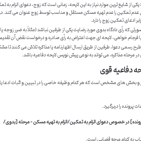
یکی از شایع ترین موارد نیاز به این لایحه، زمانی است که زوج، دعوای الزام به ت
لیل عدم تمکین را عدم تهیه مسکن مستقل و مناسب توسط زوج عنوان می کند. در
ر ادعای تمکین زوج را دارد.
ورتی که رأی دادگاه بدوی مورد رضایت یکی از طرفین نباشد (مثلاً به ضرر زوجه یا
ا فرجام خواهی، لایحه ای جهت اعتراض به رأی صادره و درخواست نقض آن تقدیم 
رح رسمی دعوا، طرفین از طریق ارسال اظهارنامه یا مذاکره تلاش می کنند تا مشک
ی در مرحله مذاکره، می تواند به نوعی پیش نویس لایحه دفاعیه باشد.
ه دفاعیه قوی
و بخش های مشخص است که هر کدام وظیفه خاصی را در تبیین و اثبات ادعا یا دف
 پرونده را دربرگیرد.
رونده] در خصوص دعوای الزام به تمکین/الزام به تهیه مسکن – مرحله [بدوی/
 به کدام مرجع قضایی است.