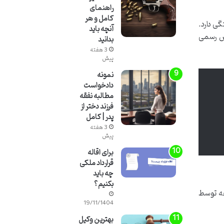
راهنمای
کامل و هر
ی دارد.
آنچه باید
اس رسمی
بدانید
3 هفته
پیش
نمونه
دادخواست
مطالبه نفقه
فرزند دختر از
پدر | کامل
3 هفته
پیش
برای اقاله
قرارداد ملکی
چه باید
بکنیم؟
جه توسط
19/11/1404
بهترین وکیل