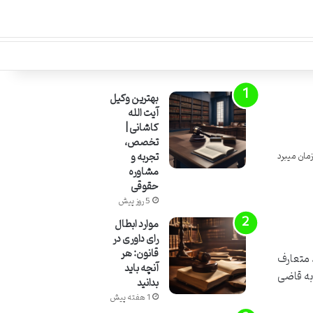
بهترین وکیل
آیت الله
کاشانی |
تخصص،
تجربه و
مشاوره
حقوقی
5 روز پیش
موارد ابطال
رای داوری در
قانون: هر
 متعارف
آنچه باید
 به قاضی
بدانید
1 هفته پیش