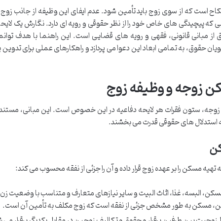
ح است که از سوی زوج باید تأمین شود. عدم ایفای این وظیفه از جانب زوج م
ی که پیچیدگی های خاص خود را از نظر حقوقی و رویه ای دارد. نگارش یک لایحه
از مبانی قانونی، فقهی و رویه های قضایی است. این راهنما با هدف توان
ان حقوق، به تمامی ابعاد این دعوا می پردازد و راهکارهای عملی برای تدوین 
کن زوجه و وظیفه زوج
ه، ستون فقرات هر لایحه دفاعیه در این خصوص است. این مبانی، مستندات 
به استدلال های حقوقی قدرت می بخشند.
کن
یه مسکن را بر عهده زوج قرار داده و آن را جزئی از نفقه محسوب می کند:
مسکن، البسه، غذا، اثاث البیت و سایر نیازهای متعارف و متناسب با وضعیت زن 
راین، مسکن به طور مشخص جزئی از نفقه است که زوج مکلف به تأمین آن است.
 زوجیت بین طرفین برقرار و حقوق و تکالیف زوجین در مقابل یکدیگر برقرار می 