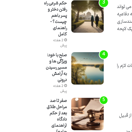
حکم شرعی راه
ی تواند
رفتن دختر و
 دفاعیه
پسر باهم
مندسازی
چیست؟ –
راهنمای
یک لایحه
کامل
2 هفته
پیش
صلح با خود:
ویژگی ها و
لازم را
مسیر رسیدن
به آرامش
درونی
2 هفته
پیش
صفر تا صد
مراحل طلاق
بعد از حکم
از قبیل
دادگاه
(راهنمای
شود.
جامع)