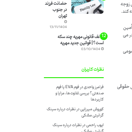
ی زوجه
حضانت فرزند
در جنوب
 کند.
تهران
أمین
13/11/1404
در می
سقف قانونی مهریه چند سکه
است؟ | قوانین جدید مهریه
03/10/1404
عمومی
نظرات کاربران
ل حقوقی
فرامرز واحدی
در
فوم EVA یا فوم
صنعتی؟ بررسی تفاوت‌ها، مزایا و
کاربردها
کوروش میرزایی
در
نظرات درباره سینک
گرانیتی مشکی
ایوب راحمی
در
نظرات درباره سینک
گرانیتی مشکی