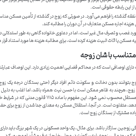
از این رابطه حقوقی است.
نفقه گذشته را فراهم می آورد. در صورتی که زوج در گذشته از تأمین مسکن منا
هزینه اجاره مسکن متعارف در آن دوران را مطالبه کند.
ورد غصب و تصرف مال غیر است، اما در دعاوی خانواده گاهی به طور استدلالی د
یه مسکن یا اثاث البیت هزینه کرده است، برای مطالبه هزینه ها مورد استناد قرار 
تناسب با شان زوجه
دارای اوصافی است که در محاکم قضایی اهمیت زیادی دارد. این اوصاف عبارتند 
بتوانند بدون دخالت و سکونت دائم افراد دیگر (حتی بستگان درجه یک زوج)
اده زوج، هرچند به ظاهر ممکن است با حسن نیت همراه باشد، اما اغلب به دلیل 
حریم خصوصی و بروز اختلافات، از مصادیق مسکن مستقل محسوب نمی شود. این مفهوم با ماده ۱۱۱۵ ق
می دهد، متفاوت است. در آنجا، استقلال مسکن به معنای جدا شدن از زوج برای ح
واده مشترک از بستگان زوج است.
 زوجین سازگار باشد. برای مثال، یک واحد مسکونی در یک شهر بزرگ باید دارای
انه کمبود مالی، زوجه را به سکونت در محلی خارج از عرف و شأن او مجبور کرد.