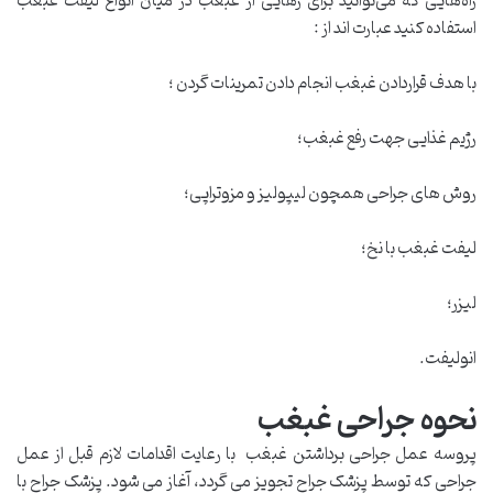
راه‌هایی که می‌توانید برای رهایی از غبغب در میان انواع لیفت غبغب
استفاده کنید عبارت اند از :
با هدف قراردادن غبغب انجام ‌دادن تمرینات گردن ؛
رژیم غذایی جهت رفع غبغب؛
روش ‌های جراحی همچون لیپولیز و مزوتراپی؛
لیفت غبغب با نخ؛
لیزر؛
انولیفت.
نحوه جراحی غبغب
پروسه عمل جراحی برداشتن غبغب با رعایت اقدامات لازم قبل از عمل
جراحی که توسط پزشک جراح تجویز می گردد، آغاز می شود. پزشک جراح با